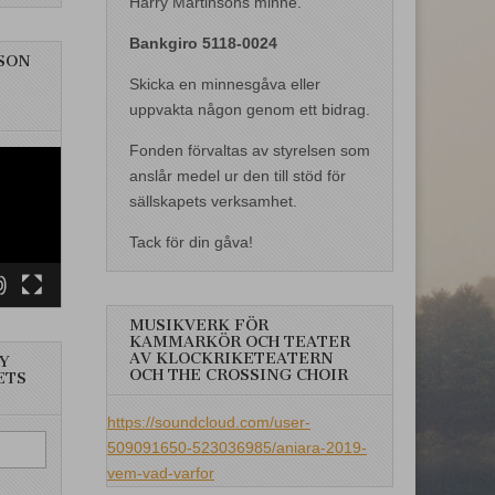
Harry Martinsons minne.
Bankgiro 5118-0024
SON
Skicka en minnesgåva eller
uppvakta någon genom ett bidrag.
Fonden förvaltas av styrelsen som
anslår medel ur den till stöd för
sällskapets verksamhet.
Tack för din gåva!
MUSIKVERK FÖR
KAMMARKÖR OCH TEATER
AV KLOCKRIKETEATERN
Y
OCH THE CROSSING CHOIR
ETS
https://soundcloud.com/user-
509091650-523036985/aniara-2019-
vem-vad-varfor