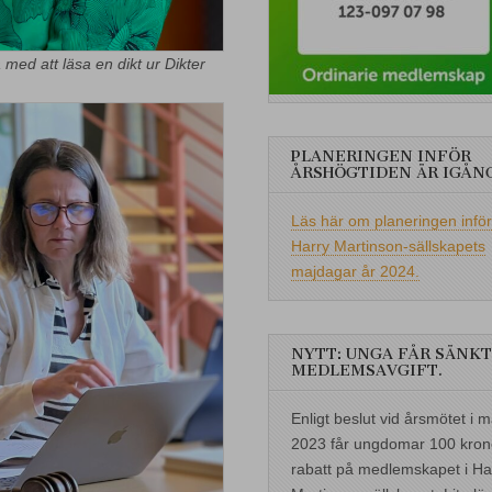
ed att läsa en dikt ur Dikter
PLANERINGEN INFÖR
ÅRSHÖGTIDEN ÄR IGÅN
Läs här om planeringen inför
Harry Martinson-sällskapets
majdagar år 2024.
NYTT: UNGA FÅR SÄNKT
MEDLEMSAVGIFT.
Enligt beslut vid årsmötet i m
2023 får ungdomar 100 kron
rabatt på medlemskapet i Ha