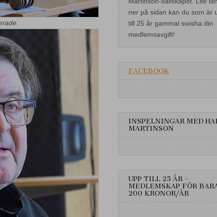
Martinson-sällskapet. Lite lä
ner på sidan kan du som är 
erade.
till 25 år gammal swisha din
medlemsavgift!
FACEBOOK
INSPELNINGAR MED HA
MARTINSON
UPP TILL 25 ÅR –
MEDLEMSKAP FÖR BAR
200 KRONOR/ÅR