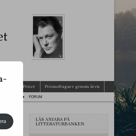
s
n-
agarna
Priser
Prismottagare genom åren
PRESS
FORUM
LÄS ANIARA PÅ
era
LITTERATURBANKEN
LEM!