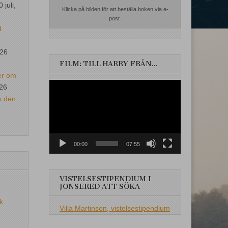
0 juli,
Klicka på bilden för att beställa boken via e-
post.
d
026
FILM: TILL HARRY FRÅN…
er om
Videospelare
026
s den
00:00
07:55
VISTELSESTIPENDIUM I
JONSERED ATT SÖKA
k
Villa Martinson, vistelsestipendium