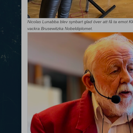
Nicolas Lunabba blev synbart glad över att få ta emot Klo
vackra Brusewitzka Nobeldiplomet.