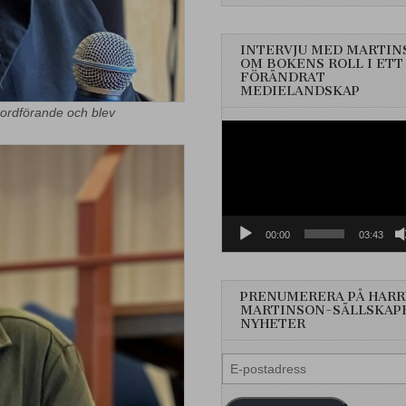
INTERVJU MED MARTIN
OM BOKENS ROLL I ETT
FÖRÄNDRAT
MEDIELANDSKAP
 ordförande och blev
Videospelare
00:00
03:43
PRENUMERERA PÅ HARR
MARTINSON-SÄLLSKAP
NYHETER
E-
postadress