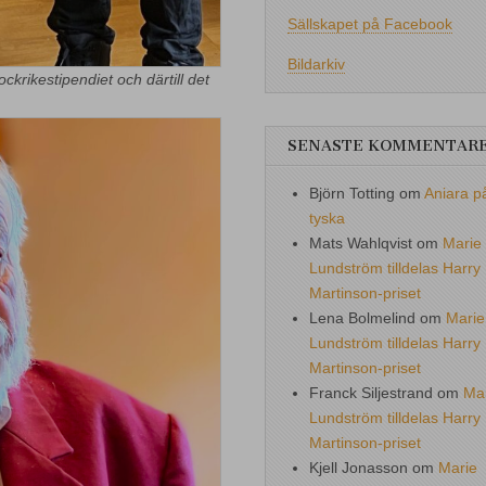
Sällskapet på Facebook
Bildarkiv
ckrikestipendiet och därtill det
SENASTE KOMMENTAR
Björn Totting
om
Aniara p
tyska
Mats Wahlqvist
om
Marie
Lundström tilldelas Harry
Martinson-priset
Lena Bolmelind
om
Marie
Lundström tilldelas Harry
Martinson-priset
Franck Siljestrand
om
Ma
Lundström tilldelas Harry
Martinson-priset
Kjell Jonasson
om
Marie