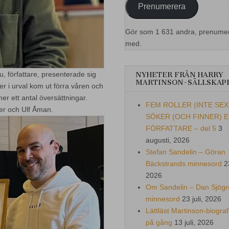
Prenumerera
Gör som 1 631 andra, prenume
med.
 författare, presenterade sig
NYHETER FRÅN HARRY
MARTINSON-SÄLLSKAP
er i urval kom ut förra våren och
mer ett antal översättningar.
FEM ROLLER (INTE SEX
mer och Ulf Åman.
SÖKER (OCH FINNER) 
FÖRFATTARE – del 5
3
augusti, 2026
Stefan Sandelin – Göran
Bäckstrands minnesord
2
2026
Om Sandelin – Dan Sjögr
minnesord
23 juli, 2026
Lättläst Martinson-biograf
på gång
13 juli, 2026