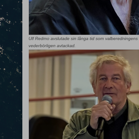
Ulf Redmo avslutade sin långa tid som valberedningens
vederbörligen avtackad.