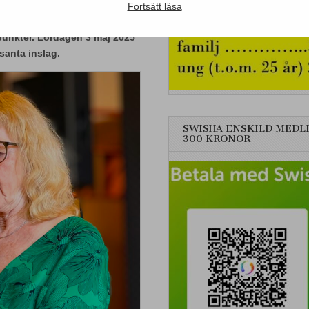
Fortsätt läsa
e dagar då Harry Martinson-
punkter. Lördagen 3 maj 2025
anta inslag.
SWISHA ENSKILD MEDL
300 KRONOR