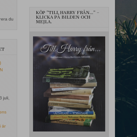
KÖP ”TILL HARRY FRÅN…” –
KLICKA PÅ BILDEN OCH
rera du
MEJLA.
ET
)
EN
3 juli,
ens
i är