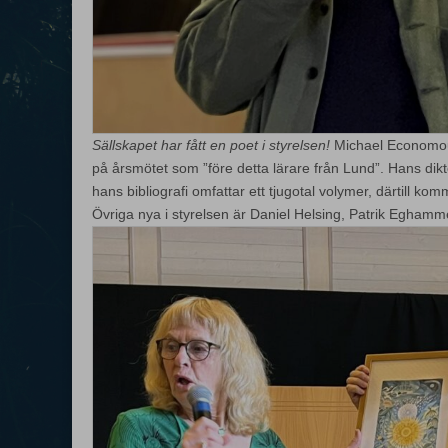
Sällskapet har fått en poet i styrelsen!
Michael Economou,
på årsmötet som ”före detta lärare från Lund”. Hans dikt
hans bibliografi omfattar ett tjugotal volymer, därtill kom
Övriga nya i styrelsen är Daniel Helsing, Patrik Egham