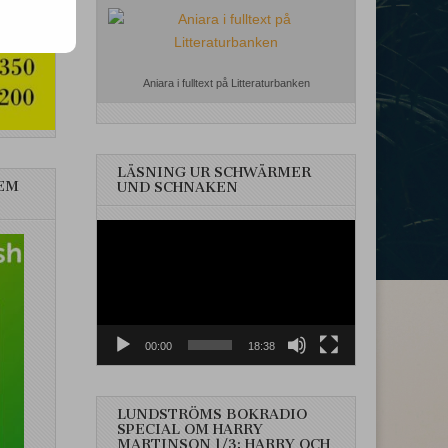
Aniara i fulltext på Litteraturbanken
LÄSNING UR SCHWÄRMER
EM
UND SCHNAKEN
Videospelare
00:00
18:38
LUNDSTRÖMS BOKRADIO
SPECIAL OM HARRY
MARTINSON 1/3: HARRY OCH