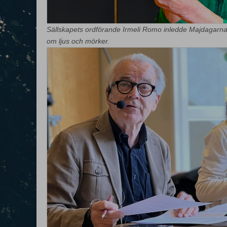
Sällskapets ordförande Irmeli Romo inledde Majdagarna m
om ljus och mörker.