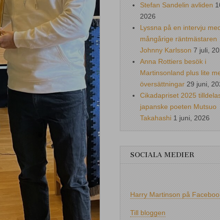
Stefan Sandelin avliden
1
2026
Lyssna på en intervju me
mångårige räntmästaren
Johnny Karlsson
7 juli, 2
Anna Rottiers besök i
Martinsonland plus lite m
översättningar
29 juni, 2
Cikadapriset 2025 tilldela
japanske poeten Mutsuo
Takahashi
1 juni, 2026
SOCIALA MEDIER
Harry Martinson på Faceboo
Till bloggen