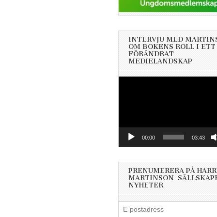
INTERVJU MED MARTIN
OM BOKENS ROLL I ETT
FÖRÄNDRAT
MEDIELANDSKAP
Videospelare
00:00
03:43
PRENUMERERA PÅ HARR
MARTINSON-SÄLLSKAP
NYHETER
E-