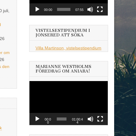
00:00
07:55
0 juli,
d
VISTELSESTIPENDIUM I
JONSERED ATT SÖKA
026
Villa Martinson, vistelsestipendium
er om
026
s den
MARIANNE WESTHOLMS
FÖREDRAG OM ANIARA!
Videospelare
00:0
01:00:4
0
4
k