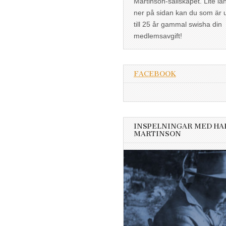
Martinson-sällskapet. Lite lä
ner på sidan kan du som är 
till 25 år gammal swisha din
medlemsavgift!
FACEBOOK
INSPELNINGAR MED HA
MARTINSON