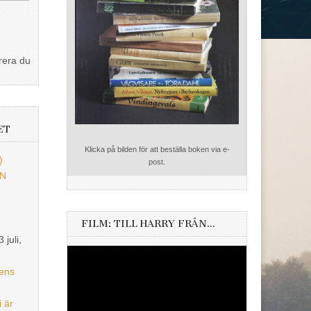
rera du
ET
Klicka på bilden för att beställa boken via e-
)
post.
EN
FILM: TILL HARRY FRÅN…
3 juli,
Videospelare
ens
i är