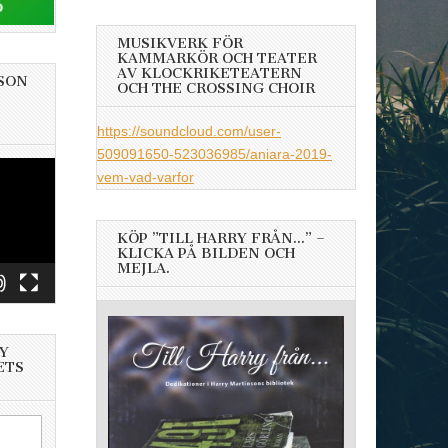
MUSIKVERK FÖR
KAMMARKÖR OCH TEATER
AV KLOCKRIKETEATERN
SON
OCH THE CROSSING CHOIR
https://soundcloud.com/user-
509091650-523036985/aniara-2019-
vem-vad-varfor
KÖP ”TILL HARRY FRÅN…” –
KLICKA PÅ BILDEN OCH
MEJLA.
Y
ETS