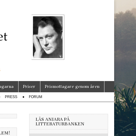
s
agarna
Priser
Prismottagare genom åren
PRESS
FORUM
LÄS ANIARA PÅ
LITTERATURBANKEN
LEM!