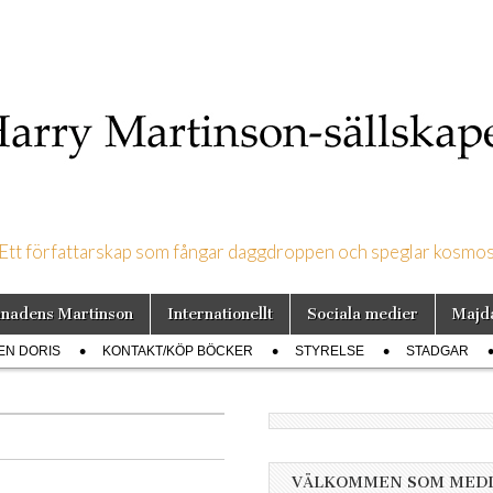
Ett författarskap som fångar daggdroppen och speglar kosmo
on-sällskapet
nadens Martinson
Internationellt
Sociala medier
Majd
EN DORIS
KONTAKT/KÖP BÖCKER
STYRELSE
STADGAR
VÄLKOMMEN SOM MED