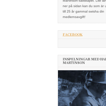
Martinson-sällskapet. Lite lä
ner på sidan kan du som är 
till 25 år gammal swisha din
medlemsavgift!
FACEBOOK
INSPELNINGAR MED HA
MARTINSON