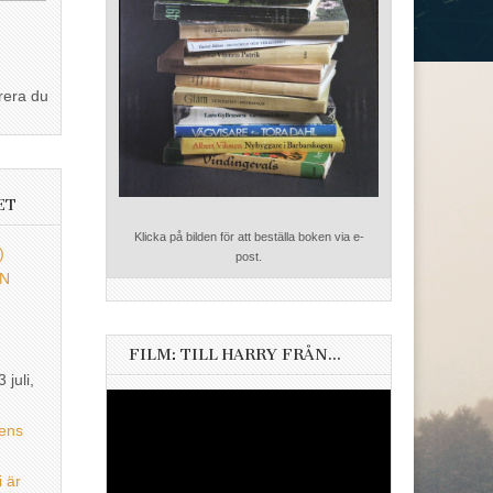
rera du
ET
Klicka på bilden för att beställa boken via e-
)
post.
EN
FILM: TILL HARRY FRÅN…
3 juli,
Videospelare
ens
i är