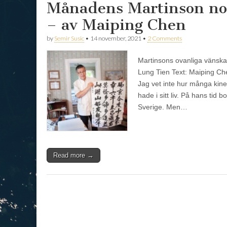
Månadens Martinson n
– av Maiping Chen
by
Semir Susic
•
14 november, 2021
•
2 Comments
Martinsons ovanliga vänsk
Lung Tien Text: Maiping Ch
Jag vet inte hur många kin
hade i sitt liv. På hans tid 
Sverige. Men…
Read more →