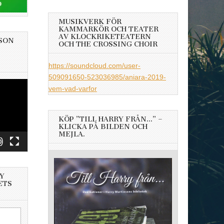
MUSIKVERK FÖR
KAMMARKÖR OCH TEATER
AV KLOCKRIKETEATERN
SON
OCH THE CROSSING CHOIR
https://soundcloud.com/user-
509091650-523036985/aniara-2019-
vem-vad-varfor
KÖP ”TILL HARRY FRÅN…” –
KLICKA PÅ BILDEN OCH
MEJLA.
Y
ETS