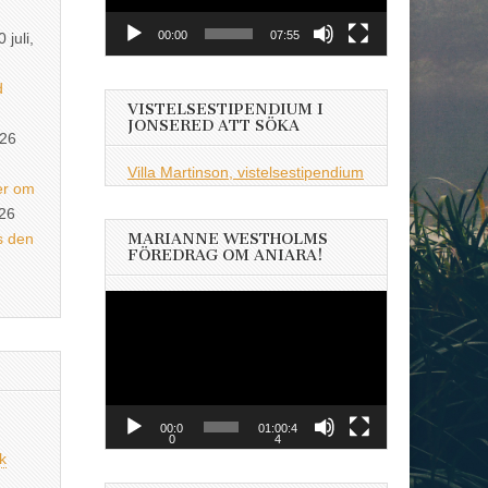
00:00
07:55
0 juli,
d
VISTELSESTIPENDIUM I
JONSERED ATT SÖKA
026
Villa Martinson, vistelsestipendium
er om
026
s den
MARIANNE WESTHOLMS
FÖREDRAG OM ANIARA!
Videospelare
00:0
01:00:4
0
4
k