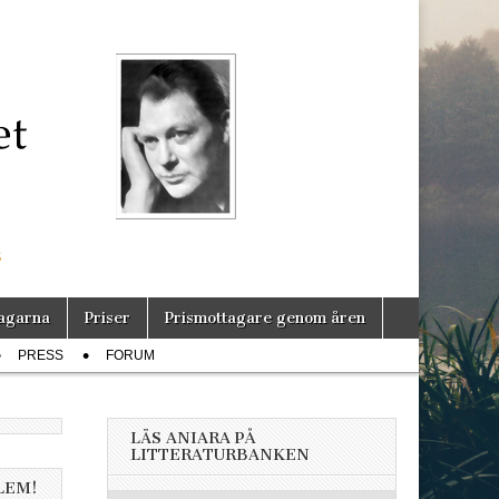
s
agarna
Priser
Prismottagare genom åren
PRESS
FORUM
LÄS ANIARA PÅ
LITTERATURBANKEN
LEM!