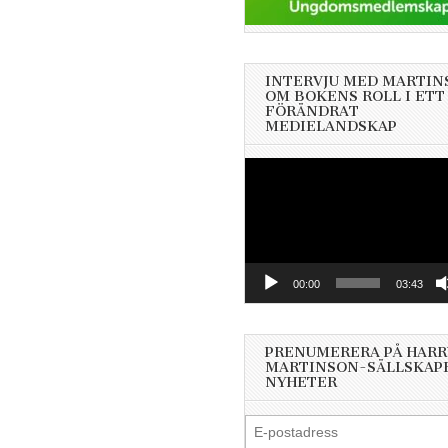
INTERVJU MED MARTIN
OM BOKENS ROLL I ETT
FÖRÄNDRAT
MEDIELANDSKAP
Videospelare
00:00
03:43
PRENUMERERA PÅ HARR
MARTINSON-SÄLLSKAP
NYHETER
E-