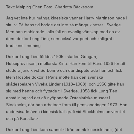
Text: Maiping Chen Foto: Charlotta Bäckström
Jag vet inte hur många kinesiska vänner Harry Martinson hade i
sitt liv. På hans tid bodde det inte så många kineser i Sverige.
Men han etablerade i alla fall en ovanlig vänskap med en av
dem, doktor Lung Tien, som också var poet och kalligraf i
traditionell mening.
Doktor Lung Tien föddes 1905 i staden Gongan,
Hubeiprovinsen, i mellersta Kina. Han kom till Paris 1936 för att
studera juridik vid Sorbonne och där disputerade han och fick
titeln filosofie doktor. I Paris mötte han den svenska
skådespelaren Viveka Linder (1918–1968), och 1956 gifte han
sig med henne och flyttade till Sverige. 1958 fick Lung Tien
anställning vid det då nyöppnade Östasiatiska museet i
Stockholm, där han arbetade fram till pensioneringen 1973. Han
undervisade även i kinesisk kalligrafi vid Stockholms universitet
och på Konstfack.
Doktor Lung Tien kom sannolikt från en rik kinesisk familj (det