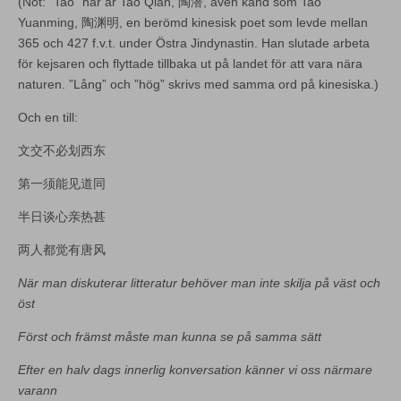
(Not: “Tao” här är Tao Qian, 陶潜, även känd som Tao
Yuanming, 陶渊明, en berömd kinesisk poet som levde mellan
365 och 427 f.v.t. under Östra Jindynastin. Han slutade arbeta
för kejsaren och flyttade tillbaka ut på landet för att vara nära
naturen. ”Lång” och ”hög” skrivs med samma ord på kinesiska.)
Och en till:
文交不必划西东
第一须能见道同
半日谈心亲热甚
两人都觉有唐风
När man diskuterar litteratur behöver man inte skilja på väst och
öst
Först och främst måste man kunna se på samma sätt
Efter en halv dags innerlig konversation känner vi oss närmare
varann