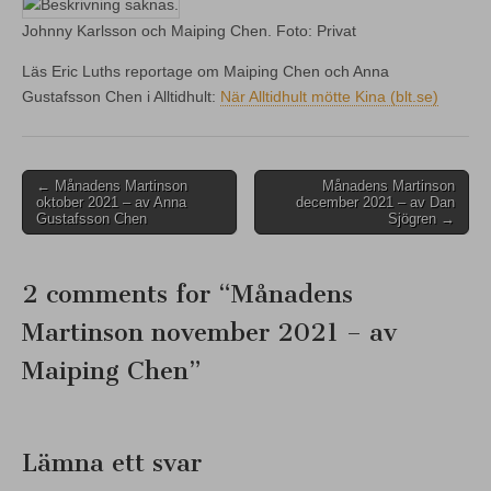
Johnny Karlsson och Maiping Chen. Foto: Privat
Läs Eric Luths reportage om Maiping Chen och Anna
Gustafsson Chen i Alltidhult:
När Alltidhult mötte Kina (blt.se)
Post
← Månadens Martinson
Månadens Martinson
oktober 2021 – av Anna
december 2021 – av Dan
navigation
Gustafsson Chen
Sjögren →
2 comments for “
Månadens
Martinson november 2021 – av
Maiping Chen
”
Lämna ett svar