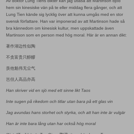
Av doktor Lung Tiens dikter kan jag utläsa att Martinson bjöd
hem sin kinesiske vän på te eller middag flera gånger, och att
Lung Tien kände sig lycklig över att kunna umgås med en stor
svensk författare. Han var imponerad av att Martinson hade så
bra kännedom om kinesisk kultur, men uppskattade även
Martinson som en person med hög moral. Här är en annan dikt:
著作湖边性似陶
不贪富贵只醇醪
羡他魁伟无尘气
岂但人高品亦高
Han skriver vid en sjö med ett sinne likt Taos
Inte sugen på rikedom och titlar utan bara på ett glas vin
Jag avundas hans storhet och styrka, och att han inte är vulgär
Han är inte bara lång utan har också hög moral