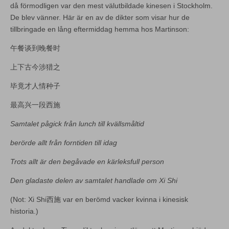
då förmodligen var den mest välutbildade kinesen i Stockholm.
De blev vänner. Här är en av de dikter som visar hur de
tillbringade en lång eftermiddag hemma hos Martinson:
午餐谈到晚餐时
上下古今涉猎之
毕竟才人情种子
最高兴一段西施
Samtalet pågick från lunch till kvällsmåltid
berörde allt från forntiden till idag
Trots allt är den begåvade en kärleksfull person
Den gladaste delen av samtalet handlade om Xi Shi
(Not: Xi Shi西施 var en berömd vacker kvinna i kinesisk
historia.)