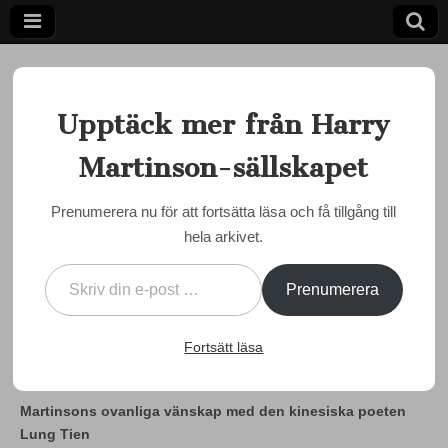
Upptäck mer från Harry
Martinson-sällskapet
Ett författarskap som fångar daggdroppen och speglar
kosmos
Harry
Prenumerera nu för att fortsätta läsa och få tillgång till
INTERNATIONELLT
,
MÅNADENS MARTINSON
,
MARTINSON JUST NU
,
hela arkivet.
Martinson-
OLOFSTRÖM
Skriv din e-post …
Månadens Martinson
sällskapet
Prenumerera
november 2021 – av
Maiping Chen
Fortsätt läsa
by
Semir Susic
•
14 november, 2021
•
2 Comments
Martinsons ovanliga vänskap med den kinesiska poeten
Lung Tien