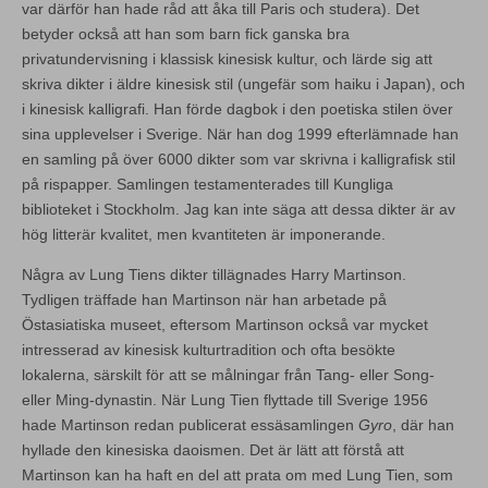
var därför han hade råd att åka till Paris och studera). Det
betyder också att han som barn fick ganska bra
privatundervisning i klassisk kinesisk kultur, och lärde sig att
skriva dikter i äldre kinesisk stil (ungefär som haiku i Japan), och
i kinesisk kalligrafi. Han förde dagbok i den poetiska stilen över
sina upplevelser i Sverige. När han dog 1999 efterlämnade han
en samling på över 6000 dikter som var skrivna i kalligrafisk stil
på rispapper. Samlingen testamenterades till Kungliga
biblioteket i Stockholm. Jag kan inte säga att dessa dikter är av
hög litterär kvalitet, men kvantiteten är imponerande.
Några av Lung Tiens dikter tillägnades Harry Martinson.
Tydligen träffade han Martinson när han arbetade på
Östasiatiska museet, eftersom Martinson också var mycket
intresserad av kinesisk kulturtradition och ofta besökte
lokalerna, särskilt för att se målningar från Tang- eller Song-
eller Ming-dynastin. När Lung Tien flyttade till Sverige 1956
hade Martinson redan publicerat essäsamlingen
Gyro
, där han
hyllade den kinesiska daoismen. Det är lätt att förstå att
Martinson kan ha haft en del att prata om med Lung Tien, som