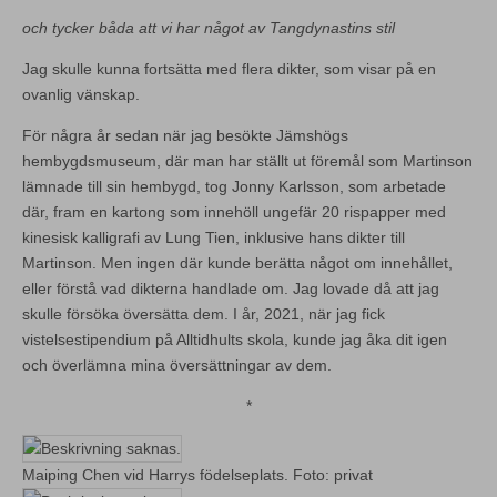
och tycker båda att vi har något av Tangdynastins stil
Jag skulle kunna fortsätta med flera dikter, som visar på en
ovanlig vänskap.
För några år sedan när jag besökte Jämshögs
hembygdsmuseum, där man har ställt ut föremål som Martinson
lämnade till sin hembygd, tog Jonny Karlsson, som arbetade
där, fram en kartong som innehöll ungefär 20 rispapper med
kinesisk kalligrafi av Lung Tien, inklusive hans dikter till
Martinson. Men ingen där kunde berätta något om innehållet,
eller förstå vad dikterna handlade om. Jag lovade då att jag
skulle försöka översätta dem. I år, 2021, när jag fick
vistelsestipendium på Alltidhults skola, kunde jag åka dit igen
och överlämna mina översättningar av dem.
*
Maiping Chen vid Harrys födelseplats. Foto: privat