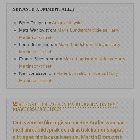
SENASTE KOMMENTARER
Björn Totting
om
Aniara på tyska
Mats Wahlqvist
om
Marie Lundström tilldelas Harry
Martinson-priset
Lena Bolmelind
om
Marie Lundström tilldelas Harry
Martinson-priset
Franck Siljestrand
om
Marie Lundström tilldelas Harry
Martinson-priset
Kjell Jonasson
om
Marie Lundström tilldelas Harry
Martinson-priset
SENASTE INLÄGGEN PÅ BLOGGEN HARRY
MARTINSON I TIDEN
Den svenske filmregissören Roy Andersson har
med unikt bildspråk och drastisk humor skapat
sitt eget filmiska universum. Martin Blomkvist