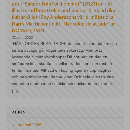
ger i "Sånger från folkhemmet" (2023) en rikt
illustrerad berättelse om hans värld. Bland rika
kulturkällor i Roy Anderssons värld, möter bl.a
Harry Martinsons dikt "När solen skrattade" ur
NOMAD, 1931
30 april, 2023
NÄR JORDEN SKRATTADEFrån stad till stad, på krokiga
smala avvägargår vagantens sökarstig. Med örat
lyssnande tillmänniskohoppet.Då hör han en dag en
småbarnskola skratta tillmellan träden i en liten rast på
femton minuter.Allt vad en köping äger av uppriktighet
och naivismskrattar i denna kvart.Och hela kvarten sitter
vaganten med benen i ettdikeoch dricker detta skratt till
[…]
ARKIV
augusti 2026