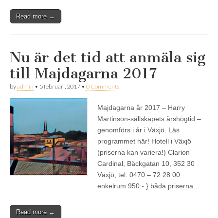
Read more →
Nu är det tid att anmäla sig
till Majdagarna 2017
by
admin
•
5 februari, 2017
•
0 Comments
Majdagarna år 2017 – Harry
Martinson-sällskapets årshögtid –
genomförs i år i Växjö. Läs
programmet här! Hotell i Växjö
(priserna kan variera!) Clarion
Cardinal, Bäckgatan 10, 352 30
Växjö, tel: 0470 – 72 28 00
enkelrum 950:- } båda priserna…
Read more →