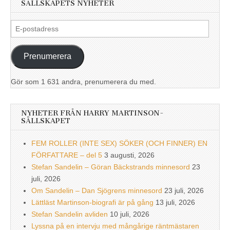
SÄLLSKAPETS NYHETER
E-
postadress
Prenumerera
Gör som 1 631 andra, prenumerera du med.
NYHETER FRÅN HARRY MARTINSON-
SÄLLSKAPET
FEM ROLLER (INTE SEX) SÖKER (OCH FINNER) EN
FÖRFATTARE – del 5
3 augusti, 2026
Stefan Sandelin – Göran Bäckstrands minnesord
23
juli, 2026
Om Sandelin – Dan Sjögrens minnesord
23 juli, 2026
Lättläst Martinson-biografi är på gång
13 juli, 2026
Stefan Sandelin avliden
10 juli, 2026
Lyssna på en intervju med mångårige räntmästaren