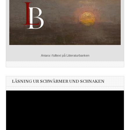
Aniara i fulltext på Litteraturbanken
LÄSNING UR SCHWÄRMER UND SCHNAKEN
Videospelare