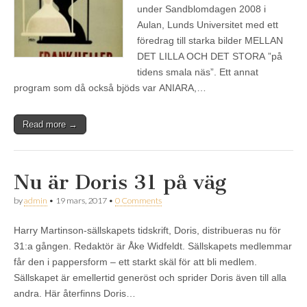
under Sandblomdagen 2008 i
Aulan, Lunds Universitet med ett
föredrag till starka bilder MELLAN
DET LILLA OCH DET STORA ”på
tidens smala näs”. Ett annat
program som då också bjöds var ANIARA,…
Read more →
Nu är Doris 31 på väg
by
admin
•
19 mars, 2017
•
0 Comments
Harry Martinson-sällskapets tidskrift, Doris, distribueras nu för
31:a gången. Redaktör är Åke Widfeldt. Sällskapets medlemmar
får den i pappersform – ett starkt skäl för att bli medlem.
Sällskapet är emellertid generöst och sprider Doris även till alla
andra. Här återfinns Doris…