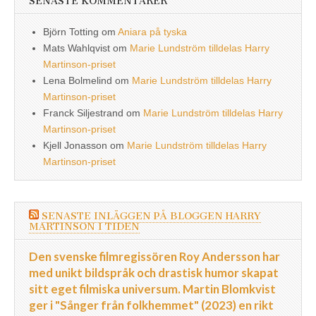
SENASTE KOMMENTARER
Björn Totting
om
Aniara på tyska
Mats Wahlqvist
om
Marie Lundström tilldelas Harry
Martinson-priset
Lena Bolmelind
om
Marie Lundström tilldelas Harry
Martinson-priset
Franck Siljestrand
om
Marie Lundström tilldelas Harry
Martinson-priset
Kjell Jonasson
om
Marie Lundström tilldelas Harry
Martinson-priset
SENASTE INLÄGGEN PÅ BLOGGEN HARRY
MARTINSON I TIDEN
Den svenske filmregissören Roy Andersson har
med unikt bildspråk och drastisk humor skapat
sitt eget filmiska universum. Martin Blomkvist
ger i "Sånger från folkhemmet" (2023) en rikt