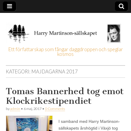
Ett författarskap som fångar daggdroppen och speglar
kosmos
Harry
Martinson-
KATEGORI:
MAJDAGARNA 2017
sällskapet
Tomas Bannerhed tog emot
Klockrikestipendiet
by
admin
•
6 maj, 2017
•
0 Comments
I samband med Harry Martinson-
sällskapets årshögtid i Växjö tog