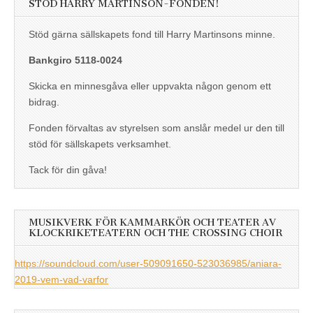
STÖD HARRY MARTINSON-FONDEN!
Stöd gärna sällskapets fond till Harry Martinsons minne.
Bankgiro 5118-0024
Skicka en minnesgåva eller uppvakta någon genom ett
bidrag.
Fonden förvaltas av styrelsen som anslår medel ur den till
stöd för sällskapets verksamhet.
Tack för din gåva!
MUSIKVERK FÖR KAMMARKÖR OCH TEATER AV
KLOCKRIKETEATERN OCH THE CROSSING CHOIR
https://soundcloud.com/user-509091650-523036985/aniara-
2019-vem-vad-varfor