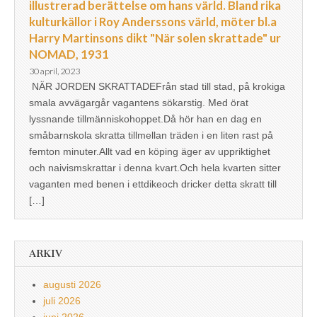
illustrerad berättelse om hans värld. Bland rika
kulturkällor i Roy Anderssons värld, möter bl.a
Harry Martinsons dikt "När solen skrattade" ur
NOMAD, 1931
30 april, 2023
NÄR JORDEN SKRATTADEFrån stad till stad, på krokiga
smala avvägargår vagantens sökarstig. Med örat
lyssnande tillmänniskohoppet.Då hör han en dag en
småbarnskola skratta tillmellan träden i en liten rast på
femton minuter.Allt vad en köping äger av uppriktighet
och naivismskrattar i denna kvart.Och hela kvarten sitter
vaganten med benen i ettdikeoch dricker detta skratt till
[…]
ARKIV
augusti 2026
juli 2026
juni 2026