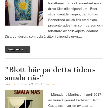
författaren Tomas Bannerhed emot
årets Klockrikestipendium. Efter
stipendieutdelningen, där Tomas
Bannerhed också fick ett diplom,
presenterades han som person och
författare av sällskapets ledamot
Disa Lundgren, som också sitter i stipendiejuryn.…
Read more →
”Blott här på detta tidens
smala näs”
by
admin
•
31 mars, 2017
•
1 Comment
– Månadens Martinson i april 2017
av Rune Liljenrud Professor Bengt
Gustafsson var en av talarna