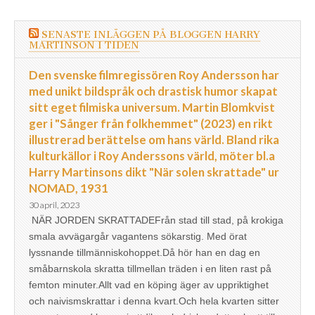
SENASTE INLÄGGEN PÅ BLOGGEN HARRY
MARTINSON I TIDEN
Den svenske filmregissören Roy Andersson har
med unikt bildspråk och drastisk humor skapat
sitt eget filmiska universum. Martin Blomkvist
ger i "Sånger från folkhemmet" (2023) en rikt
illustrerad berättelse om hans värld. Bland rika
kulturkällor i Roy Anderssons värld, möter bl.a
Harry Martinsons dikt "När solen skrattade" ur
NOMAD, 1931
30 april, 2023
NÄR JORDEN SKRATTADEFrån stad till stad, på krokiga
smala avvägargår vagantens sökarstig. Med örat
lyssnande tillmänniskohoppet.Då hör han en dag en
småbarnskola skratta tillmellan träden i en liten rast på
femton minuter.Allt vad en köping äger av uppriktighet
och naivismskrattar i denna kvart.Och hela kvarten sitter