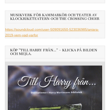
MUSIKVERK FÖR KAMMARKÖR OCH TEATER AV
KLOCKRIKETEATERN OCH THE CROSSING CHOIR
https://soundcloud.com/user-509091650-523036985/aniara-
2019-vem-vad-varfor
KÖP ”TILL HARRY FRÅN…” – KLICKA PÅ BILDEN
OCH MEJLA.