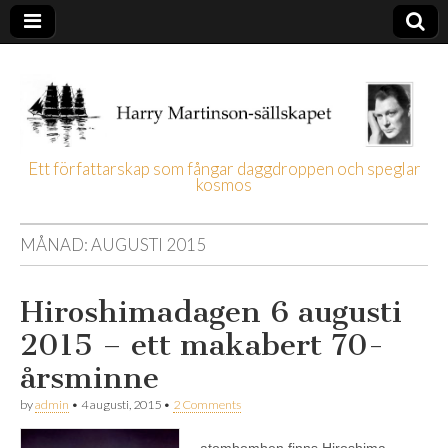
Ett författarskap som fångar daggdroppen och speglar
kosmos
Harry
Martinson-
MÅNAD:
AUGUSTI 2015
sällskapet
Hiroshimadagen 6 augusti
2015 – ett makabert 70-
årsminne
by
admin
•
4 augusti, 2015
•
2 Comments
atombomben finns Hiroshima,