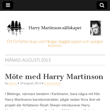
Ett författarskap som fångar daggdroppen och speglar
kosmos
Harry
Martinson-
MÅNAD:
AUGUSTI 2013
sällskapet
Möte med Harry Martinson
by
admin
•
29 augusti, 2013
•
0 Comments
I Blekinge, närmare bestämt i Karlshamn, bara några mil från
Harry Martinsons barndomstrakter, pågår sedan förra året ett
projekt där författaren Rizah Sheqiri introducerar Harry