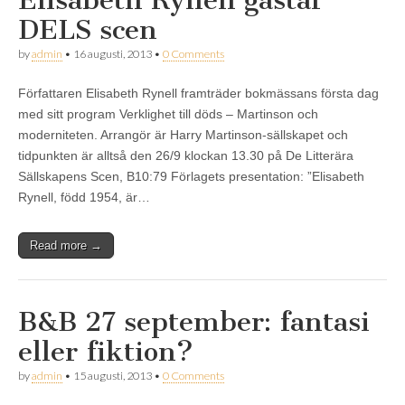
DELS scen
by
admin
•
16 augusti, 2013
•
0 Comments
Författaren Elisabeth Rynell framträder bokmässans första dag
med sitt program Verklighet till döds – Martinson och
moderniteten. Arrangör är Harry Martinson-sällskapet och
tidpunkten är alltså den 26/9 klockan 13.30 på De Litterära
Sällskapens Scen, B10:79 Förlagets presentation: ”Elisabeth
Rynell, född 1954, är…
Read more →
B&B 27 september: fantasi
eller fiktion?
by
admin
•
15 augusti, 2013
•
0 Comments