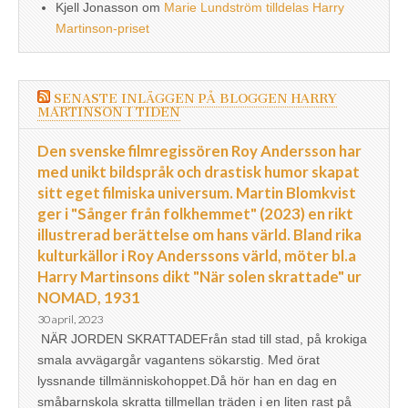
Kjell Jonasson
om
Marie Lundström tilldelas Harry
Martinson-priset
SENASTE INLÄGGEN PÅ BLOGGEN HARRY
MARTINSON I TIDEN
Den svenske filmregissören Roy Andersson har
med unikt bildspråk och drastisk humor skapat
sitt eget filmiska universum. Martin Blomkvist
ger i "Sånger från folkhemmet" (2023) en rikt
illustrerad berättelse om hans värld. Bland rika
kulturkällor i Roy Anderssons värld, möter bl.a
Harry Martinsons dikt "När solen skrattade" ur
NOMAD, 1931
30 april, 2023
NÄR JORDEN SKRATTADEFrån stad till stad, på krokiga
smala avvägargår vagantens sökarstig. Med örat
lyssnande tillmänniskohoppet.Då hör han en dag en
småbarnskola skratta tillmellan träden i en liten rast på