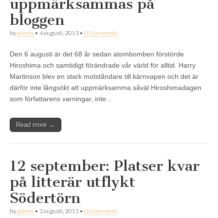
uppmärksammas på
bloggen
by
admin
•
4 augusti, 2013
•
0 Comments
Den 6 augusti är det 68 år sedan atombomben förstörde
Hiroshima och samtidigt förändrade vår värld för alltid. Harry
Martinson blev en stark motståndare till kärnvapen och det är
därför inte långsökt att uppmärksamma såväl Hiroshimadagen
som författarens varningar, inte…
Read more →
12 september: Platser kvar
på litterär utflykt
Södertörn
by
admin
•
2 augusti, 2013
•
0 Comments