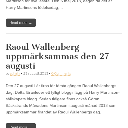
Martinson för nya läsare. Den 6 maj 2013, dagen då det är
Harry Martinsons födelsedag,…
Read more →
Raoul Wallenberg
uppmärksammas den 27
augusti
by
admin
•
23 augusti, 2013
•
0 Comments
Den 27 augusti i år firas för första gången Raoul Wallenbergs
dag. Detta föranleder ett fylligt blogginlägg på Harry Martinson-
sällskapets blogg. Sedan tidigare finns också Göran
Bäckstrands Månadens Martinson i augusti månad 2013 som
uppmärksammar firandet av Raoul Wallenbergs dag.
Read more →