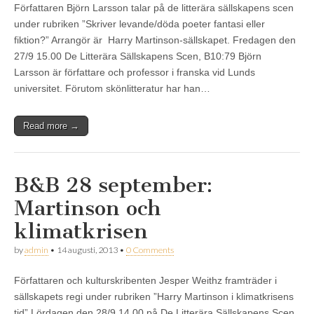
Författaren Björn Larsson talar på de litterära sällskapens scen
under rubriken ”Skriver levande/döda poeter fantasi eller
fiktion?” Arrangör är Harry Martinson-sällskapet. Fredagen den
27/9 15.00 De Litterära Sällskapens Scen, B10:79 Björn
Larsson är författare och professor i franska vid Lunds
universitet. Förutom skönlitteratur har han…
Read more →
B&B 28 september:
Martinson och
klimatkrisen
by
admin
•
14 augusti, 2013
•
0 Comments
Författaren och kulturskribenten Jesper Weithz framträder i
sällskapets regi under rubriken ”Harry Martinson i klimatkrisens
tid” Lördagen den 28/9 14.00 på De Litterära Sällskapens Scen,