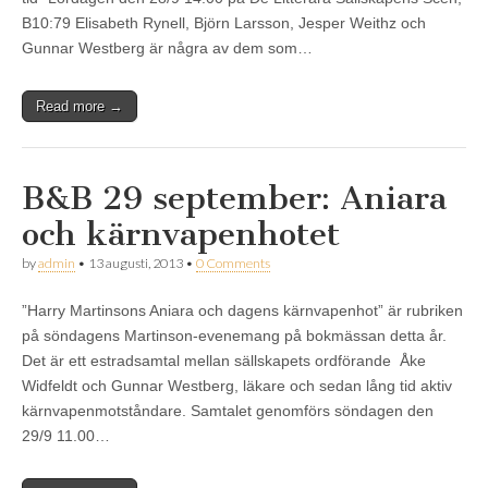
B10:79 Elisabeth Rynell, Björn Larsson, Jesper Weithz och
Gunnar Westberg är några av dem som…
Read more →
B&B 29 september: Aniara
och kärnvapenhotet
by
admin
•
13 augusti, 2013
•
0 Comments
”Harry Martinsons Aniara och dagens kärnvapenhot” är rubriken
på söndagens Martinson-evenemang på bokmässan detta år.
Det är ett estradsamtal mellan sällskapets ordförande Åke
Widfeldt och Gunnar Westberg, läkare och sedan lång tid aktiv
kärnvapenmotståndare. Samtalet genomförs söndagen den
29/9 11.00…