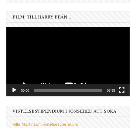
FILM: TILL HARRY FRÅN…
Videospelare
00:00
07:55
VISTELSESTIPENDIUM I JONSERED ATT SÖKA
Villa Martinson, vistelsestipendium