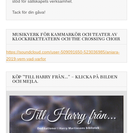
stöd för sällskapets verksamhet.
Tack för din gåva!
MUSIKVERK FÖR KAMMARKÖR OCH TEATER AV
KLOCKRIKETEATERN OCH THE CROSSING CHOIR
https://soundcloud.com/user-509091650-523036985/aniara-
2019-vem-vad-varfor
KÖP ”TILL HARRY FRÅN…” – KLICKA PÅ BILDEN
OCH MEJLA.