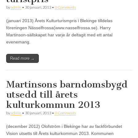
by
admin
•
30 januari, 2013
•
0 Comments
(januari 2013) Årets Kulturturismpris i Blekinge tilldelas
föreningen Nässelfrossa(www.nasselfrossa.se). Harry
Martinson-sällskapet har varje år deltagit med ett antal
evenemang.
Read more →
Martinsons barndomsbygd
utsedd till årets
kulturkommun 2013
by
admin
•
30 januari, 2013
•
0 Comments
(december 2012) Olofström i Blekinge har av fackförbundet
Vision utsetts till Årets kulturkommun 2013. Kommunen