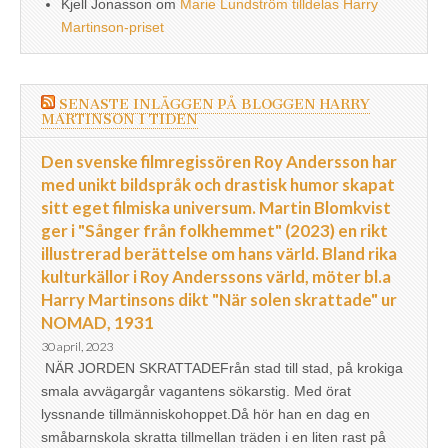
Kjell Jonasson
om
Marie Lundström tilldelas Harry
Martinson-priset
SENASTE INLÄGGEN PÅ BLOGGEN HARRY
MARTINSON I TIDEN
Den svenske filmregissören Roy Andersson har
med unikt bildspråk och drastisk humor skapat
sitt eget filmiska universum. Martin Blomkvist
ger i "Sånger från folkhemmet" (2023) en rikt
illustrerad berättelse om hans värld. Bland rika
kulturkällor i Roy Anderssons värld, möter bl.a
Harry Martinsons dikt "När solen skrattade" ur
NOMAD, 1931
30 april, 2023
NÄR JORDEN SKRATTADEFrån stad till stad, på krokiga
smala avvägargår vagantens sökarstig. Med örat
lyssnande tillmänniskohoppet.Då hör han en dag en
småbarnskola skratta tillmellan träden i en liten rast på