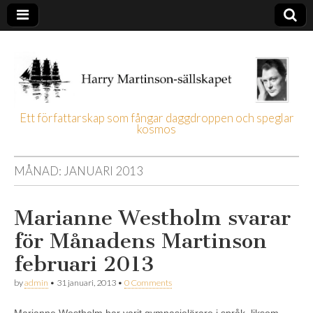
Ett författarskap som fångar daggdroppen och speglar
kosmos
Harry
Martinson-
MÅNAD:
JANUARI 2013
sällskapet
Marianne Westholm svarar
för Månadens Martinson
februari 2013
by
admin
•
31 januari, 2013
•
0 Comments
Marianne Westholm har varit gymnasielärare i språk, liksom