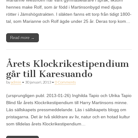
hennes make Rolf, som är född i Martinsonbygd med djupa
rötter i Jämshögstrakten. I släkten fanns ett torp från tidigt 1800-
tal, som Marianne och Rolf ägde under 25 år. Deras torp kom…
Read more →
Årets Klockrikestipendium
går till Karesuando
by
admin
•
30 januari, 2013
•
0 Comments
(ursprungligen publ. 2013-01-26) Inghilda Tapio och Ulrika Tapio
Blind får årets Klockrikestipendium till Harry Martinsons minne.
Läs sällskapets pressmeddelande. Läs i sällskapets blogg om
pristagarna. Det är två skildrare av liv, natur och en hotad kultur
som tilldelas årets Klockrikestipendium…