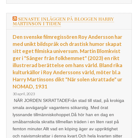
SENASTE INLÄGGEN PÅ BLOGGEN HARRY
MARTINSON I TIDEN
Den svenske filmregissören Roy Andersson har
med unikt bildspråk och drastisk humor skapat
sitt eget filmiska universum. Martin Blomkvist
ger i "Sånger från folkhemmet" (2023) en rikt
illustrerad berättelse om hans värld. Bland rika
kulturkällor i Roy Anderssons värld, möter bl.a
Harry Martinsons dikt "När solen skrattade" ur
NOMAD, 1931
30 april, 2023
NÄR JORDEN SKRATTADEFrån stad till stad, på krokiga
smala avvägargår vagantens sökarstig. Med örat
lyssnande tillmänniskohoppet.Då hör han en dag en
småbarnskola skratta tillmellan träden i en liten rast på
femton minuter.Allt vad en köping äger av uppriktighet
och naivismskrattar i denna kvart.Och hela kvarten sitter