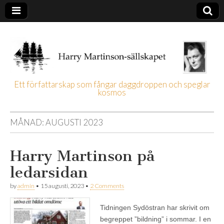
Ett författarskap som fångar daggdroppen och speglar
kosmos
Harry
Martinson-
MÅNAD:
AUGUSTI 2023
sällskapet
Harry Martinson på
ledarsidan
by
admin
•
15 augusti, 2023
•
2 Comments
Tidningen Sydöstran har skrivit om
begreppet ”bildning” i sommar. I en