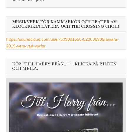
MUSIKVERK FÖR KAMMARKÖR OCH TEATER AV
KLOCKRIKETEATERN OCH THE CROSSING CHOIR
https://soundcloud.com/user-509091650-523036985/aniara-
2019-vem-vad-varfor
KÖP ”TILL HARRY FRÅN…” – KLICKA PÅ BILDEN
OCH MEJLA.