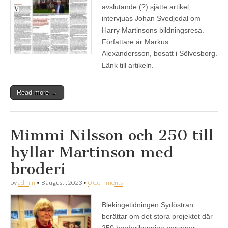
avslutande (?) sjätte artikel,
intervjuas Johan Svedjedal om
Harry Martinsons bildningsresa.
Författare är Markus
Alexandersson, bosatt i Sölvesborg.
Länk till artikeln.
Read more →
Mimmi Nilsson och 250 till
hyllar Martinson med
broderi
by
admin
•
8 augusti, 2023
•
0 Comments
Blekingetidningen Sydöstran
berättar om det stora projektet där
250 broderikunniga personer