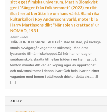
sitt eget filmiska universum. Martin Blomkvist
ger i "Sånger från folkhemmet" (2023) en rikt
illustrerad berättelse om hans värld. Bland rika
kulturkällor i Roy Anderssons värld, möter bl.a
Harry Martinsons dikt "När solen skrattade" ur
NOMAD, 1931
30 april, 2023
NÄR JORDEN SKRATTADEFrån stad till stad, på krokiga
smala avvägargår vagantens sökarstig. Med örat
lyssnande tillmänniskohoppet.Då hör han en dag en
småbarnskola skratta tillmellan träden i en liten rast på
femton minuter.Allt vad en köping äger av uppriktighet
och naivismskrattar i denna kvart.Och hela kvarten sitter
vaganten med benen i ettdikeoch dricker detta skratt till
[…]
ARKIV
augusti 2026