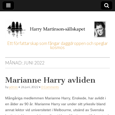
Ett författarskap som fångar daggdroppen och speglar
kosmos
Harry
Martinson-
MÅNAD:
JUNI 2022
sällskapet
Marianne Harry avliden
by
admin
•
26 juni, 2022
•
0 Comments
Mångåriga medlemmen Marianne Harry, Enskede, har avlidit i
en ålder av 90 år. Marianne Harry var under sitt yrkesliv bland
annat lektor vid universitetet i Melbourne, utsänd av Svenska