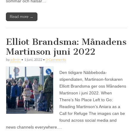
sommar och hälsar…
Read more →
Elliot Brandsma: Månadens
Martinson juni 2022
by
admin
•
1 juni, 2022
•
0 Comments
Den tidigare Näbbeboda-
stipendiaten, Martinson-forskaren
Elliott Brandsma ger oss Månadens
Martinson i juni 2022. When
There’s No Place Left to Go:
Reading Martinson’s Aniara as a
Call for Refuge The images can be
found across social media and
news channels everywhere.…