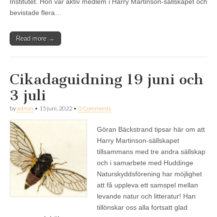
Institutet. Hon var aktiv medlem i Harry Martinson-sällskapet och
bevistade flera…
Read more →
Cikadaguidning 19 juni och
3 juli
by
admin
•
15 juni, 2022
•
0 Comments
Göran Bäckstrand tipsar här om att
Harry Martinson-sällskapet
tillsammans med tre andra sällskap
och i samarbete med Huddinge
Naturskyddsförening har möjlighet
att få uppleva ett samspel mellan
levande natur och litteratur! Han
tillönskar oss alla fortsatt glad