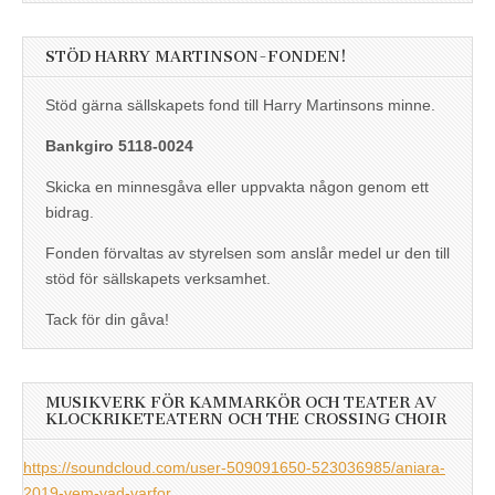
STÖD HARRY MARTINSON-FONDEN!
Stöd gärna sällskapets fond till Harry Martinsons minne.
Bankgiro 5118-0024
Skicka en minnesgåva eller uppvakta någon genom ett
bidrag.
Fonden förvaltas av styrelsen som anslår medel ur den till
stöd för sällskapets verksamhet.
Tack för din gåva!
MUSIKVERK FÖR KAMMARKÖR OCH TEATER AV
KLOCKRIKETEATERN OCH THE CROSSING CHOIR
https://soundcloud.com/user-509091650-523036985/aniara-
2019-vem-vad-varfor