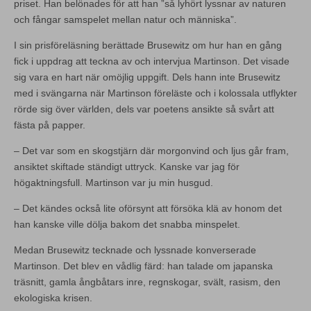
priset. Han belönades för att han ”så lyhört lyssnar av naturen
och fångar samspelet mellan natur och människa”.
I sin prisföreläsning berättade Brusewitz om hur han en gång
fick i uppdrag att teckna av och intervjua Martinson. Det visade
sig vara en hart när omöjlig uppgift. Dels hann inte Brusewitz
med i svängarna när Martinson föreläste och i kolossala utflykter
rörde sig över världen, dels var poetens ansikte så svårt att
fästa på papper.
– Det var som en skogstjärn där morgonvind och ljus går fram,
ansiktet skiftade ständigt uttryck. Kanske var jag för
högaktningsfull. Martinson var ju min husgud.
– Det kändes också lite oförsynt att försöka klä av honom det
han kanske ville dölja bakom det snabba minspelet.
Medan Brusewitz tecknade och lyssnade konverserade
Martinson. Det blev en vådlig färd: han talade om japanska
träsnitt, gamla ångbåtars inre, regnskogar, svält, rasism, den
ekologiska krisen.