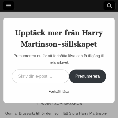
Upptäck mer från Harry
Martinson-sällskapet
Ett författarskap som fångar daggdroppen och speglar
kosmos
Harry
Prenumerera nu för att fortsätta läsa och få tillgång till
MARTINSON JUST NU
hela arkivet.
Martinson-
FEM ROLLER (INTE SEX)
Skriv din e-post …
SÖKER (OCH FINNER) EN
sällskapet
Prenumerera
FÖRFATTARE – del 4
Fortsätt läsa
by
Daniel Helsing
•
26 maj, 2026
•
0 Comments
4. HARRY SOM MASKROS
Gunnar Brusewitz tillhör dem som fått Stora Harry Martinson-