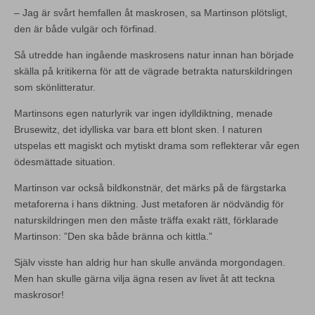
– Jag är svårt hemfallen åt maskrosen, sa Martinson plötsligt,
den är både vulgär och förfinad.
Så utredde han ingående maskrosens natur innan han började
skälla på kritikerna för att de vägrade betrakta naturskildringen
som skönlitteratur.
Martinsons egen naturlyrik var ingen idylldiktning, menade
Brusewitz, det idylliska var bara ett blont sken. I naturen
utspelas ett magiskt och mytiskt drama som reflekterar vår egen
ödesmättade situation.
Martinson var också bildkonstnär, det märks på de färgstarka
metaforerna i hans diktning. Just metaforen är nödvändig för
naturskildringen men den måste träffa exakt rätt, förklarade
Martinson: ”Den ska både bränna och kittla.”
Själv visste han aldrig hur han skulle använda morgondagen.
Men han skulle gärna vilja ägna resen av livet åt att teckna
maskrosor!