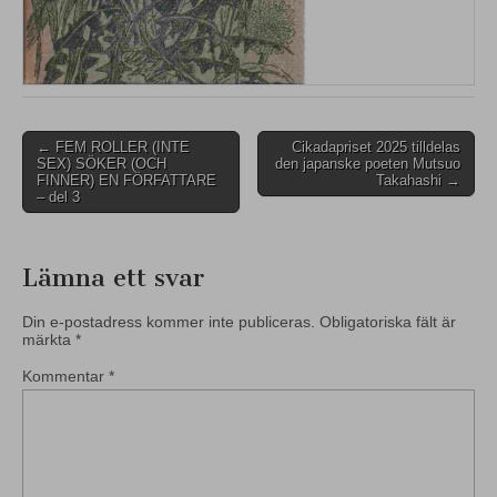
Post
← FEM ROLLER (INTE
Cikadapriset 2025 tilldelas
SEX) SÖKER (OCH
den japanske poeten Mutsuo
navigation
FINNER) EN FÖRFATTARE
Takahashi →
– del 3
Lämna ett svar
Din e-postadress kommer inte publiceras.
Obligatoriska fält är
märkta
*
Kommentar
*