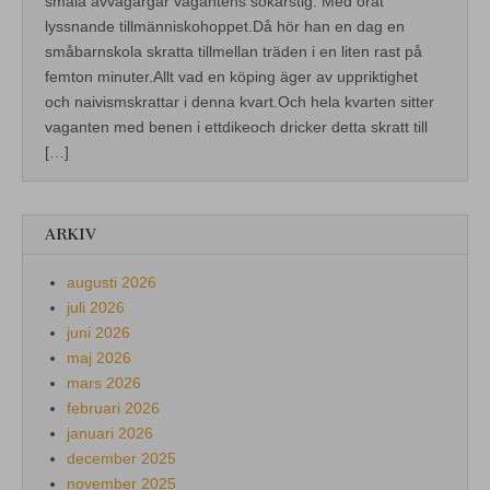
smala avvägargår vagantens sökarstig. Med örat
lyssnande tillmänniskohoppet.Då hör han en dag en
småbarnskola skratta tillmellan träden i en liten rast på
femton minuter.Allt vad en köping äger av uppriktighet
och naivismskrattar i denna kvart.Och hela kvarten sitter
vaganten med benen i ettdikeoch dricker detta skratt till
[…]
ARKIV
augusti 2026
juli 2026
juni 2026
maj 2026
mars 2026
februari 2026
januari 2026
december 2025
november 2025