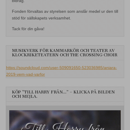
bidrag.
Fonden förvaltas av styrelsen som anslår medel ur den till
stöd för sällskapets verksamhet.
Tack för din gåva!
MUSIKVERK FÖR KAMMARKÖR OCH TEATER AV
KLOCKRIKETEATERN OCH THE CROSSING CHOIR
https://soundcloud.com/user-509091650-523036985/aniara-
2019-vem-vad-varfor
KÖP ”TILL HARRY FRÅN…” – KLICKA PÅ BILDEN
OCH MEJLA.