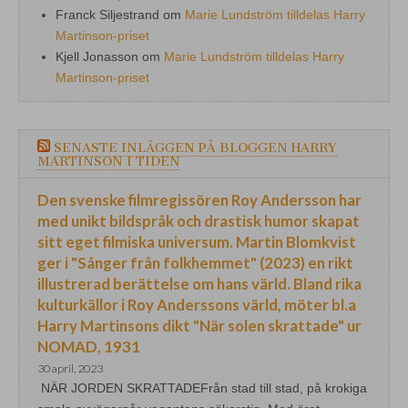
Franck Siljestrand
om
Marie Lundström tilldelas Harry
Martinson-priset
Kjell Jonasson
om
Marie Lundström tilldelas Harry
Martinson-priset
SENASTE INLÄGGEN PÅ BLOGGEN HARRY
MARTINSON I TIDEN
Den svenske filmregissören Roy Andersson har
med unikt bildspråk och drastisk humor skapat
sitt eget filmiska universum. Martin Blomkvist
ger i "Sånger från folkhemmet" (2023) en rikt
illustrerad berättelse om hans värld. Bland rika
kulturkällor i Roy Anderssons värld, möter bl.a
Harry Martinsons dikt "När solen skrattade" ur
NOMAD, 1931
30 april, 2023
NÄR JORDEN SKRATTADEFrån stad till stad, på krokiga