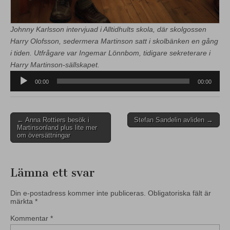
Johnny Karlsson intervjuad i Alltidhults skola, där skolgossen
Harry Olofsson, sedermera Martinson satt i skolbänken en gång
i tiden. Utfrågare var Ingemar Lönnbom, tidigare sekreterare i
Harry Martinson-sällskapet.
Ljudspelare
00:00
00:00
Post
← Anna Rottiers besök i
Stefan Sandelin avliden →
Martinsonland plus lite mer
navigation
om översättningar
Lämna ett svar
Din e-postadress kommer inte publiceras.
Obligatoriska fält är
märkta
*
Kommentar
*