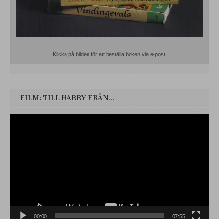
Klicka på bilden för att beställa boken via e-post.
FILM: TILL HARRY FRÅN…
Videospelare
00:00
07:55