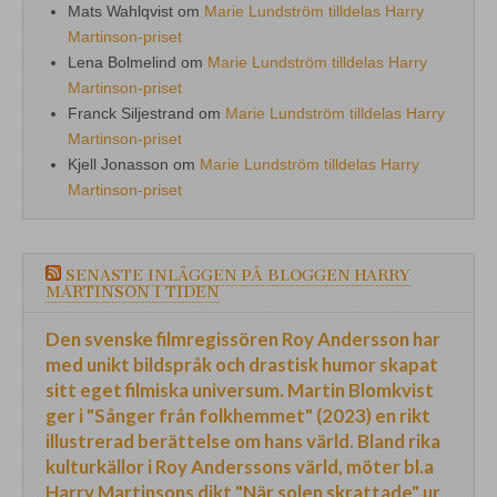
Mats Wahlqvist
om
Marie Lundström tilldelas Harry
Martinson-priset
Lena Bolmelind
om
Marie Lundström tilldelas Harry
Martinson-priset
Franck Siljestrand
om
Marie Lundström tilldelas Harry
Martinson-priset
Kjell Jonasson
om
Marie Lundström tilldelas Harry
Martinson-priset
SENASTE INLÄGGEN PÅ BLOGGEN HARRY
MARTINSON I TIDEN
Den svenske filmregissören Roy Andersson har
med unikt bildspråk och drastisk humor skapat
sitt eget filmiska universum. Martin Blomkvist
ger i "Sånger från folkhemmet" (2023) en rikt
illustrerad berättelse om hans värld. Bland rika
kulturkällor i Roy Anderssons värld, möter bl.a
Harry Martinsons dikt "När solen skrattade" ur