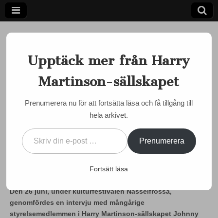
Upptäck mer från Harry
Martinson-sällskapet
Ett författarskap som fångar daggdroppen och speglar
kosmos
Harry
Prenumerera nu för att fortsätta läsa och få tillgång till
MARTINSON JUST NU
hela arkivet.
Martinson-
Lyssna på en intervju med
Skriv din e-post …
mångårige räntmästaren
sällskapet
Prenumerera
Johnny Karlsson
Fortsätt läsa
by
admin
•
7 juli, 2026
•
0 Comments
Den 26 juni, under kulturfestivalen Nässelfrossa,
genomfördes en intervju med mångårige
styrelsemedlemmen i Harry Martinson-sällskapet Johnny