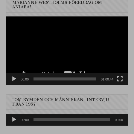
MARIANNE WESTHOLMS FÖREDRAG OM
ANIARA!
Videospelare
00:00
01:00:44
”OM RYMDEN OCH MÄNNISKAN” INTERVJU
FRÅN 1957
Ljudspelare
00:00
00:00