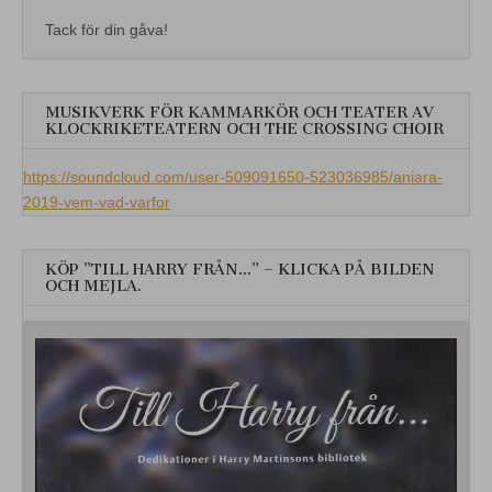
Tack för din gåva!
MUSIKVERK FÖR KAMMARKÖR OCH TEATER AV
KLOCKRIKETEATERN OCH THE CROSSING CHOIR
https://soundcloud.com/user-509091650-523036985/aniara-
2019-vem-vad-varfor
KÖP ”TILL HARRY FRÅN…” – KLICKA PÅ BILDEN
OCH MEJLA.