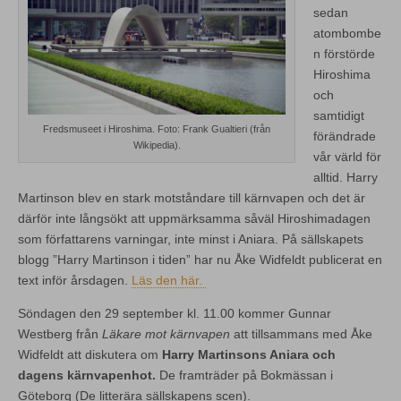
sedan
atombombe
n förstörde
Hiroshima
och
samtidigt
Fredsmuseet i Hiroshima. Foto: Frank Gualtieri (från
förändrade
Wikipedia).
vår värld för
alltid. Harry
Martinson blev en stark motståndare till kärnvapen och det är
därför inte långsökt att uppmärksamma såväl Hiroshimadagen
som författarens varningar, inte minst i Aniara. På sällskapets
blogg ”Harry Martinson i tiden” har nu Åke Widfeldt publicerat en
text inför årsdagen.
Läs den här.
Söndagen den 29 september kl. 11.00 kommer Gunnar
Westberg från
Läkare mot kärnvapen
att tillsammans med Åke
Widfeldt att diskutera om
Harry Martinsons Aniara och
dagens kärnvapenhot.
De framträder på Bokmässan i
Göteborg (De litterära sällskapens scen).