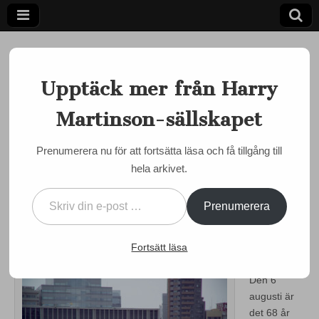
Upptäck mer från Harry
Martinson-sällskapet
Ett författarskap som fångar daggdroppen och speglar
kosmos
Harry
Prenumerera nu för att fortsätta läsa och få tillgång till
BLOGG
,
BOKMÄSSAN I GÖTEBORG
,
SOCIALA MEDIER
hela arkivet.
Martinson-
Hiroshimadagen
Skriv din e-post …
uppmärksammas på
sällskapet
Prenumerera
bloggen
Fortsätt läsa
by
admin
•
4 augusti, 2013
•
0 Comments
Den 6
augusti är
det 68 år