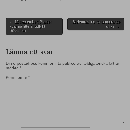
Post
← 12 september: Platser
Skrivartävling för studerande
kvar på litterär utflykt
utlyst →
navigation
Södertörn
Lämna ett svar
Din e-postadress kommer inte publiceras.
Obligatoriska fält är
märkta
*
Kommentar
*