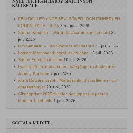
NYHETER FRÅN HARRY MARTINSON-
SÄLLSKAPET
FEM ROLLER (INTE SEX) SÖKER (OCH FINNER) EN
FÖRFATTARE – del 5
3 augusti, 2026
Stefan Sandelin – Göran Bäckstrands minnesord
23
juli, 2026
Om Sandelin – Dan Sjögrens minnesord
23 juli, 2026
Lättläst Martinson-biografi är på gång
13 juli, 2026
Stefan Sandelin avliden
10 juli, 2026
Lyssna på en intervju med mångårige räntmästaren
Johnny Karlsson
7 juli, 2026
Anna Rottiers besök i Martinsonland plus lite mer om
översättningar
29 juni, 2026
Cikadapriset 2025 tilldelas den japanske poeten
Mutsuo Takahashi
1 juni, 2026
SOCIALA MEDIER