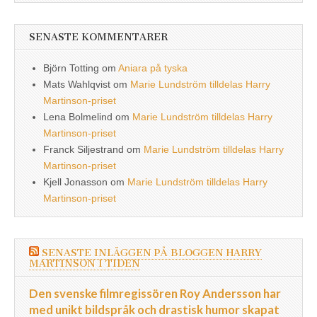
SENASTE KOMMENTARER
Björn Totting
om
Aniara på tyska
Mats Wahlqvist
om
Marie Lundström tilldelas Harry
Martinson-priset
Lena Bolmelind
om
Marie Lundström tilldelas Harry
Martinson-priset
Franck Siljestrand
om
Marie Lundström tilldelas Harry
Martinson-priset
Kjell Jonasson
om
Marie Lundström tilldelas Harry
Martinson-priset
SENASTE INLÄGGEN PÅ BLOGGEN HARRY
MARTINSON I TIDEN
Den svenske filmregissören Roy Andersson har
med unikt bildspråk och drastisk humor skapat