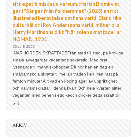
sitt eget filmiska universum. Martin Blomkvist
ger i "Sånger från folkhemmet" (2023) en rikt
illustrerad berättelse om hans värld. Bland rika
kulturkällor i Roy Anderssons värld, möter bl.a
Harry Martinsons dikt "När solen skrattade" ur
NOMAD, 1931
30 april, 2023
NÄR JORDEN SKRATTADEFrån stad till stad, på krokiga
smala avvägargår vagantens sökarstig. Med örat
lyssnande tillmänniskohoppet.Då hör han en dag en
småbarnskola skratta tillmellan träden i en liten rast på
femton minuter.Allt vad en köping äger av uppriktighet
och naivismskrattar i denna kvart.Och hela kvarten sitter
vaganten med benen i ettdikeoch dricker detta skratt till
[…]
ARKIV