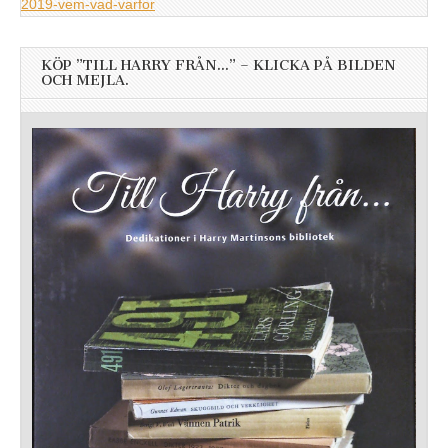
2019-vem-vad-varfor
KÖP ”TILL HARRY FRÅN…” – KLICKA PÅ BILDEN
OCH MEJLA.