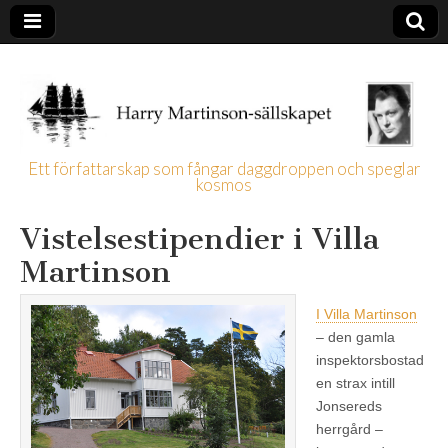
Ett författarskap som fångar daggdroppen och speglar
kosmos
Harry
Vistelsestipendier i Villa
Martinson-
Martinson
sällskapet
I Villa Martinson
– den gamla
inspektorsbostad
en strax intill
Jonsereds
herrgård –