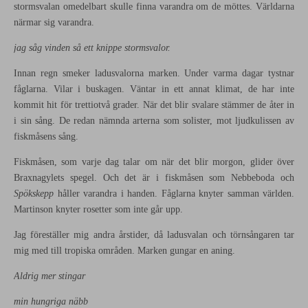
stormsvalan omedelbart skulle finna varandra om de möttes. Världarna
närmar sig varandra.
jag såg vinden så ett knippe stormsvalor.
Innan regn smeker ladusvalorna marken. Under varma dagar tystnar
fåglarna. Vilar i buskagen. Väntar in ett annat klimat, de har inte
kommit hit för trettiotvå grader. När det blir svalare stämmer de åter in
i sin sång. De redan nämnda arterna som solister, mot ljudkulissen av
fiskmåsens sång.
Fiskmåsen, som varje dag talar om när det blir morgon, glider över
Braxnagylets spegel. Och det är i fiskmåsen som Nebbeboda och
Spökskepp
håller varandra i handen. Fåglarna knyter samman världen.
Martinson knyter rosetter som inte går upp.
Jag föreställer mig andra årstider, då ladusvalan och törnsångaren tar
mig med till tropiska områden. Marken gungar en aning.
Aldrig mer stingar
min hungriga näbb