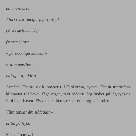
dimmornas ro.
Aldrig mer gungar jag transjuk
på solspelande våg;
frossar ej mer
– på skrovliga kobben –
stortorkens lever –
aldrig – o, aldrig.
Avstånd. Det är sex kilometer till Olofström, sydost. Det är trettiofem
kilometer till havet, fågelvägen, rakt söderut. Jag tänker på lågtryckets
färd över haven. Flygplanen lämnar spår efter sig på himlen.
Våra tankar äro sjöfåglar –
alltid på flykt.
Maja Tinnerwall