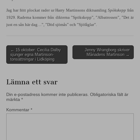
Jag har fritt plockat rader ur Harry Martinsons diktsamling
Spökskepp
från
1929
.
Raderna kommer från dikterna ”Spökskepp”, ”Albatrossen”, ”Det är
just en sån här dag…”, ”Död sjömås” och ”Sjöfåglar”.
Post
← 15 oktober: Cecilia Dalby
Jenny Wrangborg skriver
sjunger egna Martinson-
Månadens Martinson →
navigation
tonsättningar i Lidköping
Lämna ett svar
Din e-postadress kommer inte publiceras.
Obligatoriska fält är
märkta
*
Kommentar
*