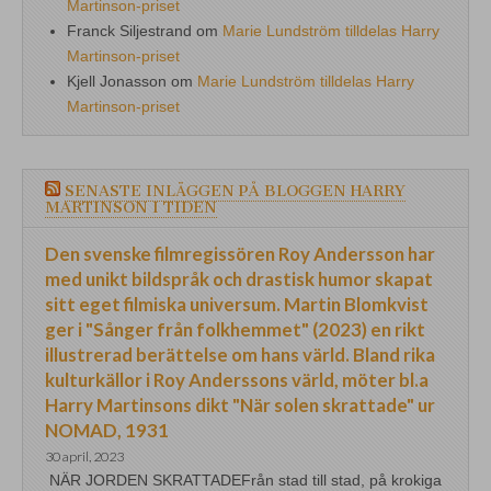
Martinson-priset
Franck Siljestrand
om
Marie Lundström tilldelas Harry
Martinson-priset
Kjell Jonasson
om
Marie Lundström tilldelas Harry
Martinson-priset
SENASTE INLÄGGEN PÅ BLOGGEN HARRY
MARTINSON I TIDEN
Den svenske filmregissören Roy Andersson har
med unikt bildspråk och drastisk humor skapat
sitt eget filmiska universum. Martin Blomkvist
ger i "Sånger från folkhemmet" (2023) en rikt
illustrerad berättelse om hans värld. Bland rika
kulturkällor i Roy Anderssons värld, möter bl.a
Harry Martinsons dikt "När solen skrattade" ur
NOMAD, 1931
30 april, 2023
NÄR JORDEN SKRATTADEFrån stad till stad, på krokiga