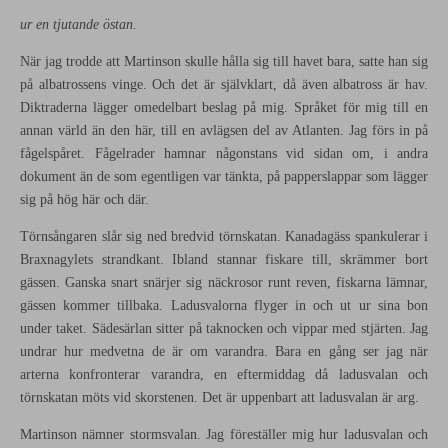
ur en tjutande östan.
När jag trodde att Martinson skulle hålla sig till havet bara, satte han sig
på albatrossens vinge. Och det är självklart, då även albatross är hav.
Diktraderna lägger omedelbart beslag på mig. Språket för mig till en
annan värld än den här, till en avlägsen del av Atlanten. Jag förs in på
fågelspåret. Fågelrader hamnar någonstans vid sidan om, i andra
dokument än de som egentligen var tänkta, på papperslappar som lägger
sig på hög här och där.
Törnsångaren slår sig ned bredvid törnskatan. Kanadagäss spankulerar i
Braxnagylets strandkant. Ibland stannar fiskare till, skrämmer bort
gässen. Ganska snart snärjer sig näckrosor runt reven, fiskarna lämnar,
gässen kommer tillbaka. Ladusvalorna flyger in och ut ur sina bon
under taket. Sädesärlan sitter på taknocken och vippar med stjärten. Jag
undrar hur medvetna de är om varandra. Bara en gång ser jag när
arterna konfronterar varandra, en eftermiddag då ladusvalan och
törnskatan möts vid skorstenen. Det är uppenbart att ladusvalan är arg.
Martinson nämner stormsvalan. Jag föreställer mig hur ladusvalan och