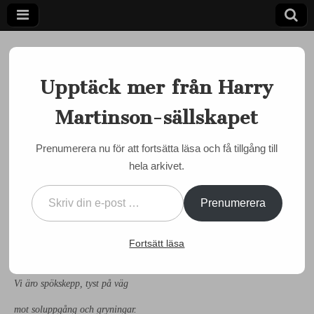
Upptäck mer från Harry
Martinson-sällskapet
Ett författarskap som fångar daggdroppen och speglar
kosmos
Harry
Prenumerera nu för att fortsätta läsa och få tillgång till
MÅNADENS MARTINSON
hela arkivet.
Martinson-
Maja Tinnerwall skriver
Skriv din e-post …
Månadens Martinson
sällskapet
Prenumerera
by
admin
•
1 oktober, 2015
•
0 Comments
Fortsätt läsa
Månadens Martinson oktober 2015
Vi äro spökskepp, tyst på väg
mot soluppgång och gryningar.