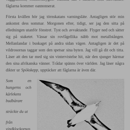
fåglarna kommer oannonserat.
Första kvällen hör jag törnskatans varningsläte. Antagligen stör min
ankomst dess sommar. Morgonen efter, tidigt, ser jag den sitta på
elledningen utanför fönstret. Tyst och avvaktande. Flyger ned och sätter
sig på staketet. Vässar sin rovfågellika näbb mot metallstången.
Mellanlandar i buskaget på andra sidan vägen. Antagligen är det på
vildrosornas taggar som den spetsar sina byten. Jag vill gå dit och titta.
Läser att den tar med sig sin vintervistelse hit, när den sjunger härmar
den sina afrikanska vänner. Trådar spänns över världen. Jag läser några
dikter ur
Spökskepp
, upptäcker att fåglarna är även där.
Som en
hungerns och
kärlekens
budbärare
sträckte du ut
från
vindklockornas