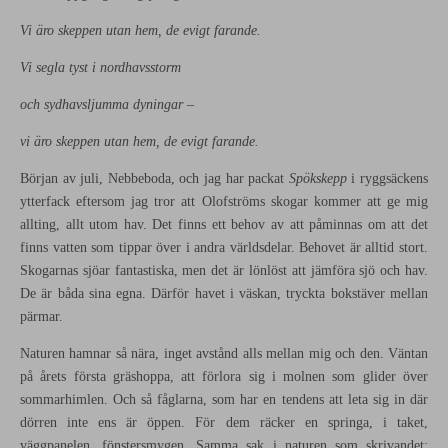
Vi äro skeppen utan hem, de evigt farande.
Vi segla tyst i nordhavsstorm
och sydhavsljumma dyningar –
vi äro skeppen utan hem, de evigt farande.
Början av juli, Nebbeboda, och jag har packat
Spökskepp
i ryggsäckens
ytterfack
eftersom jag tror att Olofströms skogar kommer att ge mig
allting, allt utom hav. Det finns ett behov av att påminnas om att det
finns vatten som tippar över i andra världsdelar. Behovet är alltid stort.
Skogarnas sjöar fantastiska, men det är lönlöst att jämföra sjö och hav.
De är båda sina egna. Därför havet i väskan, tryckta bokstäver mellan
pärmar.
Naturen hamnar så nära, inget avstånd alls mellan mig och den. Väntan
på årets första gräshoppa, att förlora sig i molnen som glider över
sommarhimlen. Och så fåglarna, som har en tendens att leta sig in där
dörren inte ens är öppen. För dem räcker en springa, i taket,
väggpanelen, fönstersmygen. Samma sak i naturen som skrivandet: