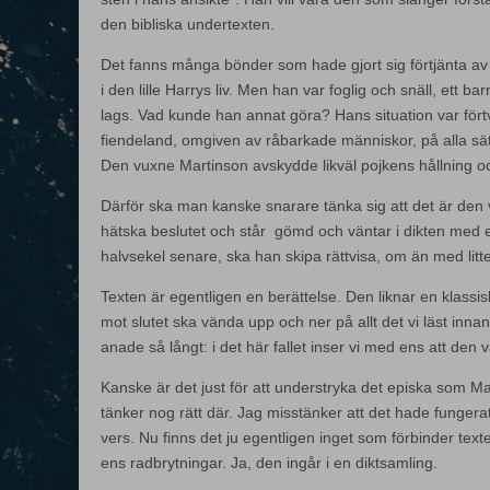
den bibliska undertexten.
Det fanns många bönder som hade gjort sig förtjänta a
i den lille Harrys liv. Men han var foglig och snäll, ett barn
lags. Vad kunde han annat göra? Hans situation var förtvi
fiendeland, omgiven av råbarkade människor, på alla sät
Den vuxne Martinson avskydde likväl pojkens hållning o
Därför ska man kanske snarare tänka sig att det är den 
hätska beslutet och står gömd och väntar i dikten med e
halvsekel senare, ska han skipa rättvisa, om än med litt
Texten är egentligen en berättelse. Den liknar en klassi
mot slutet ska vända upp och ner på allt det vi läst innan
anade så långt: i det här fallet inser vi med ens att d
Kanske är det just för att understryka det episka som M
tänker nog rätt där. Jag misstänker att det hade fungera
vers. Nu finns det ju egentligen inget som förbinder te
ens radbrytningar. Ja, den ingår i en diktsamling.