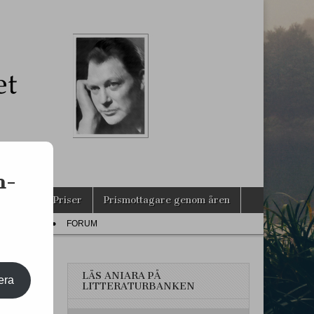
s
n-
agarna
Priser
Prismottagare genom åren
PRESS
FORUM
LÄS ANIARA PÅ
era
LITTERATURBANKEN
LEM!