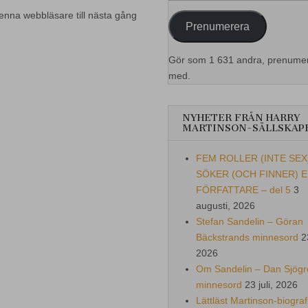
postadress
enna webbläsare till nästa gång
Prenumerera
Gör som 1 631 andra, prenume
med.
NYHETER FRÅN HARRY
MARTINSON-SÄLLSKAP
FEM ROLLER (INTE SEX
SÖKER (OCH FINNER) 
FÖRFATTARE – del 5
3
augusti, 2026
Stefan Sandelin – Göran
Bäckstrands minnesord
2
2026
Om Sandelin – Dan Sjögr
minnesord
23 juli, 2026
Lättläst Martinson-biograf