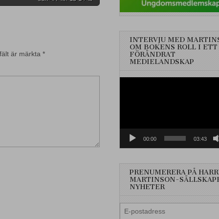
INTERVJU MED MARTIN
OM BOKENS ROLL I ETT
fält är märkta
*
FÖRÄNDRAT
MEDIELANDSKAP
Videospelare
00:00
03:43
PRENUMERERA PÅ HARR
MARTINSON-SÄLLSKAP
NYHETER
E-