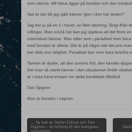
som nämns. Allt fokus ligger på bonden och den miraku
Vad är det då jag själv känner igen i den här texten?
Jag bor ju på en ö i havet, en liten stenhög, långt ifrån
odlingar. Men också här kan jag uppleva att det finns 
människan känner. Man sitter som i paradiset men bara 
med bonden är allena. Det är på något sätt det pris man 
kan dela ens salighet. Paradiset kan man bara besöka
Tanken är dyster, att den sortens frid, den kanske djup
Det man så starkt känner i den situationen förblir obek
är i sista hand ensam om detta benådade tillstånd.
Dan Sjögren
Man är bonden i vagnen.
Post
← Ny bok av Stefan Edman och Tore
Hagman – en hyllning till den biologiska
fjäri
navigation
mångfalden