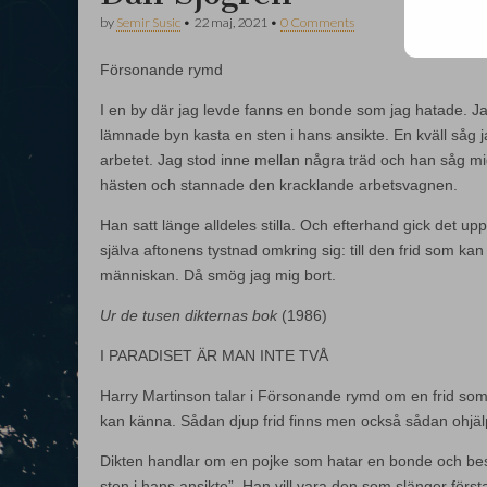
by
Semir Susic
•
22 maj, 2021
•
0 Comments
Försonande rymd
I en by där jag levde fanns en bonde som jag hatade. Ja
lämnade byn kasta en sten i hans ansikte. En kväll såg
arbetet. Jag stod inne mellan några träd och han såg mig 
hästen och stannade den kracklande arbetsvagnen.
Han satt länge alldeles stilla. Och efterhand gick det upp 
själva aftonens tystnad omkring sig: till den frid som 
människan. Då smög jag mig bort.
Ur de tusen dikternas bok
(1986)
I PARADISET ÄR MAN INTE TVÅ
Harry Martinson talar i Försonande rymd om en frid 
kan känna. Sådan djup frid finns men också sådan ohjäl
Dikten handlar om en pojke som hatar en bonde och bes
sten i hans ansikte”. Han vill vara den som slänger första