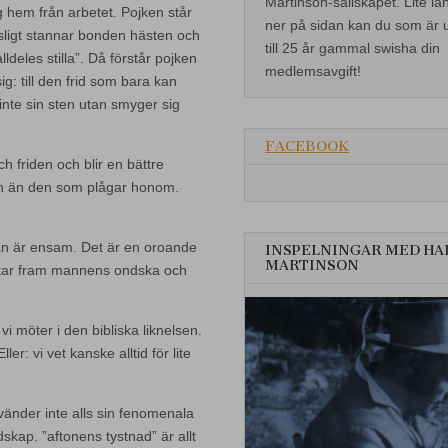
Martinson-sällskapet. Lite lä
 hem från arbetet. Pojken står
ner på sidan kan du som är 
sligt stannar bonden hästen och
till 25 år gammal swisha din
deles stilla”. Då förstår pojken
medlemsavgift!
ig: till den frid som bara kan
te sin sten utan smyger sig
FACEBOOK
 friden och blir en bättre
an än den som plågar honom.
an är ensam. Det är en oroande
INSPELNINGAR MED HA
MARTINSON
ockar fram mannens ondska och
möter i den bibliska liknelsen.
er: vi vet kanske alltid för lite
vänder inte alls sin fenomenala
kap. ”aftonens tystnad” är allt