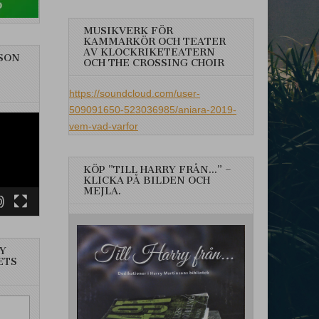
MUSIKVERK FÖR
KAMMARKÖR OCH TEATER
AV KLOCKRIKETEATERN
SON
OCH THE CROSSING CHOIR
https://soundcloud.com/user-
509091650-523036985/aniara-2019-
vem-vad-varfor
KÖP ”TILL HARRY FRÅN…” –
KLICKA PÅ BILDEN OCH
MEJLA.
Y
ETS