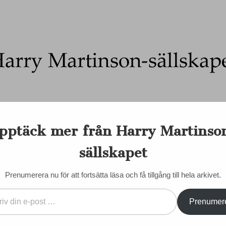
Ett författarskap som fångar daggdroppen och speglar kosmo
pptäck mer från Harry Martinso
on-sällskapet
nadens Martinson
Internationellt
Sociala medier
Majd
sällskapet
EN DORIS
KONTAKT/KÖP BÖCKER
STYRELSE
STADGAR
Prenumerera nu för att fortsätta läsa och få tillgång till hela arkivet.
Prenumer
j 2021 – av
VÄLKOMMEN SOM MED