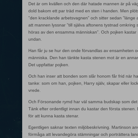
Det är om kvällen och den där hatade mannen är på väg
dold bakom ett par träd med en sten i handen. Men plöt
”den kracklande arbetsvagnen” och sitter sedan ”länge all
att mannen lyssnar ”till själva aftonens tystnad omkring s
höras av den ensamma människan”. Och pojken kastar in
undan.
Han får ju se hur den onde förvandlas av ensamheten och
människa. Den han tänkte kasta stenen mot är en ann
Det uppfattar pojken.
Och han inser att bonden som slår honom får frid när h
tanke: som om han, pojken, Harry själv, skapar eller l
vrede.
Och Försonande rymd har väl samma budskap som det vi 
Tänk efter ordentligt innan du kastar den första stenen. Ell
för att kunna kasta stenar.
Egentligen saknar texten miljöbeskrivning. Martinson an
förmåga att levandegöra stämningar och porträttera lands