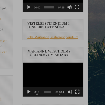
00:00
07:55
0 juli,
d
VISTELSESTIPENDIUM I
JONSERED ATT SÖKA
026
Villa Martinson, vistelsestipendium
er om
026
s den
MARIANNE WESTHOLMS
FÖREDRAG OM ANIARA!
Videospelare
00:0
01:00:4
0
4
k