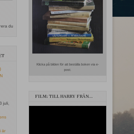
rera du
ET
Klicka på bilden för att beställa boken via e-
)
post.
EN
FILM: TILL HARRY FRÅN…
3 juli,
Videospelare
ens
i är