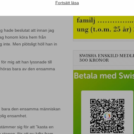
Fortsätt läsa
g hade beslutat att innan jag
 jag honom köra hem från
inte. Men plötsligt höll han in
SWISHA ENSKILD MEDL
300 KRONOR
för mig att han lyssnade till
kan höras bara av den ensamma
som bara den ensamma människan
plig ensamhet.
tämmer sig för att ”kasta en
 stenen, för att nu lyfta fram