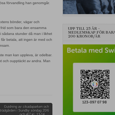
lösa förvandling han genomgår.
 textens bönder, vägar och
en frid som bara den ensamma
UPP TILL 25 ÅR –
MEDLEMSKAP FÖR BAR
i sådana stunder då man i likhet
200 KRONOR/ÅR
får betala, att ingen är med och
 ensam.
aste man kan uppleva, är odelbar.
ant och oupptäckt av andra. Man
Guidning av cikadaparken och
lsträdgården i Sundby söndag 20/6
och 4/7 kl. 13-14 →