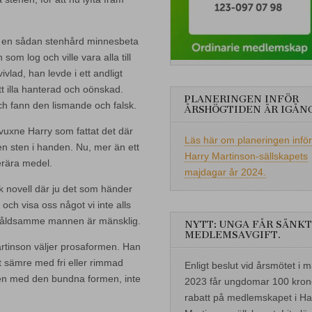
v en sådan stenhård minnesbeta
 som log och ville vara alla till
vlad, han levde i ett andligt
t illa hanterad och oönskad.
PLANERINGEN INFÖR
ch fann den lismande och falsk.
ÅRSHÖGTIDEN ÄR IGÅN
vuxne Harry som fattat det där
Läs här om planeringen inför
n sten i handen. Nu, mer än ett
Harry Martinson-sällskapets
erära medel.
majdagar år 2024.
sk novell där ju det som händer
 och visa oss något vi inte alls
en våldsamme mannen är mänsklig.
NYTT: UNGA FÅR SÄNKT
MEDLEMSAVGIFT.
artinson väljer prosaformen. Han
t sämre med fri eller rimmad
Enligt beslut vid årsmötet i m
xten med den bundna formen, inte
2023 får ungdomar 100 kron
rabatt på medlemskapet i Ha