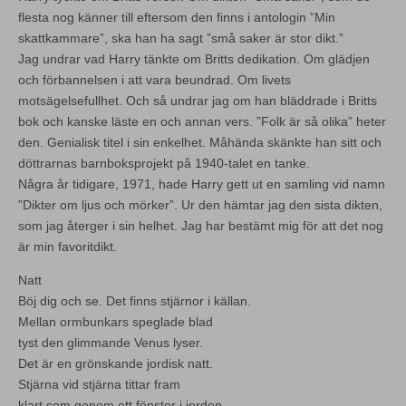
flesta nog känner till eftersom den finns i antologin ”Min
skattkammare”, ska han ha sagt ”små saker är stor dikt.”
Jag undrar vad Harry tänkte om Britts dedikation. Om glädjen
och förbannelsen i att vara beundrad. Om livets
motsägelsefullhet. Och så undrar jag om han bläddrade i Britts
bok och kanske läste en och annan vers. ”Folk är så olika” heter
den. Genialisk titel i sin enkelhet. Måhända skänkte han sitt och
döttrarnas barnboksprojekt på 1940-talet en tanke.
Några år tidigare, 1971, hade Harry gett ut en samling vid namn
”Dikter om ljus och mörker”. Ur den hämtar jag den sista dikten,
som jag återger i sin helhet. Jag har bestämt mig för att det nog
är min favoritdikt.
Natt
Böj dig och se. Det finns stjärnor i källan.
Mellan ormbunkars speglade blad
tyst den glimmande Venus lyser.
Det är en grönskande jordisk natt.
Stjärna vid stjärna tittar fram
klart som genom ett fönster i jorden.