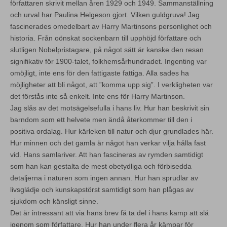
författaren skrivit mellan åren 1929 och 1949. Sammanställning
och urval har Paulina Helgeson gjort. Vilken guldgruva! Jag
fascinerades omedelbart av Harry Martinsons personlighet och
historia. Från oönskat sockenbarn till upphöjd författare och
slutligen Nobelpristagare, på något sätt är kanske den resan
signifikativ för 1900-talet, folkhemsårhundradet. Ingenting var
omöjligt, inte ens för den fattigaste fattiga. Alla sades ha
möjligheter att bli något, att ”komma upp sig”. I verkligheten var
det förstås inte så enkelt. Inte ens för Harry Martinson.
Jag slås av det motsägelsefulla i hans liv. Hur han beskrivit sin
barndom som ett helvete men ändå återkommer till den i
positiva ordalag. Hur kärleken till natur och djur grundlades här.
Hur minnen och det gamla är något han verkar vilja hålla fast
vid. Hans samlariver. Att han fascineras av rymden samtidigt
som han kan gestalta de mest obetydliga och förbisedda
detaljerna i naturen som ingen annan. Hur han sprudlar av
livsglädje och kunskapstörst samtidigt som han plågas av
sjukdom och känsligt sinne.
Det är intressant att via hans brev få ta del i hans kamp att slå
igenom som författare. Hur han under flera år kämpar för