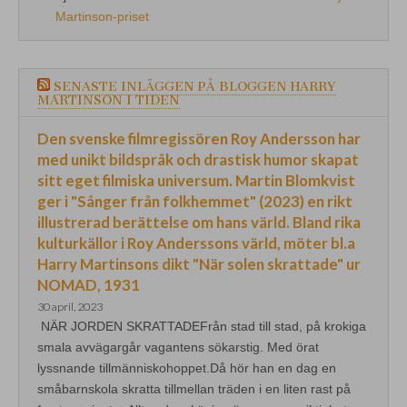
Martinson-priset
SENASTE INLÄGGEN PÅ BLOGGEN HARRY
MARTINSON I TIDEN
Den svenske filmregissören Roy Andersson har
med unikt bildspråk och drastisk humor skapat
sitt eget filmiska universum. Martin Blomkvist
ger i "Sånger från folkhemmet" (2023) en rikt
illustrerad berättelse om hans värld. Bland rika
kulturkällor i Roy Anderssons värld, möter bl.a
Harry Martinsons dikt "När solen skrattade" ur
NOMAD, 1931
30 april, 2023
NÄR JORDEN SKRATTADEFrån stad till stad, på krokiga
smala avvägargår vagantens sökarstig. Med örat
lyssnande tillmänniskohoppet.Då hör han en dag en
småbarnskola skratta tillmellan träden i en liten rast på