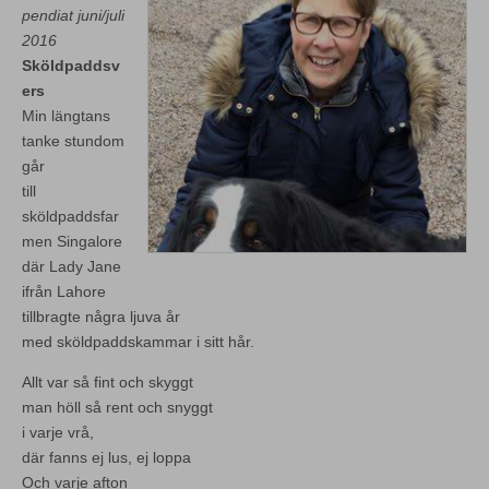
pendiat juni/juli
2016
Sköldpaddsv
ers
Min längtans
tanke stundom
går
till
sköldpaddsfar
men Singalore
där Lady Jane
ifrån Lahore
tillbragte några ljuva år
med sköldpaddskammar i sitt hår.
Allt var så fint och skyggt
man höll så rent och snyggt
i varje vrå,
där fanns ej lus, ej loppa
Och varje afton