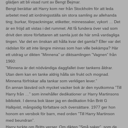
glädjen att bli visad runt av Bengt Bejmar.
Bengt berättar att Harry kom ner från Stockholm för att leda
arbetet med att iordningsställa sin stora samling av allehanda
ting; burkar, förpackningar, etiketter, minnessaker, vykort … Det
är en fröjd att vistas i det rummet. Att få fundera över vad som
drivit den store författaren att samla just de här små vardagliga
tingen. Var det en önskan att hålla kvar det gamla? Eller var det
rädslan för att inte längre minnas som han ville bekämpa? Här
ett utdrag ur dikten ”Minnena” ur diktsamlingen ”Vagnen” från
1960:
”Minnena är det nödvändiga daggfallet över tankens åldrar.
Utan dem kan en tanke aldrig hålla sin frukt och mognad.
Minnena förfriskar alla tankar som verkligen lever.”
En annan läsvärd och mycket vacker bok är den nyutkomna ”Till
Harry från …” som innehåller dedikationer ur Harry Martinsons
bibliotek. I denna bok läser jag en dedikation från Britt G
Hallqvist, mångsidig författare och översättare. 1977 ger hon
honom en versbok för barn, med orden ”Till Harry Martinson
med beundran”.
Harry tyckte om Britts verser. Om dikten ”Små saker”, som de