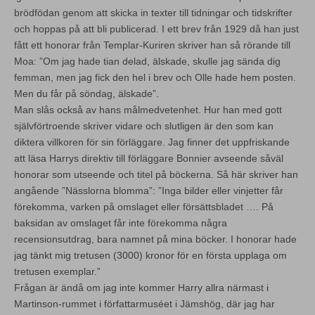
brödfödan genom att skicka in texter till tidningar och tidskrifter
och hoppas på att bli publicerad. I ett brev från 1929 då han just
fått ett honorar från Templar-Kuriren skriver han så rörande till
Moa: ”Om jag hade tian delad, älskade, skulle jag sända dig
femman, men jag fick den hel i brev och Olle hade hem posten.
Men du får på söndag, älskade”.
Man slås också av hans målmedvetenhet. Hur han med gott
självförtroende skriver vidare och slutligen är den som kan
diktera villkoren för sin förläggare. Jag finner det uppfriskande
att läsa Harrys direktiv till förläggare Bonnier avseende såväl
honorar som utseende och titel på böckerna. Så här skriver han
angående ”Nässlorna blomma”: ”Inga bilder eller vinjetter får
förekomma, varken på omslaget eller försättsbladet …. På
baksidan av omslaget får inte förekomma några
recensionsutdrag, bara namnet på mina böcker. I honorar hade
jag tänkt mig tretusen (3000) kronor för en första upplaga om
tretusen exemplar.”
Frågan är ändå om jag inte kommer Harry allra närmast i
Martinson-rummet i författarmuséet i Jämshög, där jag har