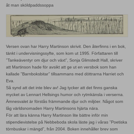
åt man sköldpaddssoppa
Versen ovan har Harry Martinson skrivit. Den återfinns i en bok,
tänkt i undervisningssyfte, som kom ut 1995. Författaren till
”Tankeäventyr om djur och växt”, Sonja Glimstedt Hall, skriver
att Martinson hade för avsikt att ge ut en versbok som han
kallade ”Barnboksbitar” tillsammans med döttrarna Harriet och
Eva.
Så synd att det inte blev av! Jag tycker att det finns ganska
mycket av Lennart Hellsings humor och rytmkänsla i verserna.
Ämnesvalet är förstås främmande djur och miljöer. Något som
låg världsnomaden Harry Martinsons hjärta nära.
För att lära känna Harry Martinson lite bättre inför min
stipendievistelse på Nebbeboda skola läste jag i våras ”Poetiska
törnbuskar i mängd”, från 2004. Boken innehåller brev som