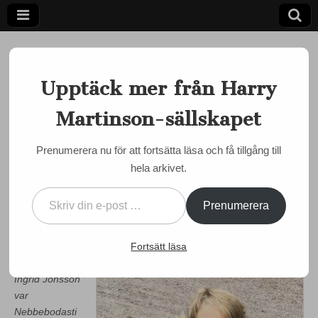
Upptäck mer från Harry
Martinson-sällskapet
Ett författarskap som fångar daggdroppen och speglar
kosmos
Harry
Prenumerera nu för att fortsätta läsa och få tillgång till
MÅNADENS MARTINSON
hela arkivet.
Martinson-
Månadens Martinson –
Skriv din e-post …
oktober 2016 av Ingrid
sällskapet
Prenumerera
Jönsson
Fortsätt läsa
by
admin
•
3 oktober, 2016
•
0 Comments
Ingrid Jönsson
var
Nebbebodasti