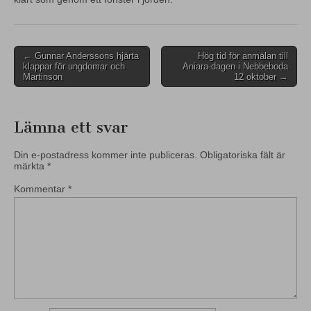
Post
← Gunnar Anderssons hjärta
Hög tid för anmälan till
klappar för ungdomar och
Aniara-dagen i Nebbeboda
navigation
Martinson
12 oktober →
Lämna ett svar
Din e-postadress kommer inte publiceras.
Obligatoriska fält är
märkta
*
Kommentar
*