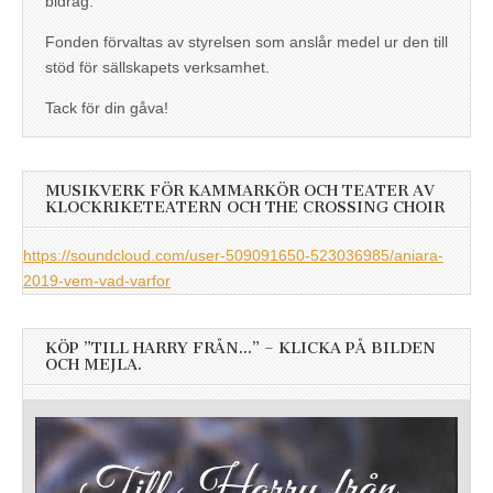
bidrag.
Fonden förvaltas av styrelsen som anslår medel ur den till
stöd för sällskapets verksamhet.
Tack för din gåva!
MUSIKVERK FÖR KAMMARKÖR OCH TEATER AV
KLOCKRIKETEATERN OCH THE CROSSING CHOIR
https://soundcloud.com/user-509091650-523036985/aniara-
2019-vem-vad-varfor
KÖP ”TILL HARRY FRÅN…” – KLICKA PÅ BILDEN
OCH MEJLA.