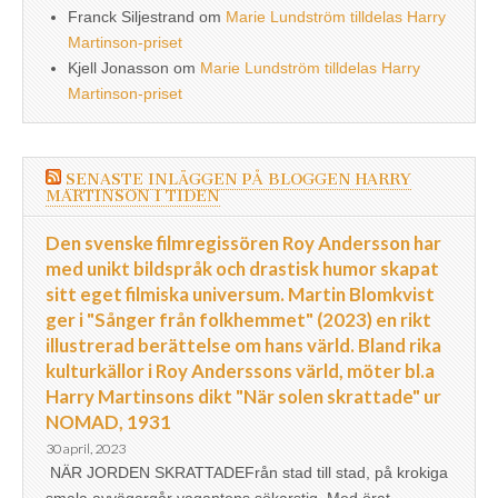
Franck Siljestrand
om
Marie Lundström tilldelas Harry
Martinson-priset
Kjell Jonasson
om
Marie Lundström tilldelas Harry
Martinson-priset
SENASTE INLÄGGEN PÅ BLOGGEN HARRY
MARTINSON I TIDEN
Den svenske filmregissören Roy Andersson har
med unikt bildspråk och drastisk humor skapat
sitt eget filmiska universum. Martin Blomkvist
ger i "Sånger från folkhemmet" (2023) en rikt
illustrerad berättelse om hans värld. Bland rika
kulturkällor i Roy Anderssons värld, möter bl.a
Harry Martinsons dikt "När solen skrattade" ur
NOMAD, 1931
30 april, 2023
NÄR JORDEN SKRATTADEFrån stad till stad, på krokiga
smala avvägargår vagantens sökarstig. Med örat