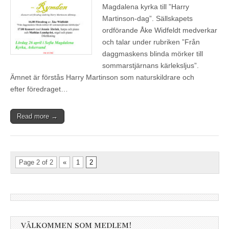
Magdalena kyrka till ”Harry
Martinson-dag”. Sällskapets
ordförande Åke Widfeldt medverkar
och talar under rubriken ”Från
daggmaskens blinda mörker till
sommarstjärnans kärleksljus”.
Ämnet är förstås Harry Martinson som naturskildrare och
efter föredraget…
Read more →
Page 2 of 2
«
1
2
VÄLKOMMEN SOM MEDLEM!