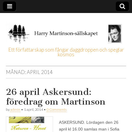
Ett författarskap som fångar daggdroppen och speglar
kosmos
Harry
Martinson-
MÅNAD:
APRIL 2014
sällskapet
26 april Askersund:
föredrag om Martinson
by
admin
•
1 april, 2014
•
0 Comments
ASKERSUND. Lördagen den 26
april kl 16.00 samlas man i Sofia