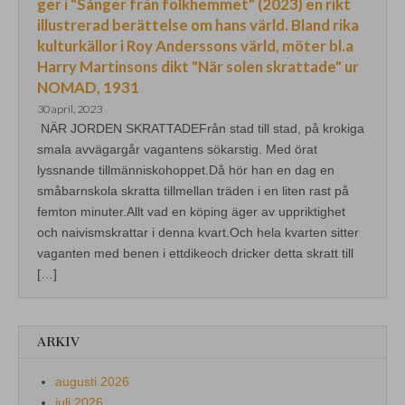
ger i "Sånger från folkhemmet" (2023) en rikt
illustrerad berättelse om hans värld. Bland rika
kulturkällor i Roy Anderssons värld, möter bl.a
Harry Martinsons dikt "När solen skrattade" ur
NOMAD, 1931
30 april, 2023
NÄR JORDEN SKRATTADEFrån stad till stad, på krokiga
smala avvägargår vagantens sökarstig. Med örat
lyssnande tillmänniskohoppet.Då hör han en dag en
småbarnskola skratta tillmellan träden i en liten rast på
femton minuter.Allt vad en köping äger av uppriktighet
och naivismskrattar i denna kvart.Och hela kvarten sitter
vaganten med benen i ettdikeoch dricker detta skratt till
[…]
ARKIV
augusti 2026
juli 2026