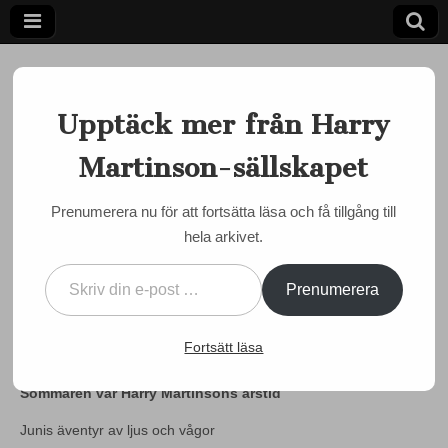
Upptäck mer från Harry
Martinson-sällskapet
Ett författarskap som fångar daggdroppen och speglar
kosmos
Harry
Prenumerera nu för att fortsätta läsa och få tillgång till
MÅNADENS MARTINSON
hela arkivet.
Martinson-
Månadens Martinson juli
Skriv din e-post …
2020 #2 – av Göran
sällskapet
Prenumerera
Bäckstrand
Fortsätt läsa
by
Semir Susic
•
8 juli, 2020
•
0 Comments
Sommaren var Harry Martinsons årstid
Junis äventyr av ljus och vågor