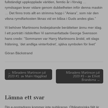
fullständigt uppkopplade världen, femtio år i förväg …
rymdsagan lever vidare genom dubbelheten inför denna maskin
… Det finns trots allt en strimma hopp i ”Aniara”, som när den
vilsna rymdfarkosten liknas vid en blåsa i Guds andes glas.”
Vi behöver Martinsons livsbejakande berättelser ännu mer idag.
I ett porträtt i tidskriften Vi sammanfattade George Svensson
hans credo: ”Sommaren var Harry Martinsons årstid, ett slags
frälsning, ’det andliga vinterfodret’, själva symbolen för livet”
Göran Bäckstrand
Post
← Månadens Martinson juli
Månadens Martinson juli
2020 #1: av Malin Häggblad
2020 #3 – av Elliott
navigation
Brandsma →
Lämna ett svar
Din e-postadress kommer inte publiceras.
Obligatoriska fält är