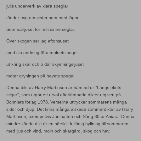
julis underverk av klara speglar
tänder mig om vinter som med lågor.
Sommarljuset för mitt sinne seglar.
Över skogen ser jag aftonsuset
med sin andning föra molnets segel
ut kring skär och ö där skymningsljuset
möter gryningen på havets spegel.
Denna dikt av Harry Martinson är hämtad ur ”Längs ekots
stigar”, som utgör ett urval efterlämnade dikter utgiven på
Bonniers förlag 1978. Verserna uttrycker sommarens många
sidor och djup. Det finns många älskade sommardikter av Harry
Martinson, exempelvis Juninatten och Sång 80 ur Aniara. Denna
mindre kända dikt är en särskilt fullödig hyllning till sommaren
med ljus och vind, moln och skärgård, skog och hav.