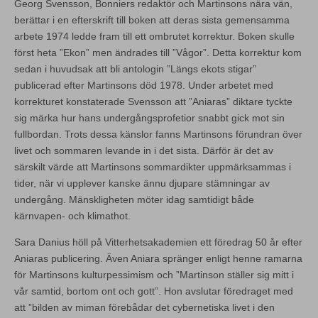
Georg Svensson, Bonniers redaktör och Martinsons nära vän,
berättar i en efterskrift till boken att deras sista gemensamma
arbete 1974 ledde fram till ett ombrutet korrektur. Boken skulle
först heta ”Ekon” men ändrades till ”Vågor”. Detta korrektur kom
sedan i huvudsak att bli antologin ”Längs ekots stigar”
publicerad efter Martinsons död 1978. Under arbetet med
korrekturet konstaterade Svensson att ”Aniaras” diktare tyckte
sig märka hur hans undergångsprofetior snabbt gick mot sin
fullbordan. Trots dessa känslor fanns Martinsons förundran över
livet och sommaren levande in i det sista. Därför är det av
särskilt värde att Martinsons sommardikter uppmärksammas i
tider, när vi upplever kanske ännu djupare stämningar av
undergång. Mänskligheten möter idag samtidigt både
kärnvapen- och klimathot.
Sara Danius höll på Vitterhetsakademien ett föredrag 50 år efter
Aniaras publicering. Även Aniara spränger enligt henne ramarna
för Martinsons kulturpessimism och ”Martinson ställer sig mitt i
vår samtid, bortom ont och gott”. Hon avslutar föredraget med
att ”bilden av miman förebådar det cybernetiska livet i den