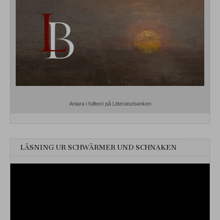
Aniara i fulltext på Litteraturbanken
LÄSNING UR SCHWÄRMER UND SCHNAKEN
Videospelare