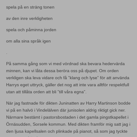
spela på en sträng tonen
av den inre verkligheten
spela och påminna jorden
om alla sina språk igen
.
På samma gång som vi med vördnad ska bevara hedervärda
minnen, kan vi låta dessa beröra oss på djupet. Om orden
verkligen ska leva vidare och få ”klang och lyse” för att använda
Harrys eget uttryck, gäller det nog att inte vara alltför respektfull
utan att tillåta orden att bli ”till våra egna”.
När jag fastnade för dikten Juninatten av Harry Martinson bodde
vi på en halvö i Vindelälven där junisolen aldrig riktigt gick ner.
Närmare bestämt i pastorsbostaden i det gamla pingstkapellet i
Örnäsudden, Sorsele kommun. Med dikten framför mig satt jag i
den ljusa kapellsalen och plinkade på pianot, så som jag tyckte