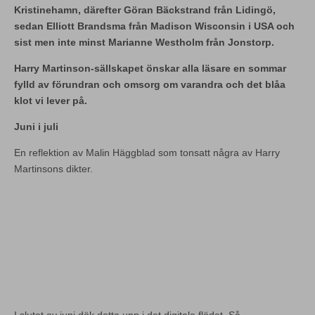
Kristinehamn, därefter Göran Bäckstrand från Lidingö,
sedan Elliott Brandsma från Madison Wisconsin i USA och
sist men inte minst Marianne Westholm från Jonstorp.
Harry Martinson-sällskapet önskar alla läsare en sommar
fylld av förundran och omsorg om varandra och det blåa
klot vi lever på.
Juni i juli
En reflektion av Malin Häggblad som tonsatt några av Harry
Martinsons dikter.
I slutet av juni dök detta upp i det digitala flödet. Så