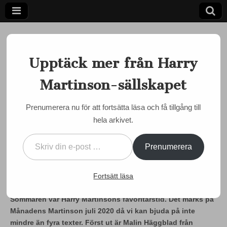
Upptäck mer från Harry
Martinson-sällskapet
Ett författarskap som fångar daggdroppen och speglar
kosmos
Harry
Prenumerera nu för att fortsätta läsa och få tillgång till
MARTINSON JUST NU
hela arkivet.
Martinson-
Månadens Martinson juli
Skriv din e-post …
2020 #1: av Malin
sällskapet
Prenumerera
Häggblad
Fortsätt läsa
by
Semir Susic
•
1 juli, 2020
•
5 Comments
Sommaren var Harry Martinsons favoritårstid. Det märks på
Månadens Martinson juli 2020 då vi kan bjuda på inte
mindre än fyra texter. Först ut är Malin Häggblad från