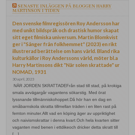
SENASTE INLÄGGEN PÅ BLOGGEN HARRY
MARTINSON I TIDEN
Den svenske filmregissören Roy Andersson har
med unikt bildspråk och drastisk humor skapat
sitt eget filmiska universum. Martin Blomkvist
ger i "Sånger från folkhemmet" (2023) en rikt
illustrerad berättelse om hans värld. Bland rika
kulturkällor i Roy Anderssons värld, möter bl.a
Harry Martinsons dikt "När solen skrattade" ur
NOMAD, 1931
30 april, 2023
NÄR JORDEN SKRATTADEFrån stad till stad, på krokiga
smala avvägargår vagantens sökarstig. Med örat
lyssnande tillmänniskohoppet.Då hör han en dag en
småbarnskola skratta tillmellan träden i en liten rast på
femton minuter.Allt vad en köping äger av uppriktighet
och naivismskrattar i denna kvart.Och hela kvarten sitter
vaganten med benen i ettdikeoch dricker detta skratt till
[…]