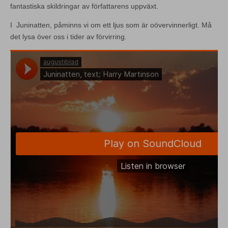
fantastiska skildringar av författarens uppväxt.
I Juninatten, påminns vi om ett ljus som är oövervinnerligt. Må
det lysa över oss i tider av förvirring.