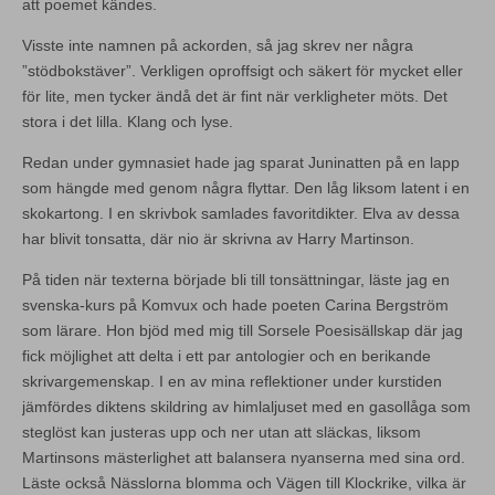
att poemet kändes.
Visste inte namnen på ackorden, så jag skrev ner några
”stödbokstäver”. Verkligen oproffsigt och säkert för mycket eller
för lite, men tycker ändå det är fint när verkligheter möts. Det
stora i det lilla. Klang och lyse.
Redan under gymnasiet hade jag sparat Juninatten på en lapp
som hängde med genom några flyttar. Den låg liksom latent i en
skokartong. I en skrivbok samlades favoritdikter. Elva av dessa
har blivit tonsatta, där nio är skrivna av Harry Martinson.
På tiden när texterna började bli till tonsättningar, läste jag en
svenska-kurs på Komvux och hade poeten Carina Bergström
som lärare. Hon bjöd med mig till Sorsele Poesisällskap där jag
fick möjlighet att delta i ett par antologier och en berikande
skrivargemenskap. I en av mina reflektioner under kurstiden
jämfördes diktens skildring av himlaljuset med en gasollåga som
steglöst kan justeras upp och ner utan att släckas, liksom
Martinsons mästerlighet att balansera nyanserna med sina ord.
Läste också Nässlorna blomma och Vägen till Klockrike, vilka är