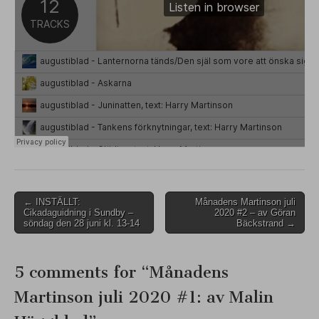
Post
← INSTÄLLT:
Månadens Martinson juli
Cikadaguidning i Sundby –
2020 #2 – av Göran
navigation
söndag den 28 juni kl. 13-14
Bäckstrand →
5 comments for “
Månadens
Martinson juli 2020 #1: av Malin