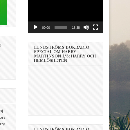
00:00
18:38
G
LUNDSTRÖMS BOKRADIO
SPECIAL OM HARRY
MARTINSON 1/3: HARRY OCH
HEMLÖSHETEN
aj
ors
rry
LUNDSTRÖMS BOKRADIO