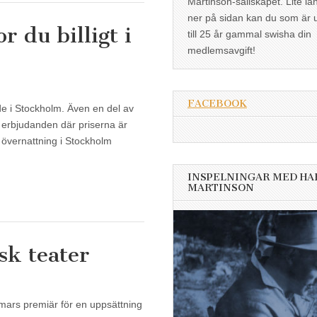
Martinson-sällskapet. Lite lä
ner på sidan kan du som är 
 du billigt i
till 25 år gammal swisha din
medlemsavgift!
FACEBOOK
nde i Stockholm. Även en del av
 erbjudanden där priserna är
 övernattning i Stockholm
INSPELNINGAR MED HA
MARTINSON
sk teater
 mars premiär för en uppsättning