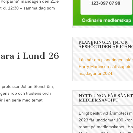
”Korparna” måndagen den 21:e
et kl. 12:30 – samma dag som
PLANERINGEN INFÖR
ÅRSHÖGTIDEN ÄR IGÅN
ara i Lund 26
Läs här om planeringen inför
Harry Martinson-sällskapets
majdagar år 2024.
er professor Johan Stenström,
gens rop och tröstens ord i
NYTT: UNGA FÅR SÄNKT
MEDLEMSAVGIFT.
år i en serie med temat
Enligt beslut vid årsmötet i m
2023 får ungdomar 100 kron
rabatt på medlemskapet i Ha