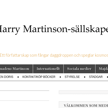
Ett författarskap som fångar daggdroppen och speglar kosmo
on-sällskapet
nadens Martinson
Internationellt
Sociala medier
Majd
EN DORIS
KONTAKT/KÖP BÖCKER
STYRELSE
STADGAR
VÄLKOMMEN SOM MED