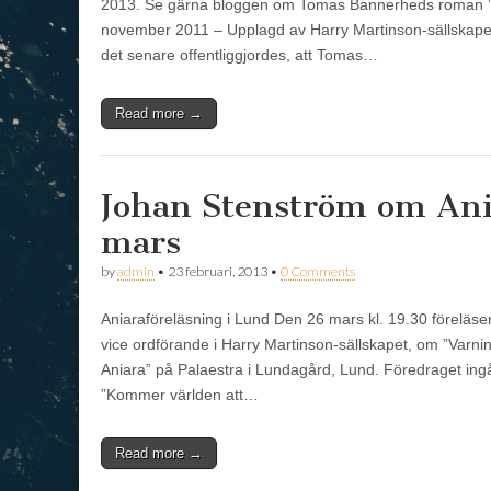
2013. Se gärna bloggen om Tomas Bannerheds roman 
november 2011 – Upplagd av Harry Martinson-sällskap
det senare offentliggjordes, att Tomas…
Read more →
Johan Stenström om Ani
mars
by
admin
•
23 februari, 2013
•
0 Comments
Aniaraföreläsning i Lund Den 26 mars kl. 19.30 föreläs
vice ordförande i Harry Martinson-sällskapet, om ”Varnin
Aniara” på Palaestra i Lundagård, Lund. Föredraget ing
”Kommer världen att…
Read more →