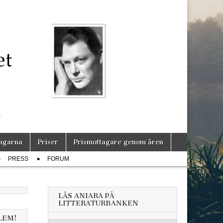
s
agarna
Priser
Prismottagare genom åren
PRESS
FORUM
LÄS ANIARA PÅ
LITTERATURBANKEN
LEM!