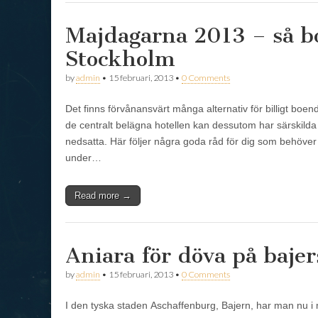
Majdagarna 2013 – så bor
Stockholm
by
admin
•
15 februari, 2013
•
0 Comments
Det finns förvånansvärt många alternativ för billigt boe
de centralt belägna hotellen kan dessutom har särskilda
nedsatta. Här följer några goda råd för dig som behöver
under…
Read more →
Aniara för döva på bajer
by
admin
•
15 februari, 2013
•
0 Comments
I den tyska staden Aschaffenburg, Bajern, har man nu i