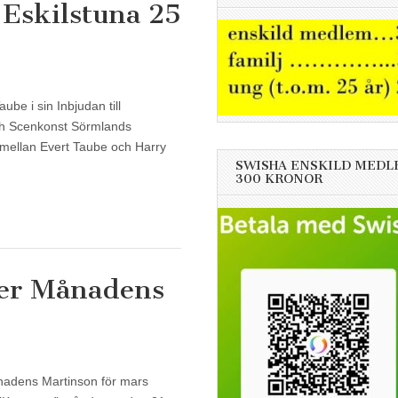
 Eskilstuna 25
ube i sin Inbjudan till
ch Scenkonst Sörmlands
e mellan Evert Taube och Harry
SWISHA ENSKILD MEDL
300 KRONOR
er Månadens
adens Martinson för mars