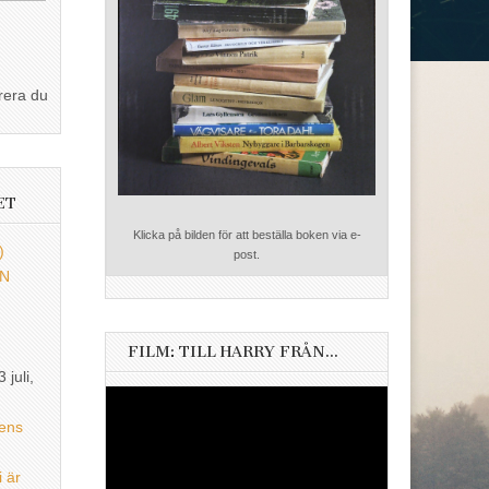
rera du
ET
Klicka på bilden för att beställa boken via e-
)
post.
EN
FILM: TILL HARRY FRÅN…
3 juli,
Videospelare
ens
i är