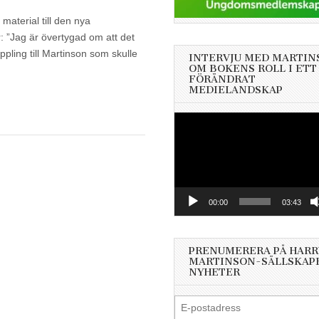
aterial till den nya
: ”Jag är övertygad om att det
pling till Martinson som skulle
INTERVJU MED MARTIN
OM BOKENS ROLL I ETT
FÖRÄNDRAT
MEDIELANDSKAP
Videospelare
00:00
03:43
PRENUMERERA PÅ HARR
MARTINSON-SÄLLSKAP
NYHETER
E-