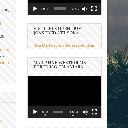
00:00
07:55
0 juli,
d
VISTELSESTIPENDIUM I
JONSERED ATT SÖKA
026
Villa Martinson, vistelsestipendium
er om
026
s den
MARIANNE WESTHOLMS
FÖREDRAG OM ANIARA!
Videospelare
00:0
01:00:4
0
4
k