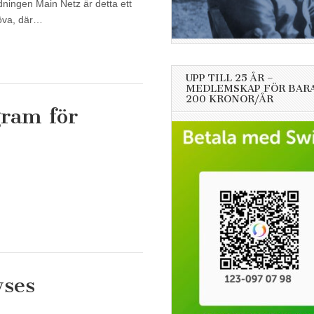
idningen Main Netz är detta ett
döva, där…
UPP TILL 25 ÅR –
MEDLEMSKAP FÖR BAR
200 KRONOR/ÅR
ram för
yses