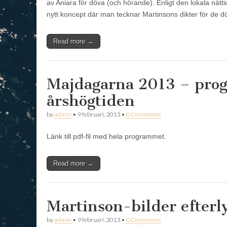
av Aniara för döva (och hörande). Enligt den lokala nätt
nytt koncept där man tecknar Martinsons dikter för de 
Read more →
Majdagarna 2013 – prog
årshögtiden
by
admin
•
9 februari, 2013
•
0 Comments
Länk till pdf-fil med hela programmet.
Read more →
Martinson-bilder efterl
by
admin
•
9 februari, 2013
•
0 Comments