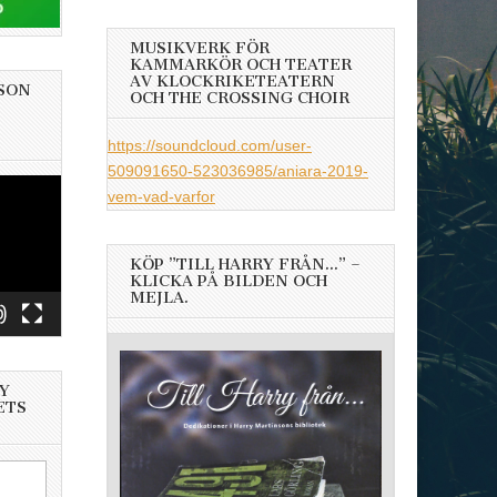
MUSIKVERK FÖR
KAMMARKÖR OCH TEATER
AV KLOCKRIKETEATERN
SON
OCH THE CROSSING CHOIR
https://soundcloud.com/user-
509091650-523036985/aniara-2019-
vem-vad-varfor
KÖP ”TILL HARRY FRÅN…” –
KLICKA PÅ BILDEN OCH
MEJLA.
Y
ETS