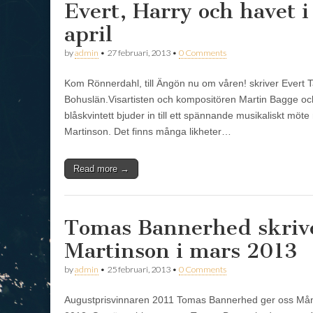
Evert, Harry och havet i
april
by
admin
•
27 februari, 2013
•
0 Comments
Kom Rönnerdahl, till Ängön nu om våren! skriver Evert Ta
Bohuslän.Visartisten och kompositören Martin Bagge o
blåskvintett bjuder in till ett spännande musikaliskt möt
Martinson. Det finns många likheter…
Read more →
Tomas Bannerhed skriv
Martinson i mars 2013
by
admin
•
25 februari, 2013
•
0 Comments
Augustprisvinnaren 2011 Tomas Bannerhed ger oss Mån