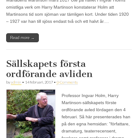
omistliga verk om Harry Martinson konstaterar Holm att
Martinsons tid som sjöman var tämligen kort. Under tiden 1920
– 1927 var han till sjöss endast två och ett halvt år.…
Read more →
Sällskapets första
ordförande avliden
by
admin
•
14 februari, 2017
•
0 Comments
Professor Ingvar Holm, Harry
Martinson-sällskapets förste
ordförande avled lördagen den 4
februari. Så här presenterades han
på den egna hemsidan: ”författare,
dramaturg, teaterrecensent,
forskare samt professor i drama