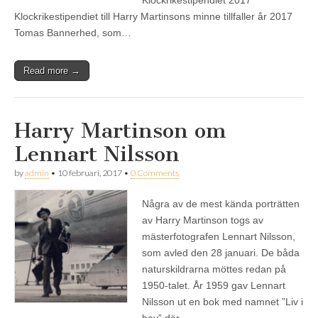
Klockrikestipendiet till Harry Martinsons minne tillfaller år 2017
Tomas Bannerhed, som…
Read more →
Harry Martinson om
Lennart Nilsson
by
admin
•
10 februari, 2017
•
0 Comments
Några av de mest kända porträtten
av Harry Martinson togs av
mästerfotografen Lennart Nilsson,
som avled den 28 januari. De båda
naturskildrarna möttes redan på
1950-talet. År 1959 gav Lennart
Nilsson ut en bok med namnet ”Liv i
hav” där…