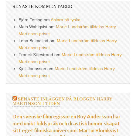
SENASTE KOMMENTARER
Björn Totting
om
Aniara på tyska
Mats Wahlqvist
om
Marie Lundström tilldelas Harry
Martinson-priset
Lena Bolmelind
om
Marie Lundström tilldelas Harry
Martinson-priset
Franck Siljestrand
om
Marie Lundström tilldelas Harry
Martinson-priset
Kjell Jonasson
om
Marie Lundström tilldelas Harry
Martinson-priset
SENASTE INLÄGGEN PÅ BLOGGEN HARRY
MARTINSON I TIDEN
Den svenske filmregissören Roy Andersson har
med unikt bildspråk och drastisk humor skapat
sitt eget filmiska universum. Martin Blomkvist