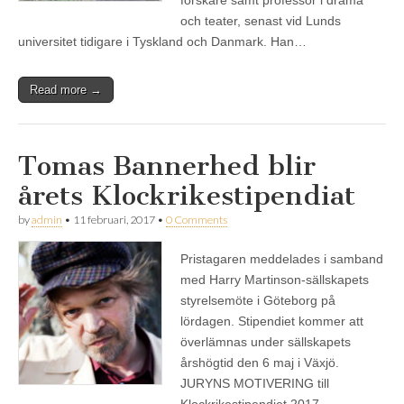
och teater, senast vid Lunds
universitet tidigare i Tyskland och Danmark. Han…
Read more →
Tomas Bannerhed blir
årets Klockrikestipendiat
by
admin
•
11 februari, 2017
•
0 Comments
Pristagaren meddelades i samband
med Harry Martinson-sällskapets
styrelsemöte i Göteborg på
lördagen. Stipendiet kommer att
överlämnas under sällskapets
årshögtid den 6 maj i Växjö.
JURYNS MOTIVERING till
Klockrikestipendiet 2017