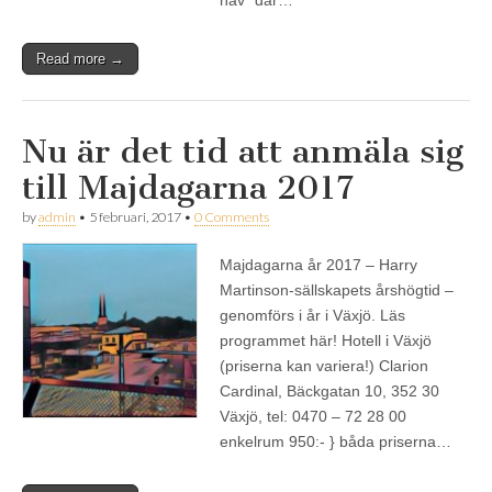
Read more →
Nu är det tid att anmäla sig
till Majdagarna 2017
by
admin
•
5 februari, 2017
•
0 Comments
Majdagarna år 2017 – Harry
Martinson-sällskapets årshögtid –
genomförs i år i Växjö. Läs
programmet här! Hotell i Växjö
(priserna kan variera!) Clarion
Cardinal, Bäckgatan 10, 352 30
Växjö, tel: 0470 – 72 28 00
enkelrum 950:- } båda priserna…