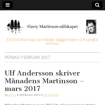
Ett författarskap som fångar daggdroppen och speglar
kosmos
Harry
Martinson-
MÅNAD:
FEBRUARI 2017
sällskapet
Ulf Andersson skriver
Månadens Martinson –
mars 2017
by
admin
•
28 februari, 2017
•
0 Comments
Månadens Martinson mars 2017 Ute på havet I Ingvar Holms