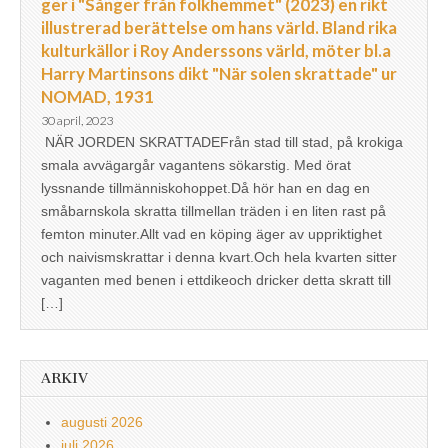
ger i "Sånger från folkhemmet" (2023) en rikt
illustrerad berättelse om hans värld. Bland rika
kulturkällor i Roy Anderssons värld, möter bl.a
Harry Martinsons dikt "När solen skrattade" ur
NOMAD, 1931
30 april, 2023
NÄR JORDEN SKRATTADEFrån stad till stad, på krokiga
smala avvägargår vagantens sökarstig. Med örat
lyssnande tillmänniskohoppet.Då hör han en dag en
småbarnskola skratta tillmellan träden i en liten rast på
femton minuter.Allt vad en köping äger av uppriktighet
och naivismskrattar i denna kvart.Och hela kvarten sitter
vaganten med benen i ettdikeoch dricker detta skratt till
[…]
ARKIV
augusti 2026
juli 2026