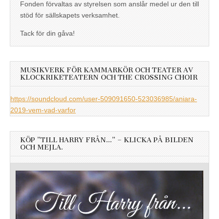
Fonden förvaltas av styrelsen som anslår medel ur den till
stöd för sällskapets verksamhet.
Tack för din gåva!
MUSIKVERK FÖR KAMMARKÖR OCH TEATER AV
KLOCKRIKETEATERN OCH THE CROSSING CHOIR
https://soundcloud.com/user-509091650-523036985/aniara-
2019-vem-vad-varfor
KÖP ”TILL HARRY FRÅN…” – KLICKA PÅ BILDEN
OCH MEJLA.