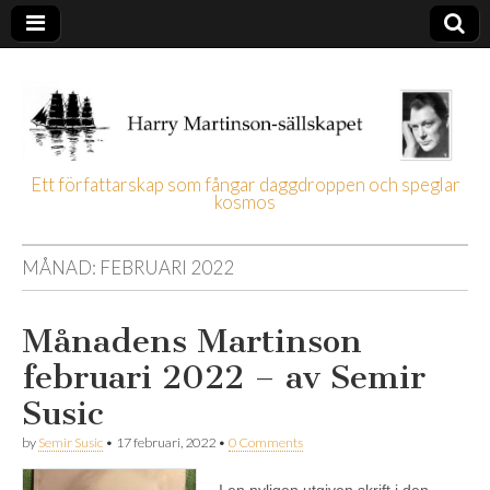
Ett författarskap som fångar daggdroppen och speglar
kosmos
Harry
Martinson-
MÅNAD:
FEBRUARI 2022
sällskapet
Månadens Martinson
februari 2022 – av Semir
Susic
by
Semir Susic
•
17 februari, 2022
•
0 Comments
I en nyligen utgiven skrift i den