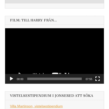
FILM: TILL HARRY FRÅN…
Videospelare
00:00
07:55
VISTELSESTIPENDIUM I JONSERED ATT SÖKA
Villa Martinson, vistelsestipendium