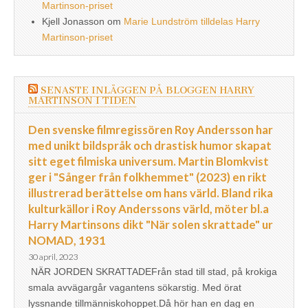
Martinson-priset
Kjell Jonasson
om
Marie Lundström tilldelas Harry
Martinson-priset
SENASTE INLÄGGEN PÅ BLOGGEN HARRY
MARTINSON I TIDEN
Den svenske filmregissören Roy Andersson har
med unikt bildspråk och drastisk humor skapat
sitt eget filmiska universum. Martin Blomkvist
ger i "Sånger från folkhemmet" (2023) en rikt
illustrerad berättelse om hans värld. Bland rika
kulturkällor i Roy Anderssons värld, möter bl.a
Harry Martinsons dikt "När solen skrattade" ur
NOMAD, 1931
30 april, 2023
NÄR JORDEN SKRATTADEFrån stad till stad, på krokiga
smala avvägargår vagantens sökarstig. Med örat
lyssnande tillmänniskohoppet.Då hör han en dag en