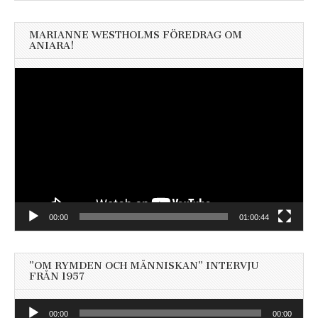
MARIANNE WESTHOLMS FÖREDRAG OM
ANIARA!
Videospelare
00:00
01:00:44
”OM RYMDEN OCH MÄNNISKAN” INTERVJU
FRÅN 1957
Ljudspelare
00:00
00:00