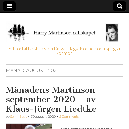
Ett författarskap som fångar daggdroppen och speglar
kosmos
Harry
Martinson-
MÅNAD:
AUGUSTI 2020
sällskapet
Månadens Martinson
september 2020 – av
Klaus-Jürgen Liedtke
by
Semir Susic
•
30 augusti, 2020
•
2 Comments
Denna sommar hittar jag i min