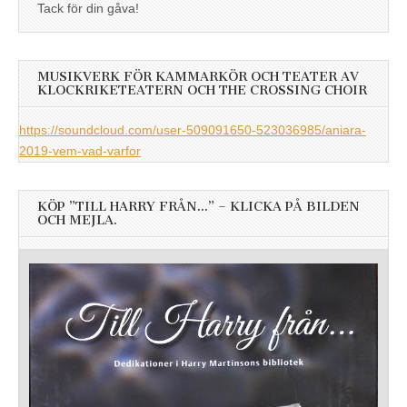
Tack för din gåva!
MUSIKVERK FÖR KAMMARKÖR OCH TEATER AV
KLOCKRIKETEATERN OCH THE CROSSING CHOIR
https://soundcloud.com/user-509091650-523036985/aniara-
2019-vem-vad-varfor
KÖP ”TILL HARRY FRÅN…” – KLICKA PÅ BILDEN
OCH MEJLA.