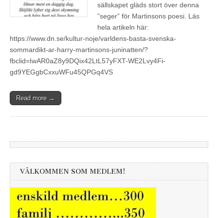
sällskapet gläds stort över denna
”seger” för Martinsons poesi. Läs
hela artikeln här:
https://www.dn.se/kultur-noje/varldens-basta-svenska-
sommardikt-ar-harry-martinsons-juninatten/?
fbclid=IwAR0aZ8y9DQix42LtL57yFXT-WE2Lvy4Fi-
gd9YEGgbCxxuWFu45QPGq4VS
Read more →
VÄLKOMMEN SOM MEDLEM!