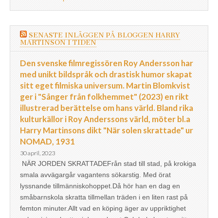
SENASTE INLÄGGEN PÅ BLOGGEN HARRY
MARTINSON I TIDEN
Den svenske filmregissören Roy Andersson har
med unikt bildspråk och drastisk humor skapat
sitt eget filmiska universum. Martin Blomkvist
ger i "Sånger från folkhemmet" (2023) en rikt
illustrerad berättelse om hans värld. Bland rika
kulturkällor i Roy Anderssons värld, möter bl.a
Harry Martinsons dikt "När solen skrattade" ur
NOMAD, 1931
30 april, 2023
NÄR JORDEN SKRATTADEFrån stad till stad, på krokiga
smala avvägargår vagantens sökarstig. Med örat
lyssnande tillmänniskohoppet.Då hör han en dag en
småbarnskola skratta tillmellan träden i en liten rast på
femton minuter.Allt vad en köping äger av uppriktighet