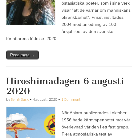
östasiatiska poeter, som i sina verk
visar ”att de värnar om människans
okränkbarhet”. Priset instiftades
2004 med anledning av 100-
årsjubileet av den svenske
författarens födelse. 2020…
Read more →
Hiroshimadagen 6 augusti
2020
by
Semir Susic
•
4 augusti, 2020
•
1 Comment
När Aniara publicerades i oktober
1956 hade kärnvapenhotet mot vår
överlevnad världen i ett fast grepp.
Flera atmosfäriska test av