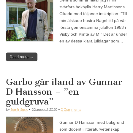
svärfars bokhylla Harry Martinsons
Cikada med följande inskription: ”Till
min älskade hustru Ragnhild på vår
första gemensamma julafton 1953 i
Visby och Klinte av M.” Det är under
en av dessa klara julidagar som…
Read more →
Garbo går iland av Gunnar
D Hansson – ”en
guldgruva”
by
Semir Susic
•
22 augusti, 2020
•
0 Comments
Gunnar D Hansson med bakgrund
som docent i litteraturvetenskap