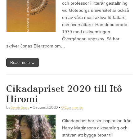
och professor i litterär gestaltning
vid Göteborgs universitet är också
en av våra mest aktiva författare
och översättare. Han debuterade
1979 med diktsamlingen
Övergångar, uppskov. Så här
skriver Jonas Ellerström om…
Read more →
Cikadapriset 2020 till Itô
Hiromi
by
Semir Susic
•
5 augusti, 2020
•
0 Comments
Cikadapriset har sin inspiration från
Harry Martinsons diktsamling och
strävan att bygga broar till