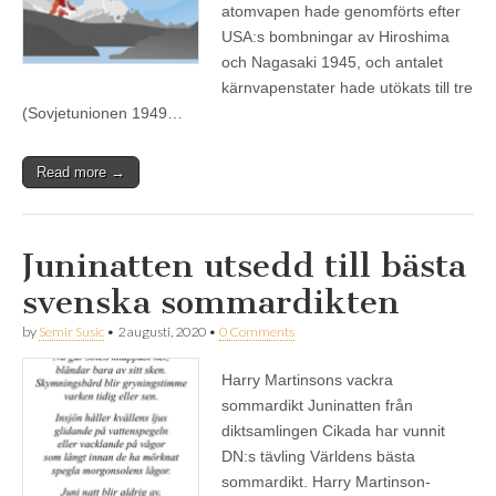
atomvapen hade genomförts efter
USA:s bombningar av Hiroshima
och Nagasaki 1945, och antalet
kärnvapenstater hade utökats till tre
(Sovjetunionen 1949…
Read more →
Juninatten utsedd till bästa
svenska sommardikten
by
Semir Susic
•
2 augusti, 2020
•
0 Comments
Harry Martinsons vackra
sommardikt Juninatten från
diktsamlingen Cikada har vunnit
DN:s tävling Världens bästa
sommardikt. Harry Martinson-