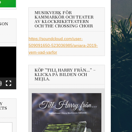
MUSIKVERK FÖR
KAMMARKÖR OCH TEATER
AV KLOCKRIKETEATERN
SON
OCH THE CROSSING CHOIR
https://soundcloud.com/user-
509091650-523036985/aniara-2019-
vem-vad-varfor
KÖP ”TILL HARRY FRÅN…” –
KLICKA PÅ BILDEN OCH
MEJLA.
Y
ETS