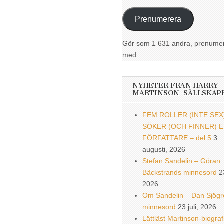
postadress
Prenumerera
Gör som 1 631 andra, prenume
med.
NYHETER FRÅN HARRY
MARTINSON-SÄLLSKAP
FEM ROLLER (INTE SEX
SÖKER (OCH FINNER) 
FÖRFATTARE – del 5
3
augusti, 2026
Stefan Sandelin – Göran
Bäckstrands minnesord
2
2026
Om Sandelin – Dan Sjögr
minnesord
23 juli, 2026
Lättläst Martinson-biograf