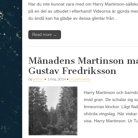
Har du inte kunnat vara med om Harry Martinson-sällska
på en del av utbudet i efterhand! Videorna är gjorda me
du ändå kan ha glädje av dessa glimtar från…
Read more →
Månadens Martinson ma
Gustav Fredriksson
by
admin
•
1 maj, 2014
•
0 Comments
Harry Martinson och barndo
invid gran. De schalar sig s
linneornas klockor. Lågt fl
ohörda vingslag. Här viskar
visa. Harry Martinson: Ur 