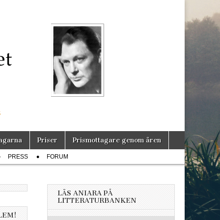
s
agarna
Priser
Prismottagare genom åren
PRESS
FORUM
LÄS ANIARA PÅ
LITTERATURBANKEN
LEM!