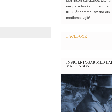
Martinson-sällskapet. Lite lä
ner på sidan kan du som är 
till 25 år gammal swisha din
medlemsavgift!
FACEBOOK
INSPELNINGAR MED HA
MARTINSON