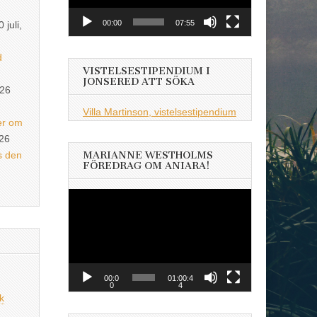
00:00
07:55
0 juli,
d
VISTELSESTIPENDIUM I
JONSERED ATT SÖKA
026
Villa Martinson, vistelsestipendium
er om
026
s den
MARIANNE WESTHOLMS
FÖREDRAG OM ANIARA!
Videospelare
00:0
01:00:4
0
4
k