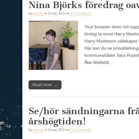
Nina Björks föredrag oa
by
admin
•
3 maj, 2014
•
2 Comments
Your browser does not suppo
lördag ta emot Harry Martin
Harry Martinson-sällskapet 
Här kan du se prisutdelning
kommunalrådet Sara Rudolf
Åke Widfeldt…
Read more →
Se/hör sändningarna fr
årshögtiden!
by
admin
•
3 maj, 2014
•
0 Comments