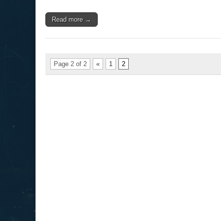
Read more →
Page 2 of 2
«
1
2