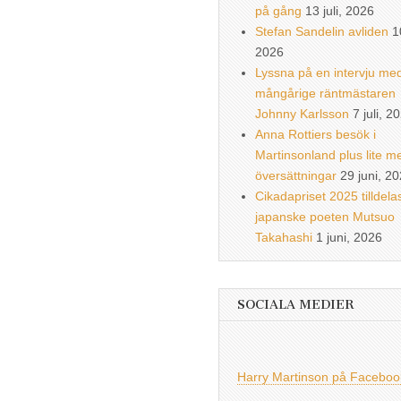
på gång
13 juli, 2026
Stefan Sandelin avliden
1
2026
Lyssna på en intervju me
mångårige räntmästaren
Johnny Karlsson
7 juli, 2
Anna Rottiers besök i
Martinsonland plus lite m
översättningar
29 juni, 2
Cikadapriset 2025 tilldela
japanske poeten Mutsuo
Takahashi
1 juni, 2026
SOCIALA MEDIER
Harry Martinson på Faceboo