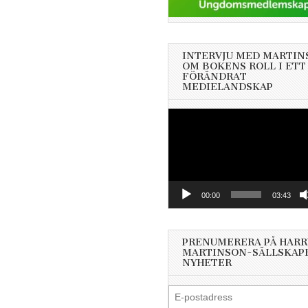
INTERVJU MED MARTIN
OM BOKENS ROLL I ETT
FÖRÄNDRAT
MEDIELANDSKAP
Videospelare
00:00
03:43
PRENUMERERA PÅ HARR
MARTINSON-SÄLLSKAP
NYHETER
E-