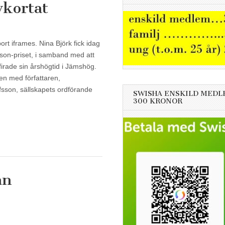
vkortat
rt iframes. Nina Björk fick idag
son-priset, i samband med att
firade sin årshögtid i Jämshög.
en med författaren,
sson, sällskapets ordförande
SWISHA ENSKILD MEDL
300 KRONOR
ån