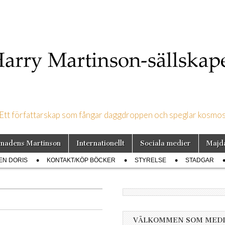
Ett författarskap som fångar daggdroppen och speglar kosmo
on-sällskapet
nadens Martinson
Internationellt
Sociala medier
Majd
EN DORIS
KONTAKT/KÖP BÖCKER
STYRELSE
STADGAR
VÄLKOMMEN SOM MED