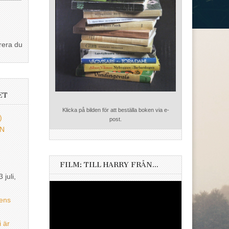
rera du
ET
Klicka på bilden för att beställa boken via e-
)
post.
EN
FILM: TILL HARRY FRÅN…
3 juli,
Videospelare
ens
i är