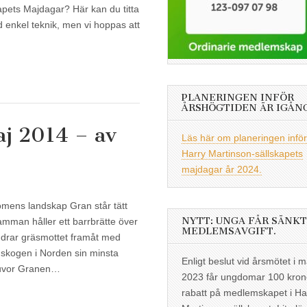
pets Majdagar? Här kan du titta
d enkel teknik, men vi hoppas att
PLANERINGEN INFÖR
ÅRSHÖGTIDEN ÄR IGÅN
j 2014 – av
Läs här om planeringen inför
Harry Martinson-sällskapets
majdagar år 2024.
mens landskap Gran står tätt
NYTT: UNGA FÅR SÄNKT
amman håller ett barrbrätte över
MEDLEMSAVGIFT.
addrar gräsmottet framåt med
 skogen i Norden sin minsta
Enligt beslut vid årsmötet i m
Tuvor Granen…
2023 får ungdomar 100 kron
rabatt på medlemskapet i Ha