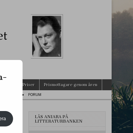
s
n-
agarna
Priser
Prismottagare genom åren
PRESS
FORUM
LÄS ANIARA PÅ
era
LITTERATURBANKEN
LEM!