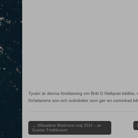
Tyvärr är denna föreläsning om Britt G Hallqvist bildlös,
författarens son och svärdotter som ger en osminkad bil
Post
← Månadens Martinson maj 2014 – av
Gustav Fredriksson
navigation