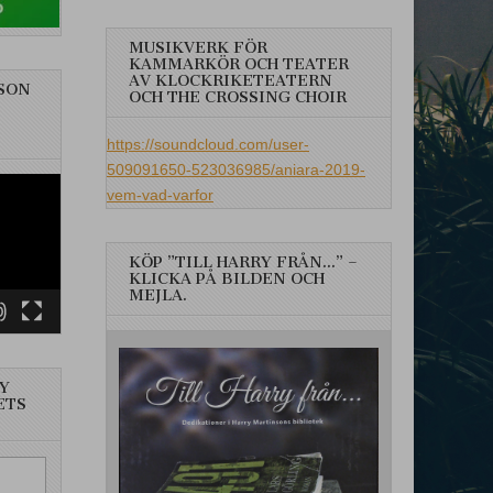
MUSIKVERK FÖR
KAMMARKÖR OCH TEATER
AV KLOCKRIKETEATERN
SON
OCH THE CROSSING CHOIR
https://soundcloud.com/user-
509091650-523036985/aniara-2019-
vem-vad-varfor
KÖP ”TILL HARRY FRÅN…” –
KLICKA PÅ BILDEN OCH
MEJLA.
Y
ETS