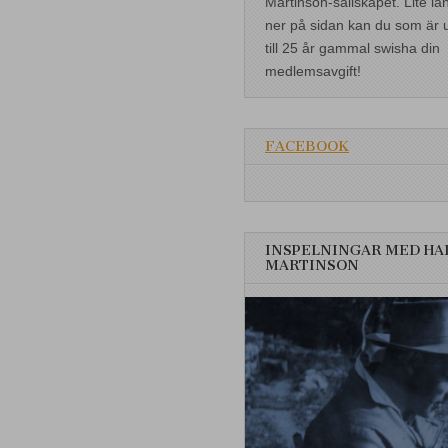
Martinson-sällskapet. Lite lä
ner på sidan kan du som är 
till 25 år gammal swisha din
medlemsavgift!
FACEBOOK
INSPELNINGAR MED HA
MARTINSON