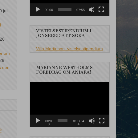
00:00
07:55
0 juli,
d
VISTELSESTIPENDIUM I
JONSERED ATT SÖKA
026
Villa Martinson, vistelsestipendium
er om
026
s den
MARIANNE WESTHOLMS
FÖREDRAG OM ANIARA!
Videospelare
00:0
01:00:4
0
4
k