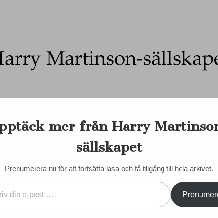
Ett författarskap som fångar daggdroppen och speglar kosmo
pptäck mer från Harry Martinso
on-sällskapet
nadens Martinson
Internationellt
Sociala medier
Majd
sällskapet
EN DORIS
KONTAKT/KÖP BÖCKER
STYRELSE
STADGAR
Prenumerera nu för att fortsätta läsa och få tillgång till hela arkivet.
IALA MEDIER
Prenumer
ån
VÄLKOMMEN SOM MED