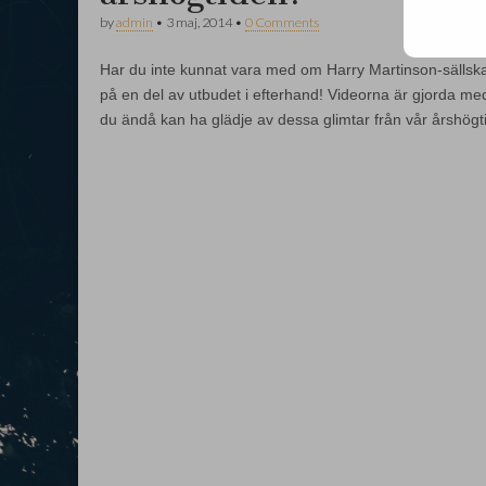
by
admin
•
3 maj, 2014
•
0 Comments
Har du inte kunnat vara med om Harry Martinson-sällska
på en del av utbudet i efterhand! Videorna är gjorda me
du ändå kan ha glädje av dessa glimtar från vår årshögt