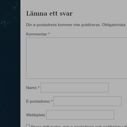
Lämna ett svar
Din e-postadress kommer inte publiceras.
Obligatoriska 
Kommentar
*
Namn
*
E-postadress
*
Webbplats
Spara mitt namn, min e-postadress och webbplats i d