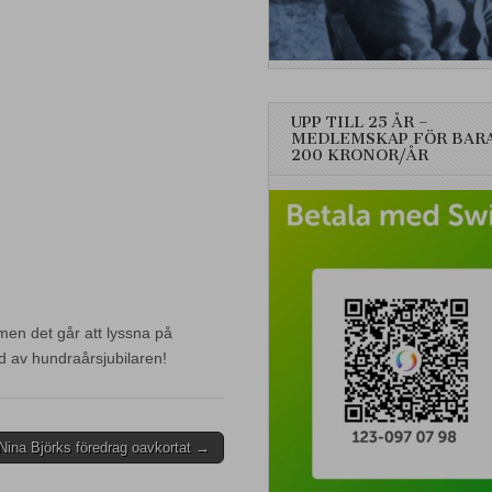
UPP TILL 25 ÅR –
MEDLEMSKAP FÖR BAR
200 KRONOR/ÅR
 men det går att lyssna på
d av hundraårsjubilaren!
Nina Björks föredrag oavkortat →