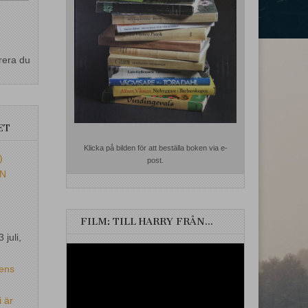
rera du
ET
Klicka på bilden för att beställa boken via e-
)
post.
EN
FILM: TILL HARRY FRÅN…
3 juli,
Videospelare
ens
i är