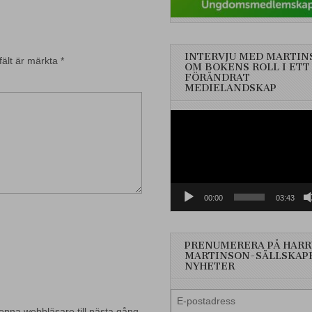
INTERVJU MED MARTIN
fält är märkta
*
OM BOKENS ROLL I ETT
FÖRÄNDRAT
MEDIELANDSKAP
Videospelare
00:00
03:43
PRENUMERERA PÅ HARR
MARTINSON-SÄLLSKAP
NYHETER
E-
enna webbläsare till nästa gång