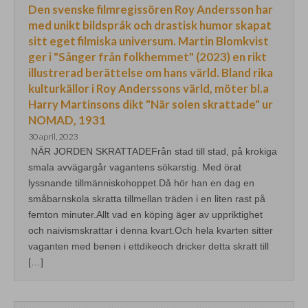
Den svenske filmregissören Roy Andersson har
med unikt bildspråk och drastisk humor skapat
sitt eget filmiska universum. Martin Blomkvist
ger i "Sånger från folkhemmet" (2023) en rikt
illustrerad berättelse om hans värld. Bland rika
kulturkällor i Roy Anderssons värld, möter bl.a
Harry Martinsons dikt "När solen skrattade" ur
NOMAD, 1931
30 april, 2023
NÄR JORDEN SKRATTADEFrån stad till stad, på krokiga
smala avvägargår vagantens sökarstig. Med örat
lyssnande tillmänniskohoppet.Då hör han en dag en
småbarnskola skratta tillmellan träden i en liten rast på
femton minuter.Allt vad en köping äger av uppriktighet
och naivismskrattar i denna kvart.Och hela kvarten sitter
vaganten med benen i ettdikeoch dricker detta skratt till
[…]