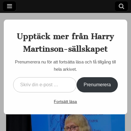
Upptäck mer från Harry
Martinson-sällskapet
Ett författarskap som fångar daggdroppen och speglar
kosmos
Harry
Prenumerera nu för att fortsätta läsa och få tillgång till
BOKMÄSSAN I GÖTEBORG
,
MARTINSON JUST NU
hela arkivet.
Martinson-
Irmeli Romo berättade om
Skriv din e-post …
Harry Martinsons
sällskapet
Prenumerera
miljöengagemang
Fortsätt läsa
by
admin
•
5 oktober, 2023
•
0 Comments