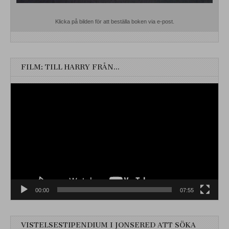
Klicka på bilden för att beställa boken via e-post.
FILM: TILL HARRY FRÅN…
Videospelare
00:00
07:55
VISTELSESTIPENDIUM I JONSERED ATT SÖKA