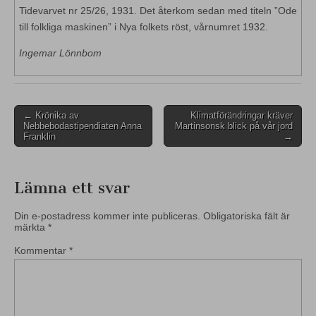
Tidevarvet nr 25/26, 1931. Det återkom sedan med titeln ”Ode
till folkliga maskinen” i Nya folkets röst, vårnumret 1932.
Ingemar Lönnbom
Post
← Krönika av
Klimatförändringar kräver
Nebbebodastipendiaten Anna
Martinsonsk blick på vår jord
navigation
Franklin
→
Lämna ett svar
Din e-postadress kommer inte publiceras.
Obligatoriska fält är
märkta
*
Kommentar
*