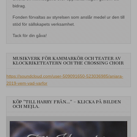
bidrag.
Fonden förvaltas av styrelsen som anslår medel ur den till
stöd för sällskapets verksamhet.
Tack för din gåva!
MUSIKVERK FÖR KAMMARKÖR OCH TEATER AV
KLOCKRIKETEATERN OCH THE CROSSING CHOIR
https://soundcloud.com/user-509091650-523036985/aniara-
2019-vem-vad-varfor
KÖP ”TILL HARRY FRÅN…” – KLICKA PÅ BILDEN
OCH MEJLA.