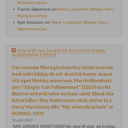
Martinson-priset
Franck Siljestrand
om
Marie Lundström tilldelas Harry
Martinson-priset
Kjell Jonasson
om
Marie Lundström tilldelas Harry
Martinson-priset
SENASTE INLÄGGEN PÅ BLOGGEN HARRY
MARTINSON I TIDEN
Den svenske filmregissören Roy Andersson har
med unikt bildspråk och drastisk humor skapat
sitt eget filmiska universum. Martin Blomkvist
ger i "Sånger från folkhemmet" (2023) en rikt
illustrerad berättelse om hans värld. Bland rika
kulturkällor i Roy Anderssons värld, möter bl.a
Harry Martinsons dikt "När solen skrattade" ur
NOMAD, 1931
30 april, 2023
NÄR JORDEN SKRATTADEFrån stad till stad, på krokiga