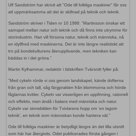
Ulf Sandström har skrivit att ”Ode till folkliga maskiner” får oss
att uppmärksamma att det är skillnad på teknik och teknik.
Sandström skriver i Tiden nr 10 1988: ”Martinsson önskar ett
samspel mellan natur och teknik och då finns inte utrymme för
storindustrin. Han vill försona natur, teknik och människa, nå
en idyllfred med maskinerna. Det är inte längre realistiskt att
tro på bondekulturens återupplivande, men tekniken kan
bäddas in i det gröna.”
Martin Kylhammar, redaktör i tidskriften Tvärsnitt fyller på:
”Med cykeln rörde vi oss genom landskapet, kände dofterna
från gran och tall, såg färgprakten från blommorna och hörde
fåglarnas kvitter. Cykeln var visserligen en uppfinning, rationell
och effektiv, men ändå i balans med människa och natur.
Cykeln var sinnebilden för Tvivlarens hopp om ’en lagom
teknik’, en teknik som människan kunde hantera väl.”
Ode till folkliga maskiner är betydligt längre än det lilla utsnitt
som här har återgivits. Odet publicerades första gången i