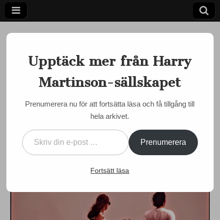
Upptäck mer från Harry
Martinson-sällskapet
Ett författarskap som fångar daggdroppen och speglar
kosmos
Harry
Prenumerera nu för att fortsätta läsa och få tillgång till
BOKMÄSSAN I GÖTEBORG
hela arkivet.
Martinson-
Månadens Martinson Da
Skriv din e-post …
Capo – från oktober 2008
sällskapet
Prenumerera
by
admin
•
30 september, 2018
•
0 Comments
Fortsätt läsa