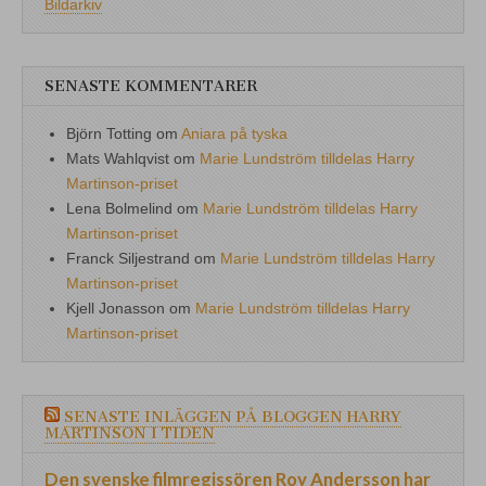
Bildarkiv
SENASTE KOMMENTARER
Björn Totting
om
Aniara på tyska
Mats Wahlqvist
om
Marie Lundström tilldelas Harry
Martinson-priset
Lena Bolmelind
om
Marie Lundström tilldelas Harry
Martinson-priset
Franck Siljestrand
om
Marie Lundström tilldelas Harry
Martinson-priset
Kjell Jonasson
om
Marie Lundström tilldelas Harry
Martinson-priset
SENASTE INLÄGGEN PÅ BLOGGEN HARRY
MARTINSON I TIDEN
Den svenske filmregissören Roy Andersson har