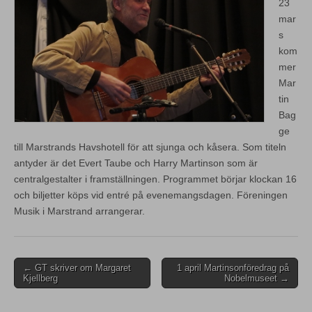
23
mar
s
kom
mer
Mar
tin
Bag
ge
till Marstrands Havshotell för att sjunga och kåsera. Som titeln
antyder är det Evert Taube och Harry Martinson som är
centralgestalter i framställningen. Programmet börjar klockan 16
och biljetter köps vid entré på evenemangsdagen. Föreningen
Musik i Marstrand arrangerar.
Post
← GT skriver om Margaret
1 april Martinsonföredrag på
Kjellberg
Nobelmuseet →
navigation