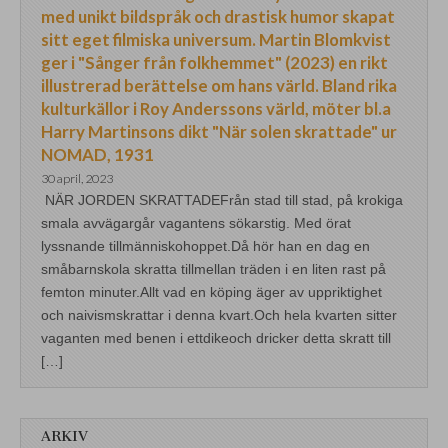
med unikt bildspråk och drastisk humor skapat
sitt eget filmiska universum. Martin Blomkvist
ger i "Sånger från folkhemmet" (2023) en rikt
illustrerad berättelse om hans värld. Bland rika
kulturkällor i Roy Anderssons värld, möter bl.a
Harry Martinsons dikt "När solen skrattade" ur
NOMAD, 1931
30 april, 2023
NÄR JORDEN SKRATTADEFrån stad till stad, på krokiga
smala avvägargår vagantens sökarstig. Med örat
lyssnande tillmänniskohoppet.Då hör han en dag en
småbarnskola skratta tillmellan träden i en liten rast på
femton minuter.Allt vad en köping äger av uppriktighet
och naivismskrattar i denna kvart.Och hela kvarten sitter
vaganten med benen i ettdikeoch dricker detta skratt till
[…]
ARKIV