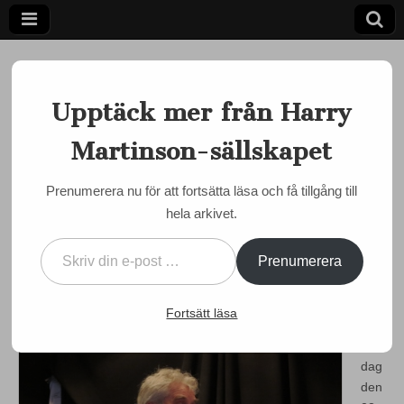
Upptäck mer från Harry
Martinson-sällskapet
Ett författarskap som fångar daggdroppen och speglar
kosmos
Harry
Prenumerera nu för att fortsätta läsa och få tillgång till
EVENEMANG
,
MUSIK
hela arkivet.
Martinson-
23 mars i Marstrand: Evert,
Skriv din e-post …
Harry och havet
sällskapet
Prenumerera
by
admin
•
19 mars, 2014
•
0 Comments
Fortsätt läsa
På
sön
dag
den