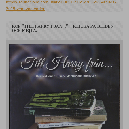
https://soundcloud.com/user-509091650-523036985/aniara-
2019-vem-vad-varfor
KÖP ”TILL HARRY FRÅN…” – KLICKA PÅ BILDEN
OCH MEJLA.