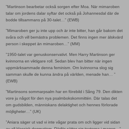
”Martinson bearbetar också sorgen efter Moa. När mimaroben
talar om jordens dalar syftar det också på Johannesdal där de
bodde tillsammans på 30-talet…” (EWB)
”Mimaroben ger ju inte upp och är inte bitter, han går bakom det
svåra och vill bemästra problemen. Det finns ingen mer älskvärd
person i skeppet än mimaroben…” (MM)
”1950-talet var genuskonservativt. Men Harry Martinson ger
kvinnorna en viktigare roll. Sedan blev han bitter när ingen
uppmärksammade denna feminism. Om kvinnorna slog sig
samman skulle de kunna ändra på världen, menade han… ”
(EWB)
”Martinsons sommarpsalm har en förebild i Sång 79. Den dikten
vore ju något för den nya psalmbokskommittén. Där talas det
om gudsbilden, människans delaktighet och hennes förlorade
möjligheter…” (UK)
”Aniara säger ut vad vi inte vågar prata om och ligger vid sidan
av all klassisk dogmatism. Därför sätter sig texterna i magen…”