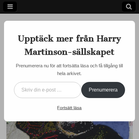
Upptäck mer från Harry
Martinson-sällskapet
Ett författarskap som fångar daggdroppen och speglar
kosmos
Harry
Prenumerera nu för att fortsätta läsa och få tillgång till
ANIARA
,
BOKMÄSSAN I GÖTEBORG
,
EVENEMANG
,
NYA BÖCKER
hela arkivet.
Martinson-
Bokmässan: Citat om
Skriv din e-post …
Aniara
sällskapet
Prenumerera
by
admin
•
6 oktober, 2024
•
0 Comments
Fortsätt läsa