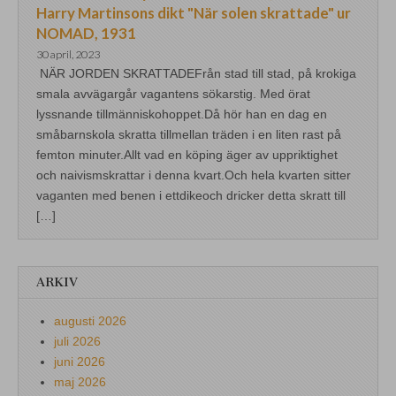
Harry Martinsons dikt "När solen skrattade" ur
NOMAD, 1931
30 april, 2023
NÄR JORDEN SKRATTADEFrån stad till stad, på krokiga
smala avvägargår vagantens sökarstig. Med örat
lyssnande tillmänniskohoppet.Då hör han en dag en
småbarnskola skratta tillmellan träden i en liten rast på
femton minuter.Allt vad en köping äger av uppriktighet
och naivismskrattar i denna kvart.Och hela kvarten sitter
vaganten med benen i ettdikeoch dricker detta skratt till
[…]
ARKIV
augusti 2026
juli 2026
juni 2026
maj 2026