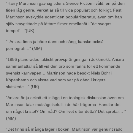
”Harry Martinson gav sig tidens Sience Fiction i våld, en på den
tiden låg genre. Verket är så till vida populärt och folkligt. Fast
Martinson avskydde egentligen populärlitteratur, även om han
själv smygtittade på lättare filmer emellanåt i ”de svagas
tempel”…”(UK)
”I Aniara finns ju både dans och sång, kanske också
pornografi…” (MM)
”1956 planerades faktiskt provsprängningar i Jokkmokk. Aniara
sammanfattar så till vid den oro som fanns för ett kommande
svenskt kärnvapen… Martinson hade besökt Niels Bohr i
Köpenhamn och visste vad som var på gång i krigets
slutskede…” (UK)
”Aniara är ju också ett inlägg i en teologisk diskussion även om
Martinson talar motsägelsefullt i de här frågorna. Handlar det
om något kristet? Om nåd? Om livet efter detta? Det spretar… ”
(MM)
”Det finns så många lager i boken, Martinson var genuint rädd