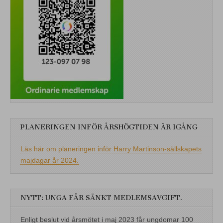
PLANERINGEN INFÖR ÅRSHÖGTIDEN ÄR IGÅNG
Läs här om planeringen inför Harry Martinson-sällskapets
majdagar år 2024.
NYTT: UNGA FÅR SÄNKT MEDLEMSAVGIFT.
Enligt beslut vid årsmötet i maj 2023 får ungdomar 100