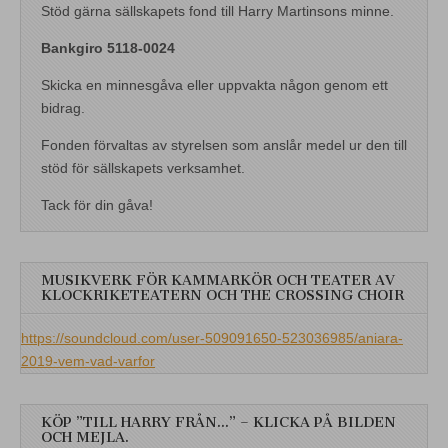
Stöd gärna sällskapets fond till Harry Martinsons minne.
Bankgiro 5118-0024
Skicka en minnesgåva eller uppvakta någon genom ett
bidrag.
Fonden förvaltas av styrelsen som anslår medel ur den till
stöd för sällskapets verksamhet.
Tack för din gåva!
MUSIKVERK FÖR KAMMARKÖR OCH TEATER AV
KLOCKRIKETEATERN OCH THE CROSSING CHOIR
https://soundcloud.com/user-509091650-523036985/aniara-
2019-vem-vad-varfor
KÖP ”TILL HARRY FRÅN…” – KLICKA PÅ BILDEN
OCH MEJLA.