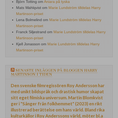
Björn Totting
om
Aniara på tyska
Mats Wahlqvist
om
Marie Lundström tilldelas Harry
Martinson-priset
Lena Bolmelind
om
Marie Lundström tilldelas Harry
Martinson-priset
Franck Siljestrand
om
Marie Lundström tilldelas Harry
Martinson-priset
Kjell Jonasson
om
Marie Lundström tilldelas Harry
Martinson-priset
SENASTE INLÄGGEN PÅ BLOGGEN HARRY
MARTINSON I TIDEN
Den svenske filmregissören Roy Andersson har
med unikt bildspråk och drastisk humor skapat
sitt eget filmiska universum. Martin Blomkvist
ger i "Sånger från folkhemmet" (2023) en rikt
illustrerad berättelse om hans värld. Bland rika
kulturkällor i Roy Anderssons värld, möter bl.a