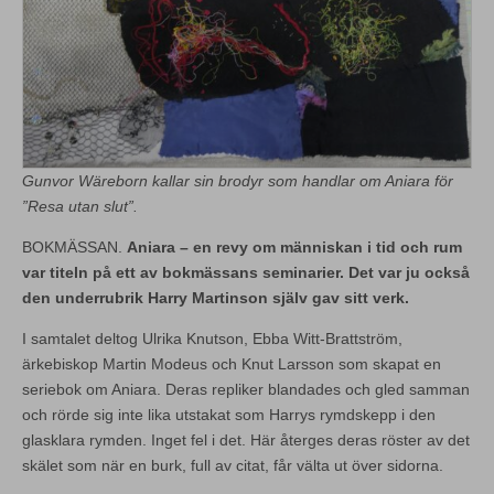
Gunvor Wäreborn kallar sin brodyr som handlar om Aniara för
”Resa utan slut”.
BOKMÄSSAN.
Aniara – en revy om människan i tid och rum
var titeln på ett av bokmässans seminarier. Det var ju också
den underrubrik Harry Martinson själv gav sitt verk.
I samtalet deltog Ulrika Knutson, Ebba Witt-Brattström,
ärkebiskop Martin Modeus och Knut Larsson som skapat en
seriebok om Aniara. Deras repliker blandades och gled samman
och rörde sig inte lika utstakat som Harrys rymdskepp i den
glasklara rymden. Inget fel i det. Här återges deras röster av det
skälet som när en burk, full av citat, får välta ut över sidorna.