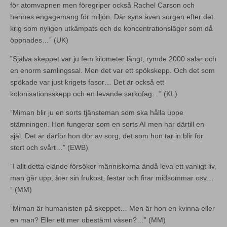
för atomvapnen men föregriper också Rachel Carson och
hennes engagemang för miljön. Där syns även sorgen efter det
krig som nyligen utkämpats och de koncentrationsläger som då
öppnades…” (UK)
”Själva skeppet var ju fem kilometer långt, rymde 2000 salar och
en enorm samlingssal. Men det var ett spökskepp. Och det som
spökade var just krigets fasor… Det är också ett
kolonisationsskepp och en levande sarkofag…” (KL)
”Miman blir ju en sorts tjänsteman som ska hålla uppe
stämningen. Hon fungerar som en sorts AI men har därtill en
själ. Det är därför hon dör av sorg, det som hon tar in blir för
stort och svårt…” (EWB)
”I allt detta elände försöker människorna ändå leva ett vanligt liv,
man går upp, äter sin frukost, festar och firar midsommar osv…
” (MM)
”Miman är humanisten på skeppet… Men är hon en kvinna eller
en man? Eller ett mer obestämt väsen?…” (MM)