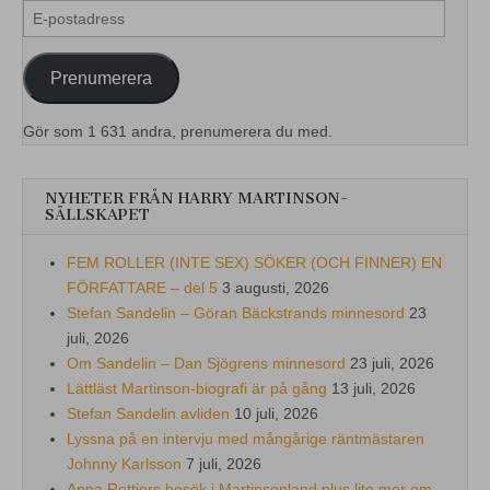
E-
postadress
Prenumerera
Gör som 1 631 andra, prenumerera du med.
NYHETER FRÅN HARRY MARTINSON-
SÄLLSKAPET
FEM ROLLER (INTE SEX) SÖKER (OCH FINNER) EN
FÖRFATTARE – del 5
3 augusti, 2026
Stefan Sandelin – Göran Bäckstrands minnesord
23
juli, 2026
Om Sandelin – Dan Sjögrens minnesord
23 juli, 2026
Lättläst Martinson-biografi är på gång
13 juli, 2026
Stefan Sandelin avliden
10 juli, 2026
Lyssna på en intervju med mångårige räntmästaren
Johnny Karlsson
7 juli, 2026
Anna Rottiers besök i Martinsonland plus lite mer om