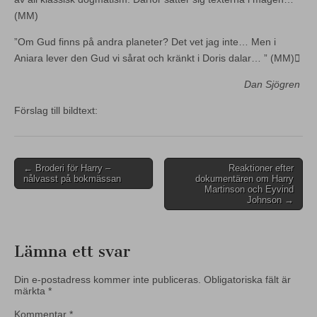
(MM)
”Om Gud finns på andra planeter? Det vet jag inte… Men i
Aniara lever den Gud vi sårat och kränkt i Doris dalar… ” (MM)

Dan Sjögren
Förslag till bildtext:
Post
← Broderi för Harry –
Reaktioner efter
nålvasst på bokmässan
dokumentären om Harry
navigation
Martinson och Eyvind
Johnson →
Lämna ett svar
Din e-postadress kommer inte publiceras.
Obligatoriska fält är
märkta
*
Kommentar
*