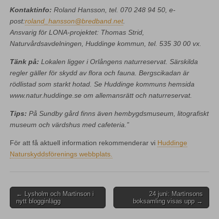
Kontaktinfo:
Roland Hansson, tel. 070 248 94 50, e-
post:
roland_hansson@bredband.net
.
Ansvarig för LONA-projektet: Thomas Strid,
Naturvårdsavdelningen, Huddinge kommun, tel. 535 30 00 vx.
Tänk på:
Lokalen ligger i Orlångens naturreservat. Särskilda
regler gäller för skydd av flora och fauna. Bergscikadan är
rödlistad som starkt hotad. Se Huddinge kommuns hemsida
www.natur.huddinge.se om allemansrätt och naturreservat.
Tips:
På Sundby gård finns även hembygdsmuseum, litografiskt
museum och värdshus med cafeteria.”
För att få aktuell information rekommenderar vi
Huddinge
Naturskyddsförenings webbplats.
Post
← Lysholm och Martinson i
24 juni: Martinsons
nytt blogginlägg
boksamling visas upp →
navigation