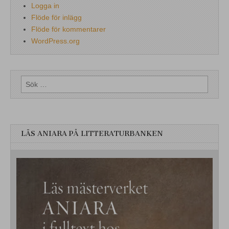
Logga in
Flöde för inlägg
Flöde för kommentarer
WordPress.org
Sök
efter:
LÄS ANIARA PÅ LITTERATURBANKEN