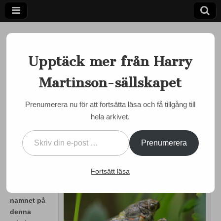
Upptäck mer från Harry
Martinson-sällskapet
Ett författarskap som fångar daggdroppen och speglar
kosmos
Harry
Prenumerera nu för att fortsätta läsa och få tillgång till
EVENEMANG
hela arkivet.
Martinson-
Cikadavandring på
Skriv din e-post …
Södertörn anordnas 15 juni
sällskapet
Prenumerera
by
admin
•
30 maj, 2013
•
0 Comments
Fortsätt läsa
Cikada –
själva
namnet på
denna