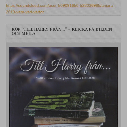
https://soundcloud.com/user-509091650-523036985/aniara-
2019-vem-vad-varfor
KÖP ”TILL HARRY FRÅN…” – KLICKA PÅ BILDEN
OCH MEJLA.