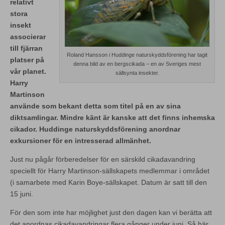
relativt
stora
insekt
associerar
till fjärran
Roland Hansson i Huddinge naturskyddsförening har tagit
platser på
denna bild av en bergscikada – en av Sveriges mest
vår planet.
sällsynta insekter.
Harry
Martinson
använde som bekant detta som titel på en av sina
diktsamlingar. Mindre känt är kanske att det finns inhemska
cikador. Huddinge naturskyddsförening anordnar
exkursioner för en intresserad allmänhet.
Just nu pågår förberedelser för en särskild cikadavandring
speciellt för Harry Martinson-sällskapets medlemmar i området
(i samarbete med Karin Boye-sällskapet. Datum är satt till den
15 juni.
För den som inte har möjlighet just den dagen kan vi berätta att
det anordnas cikadavandringar flera gånger under juni. Så här