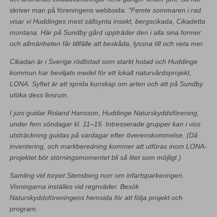
skriver man på föreningens webbsida:
”Femte sommaren i rad
visar vi Huddinges mest sällsynta insekt, bergscikada, Cikadetta
montana. Här på Sundby gård uppträder den i alla sina former
och allmänheten får tillfälle att beskåda, lyssna till och veta mer.
Cikadan är i Sverige rödlistad som starkt hotad och Huddinge
kommun har beviljats medel för ett lokalt naturvårdsprojekt,
LONA. Syftet är att sprida kunskap om arten och att på Sundby
utöka dess livsrum.
I juni guidar Roland Hansson, Huddinge Naturskyddsförening,
under fem söndagar kl. 11–15. Intresserade grupper kan i viss
utsträckning guidas på vardagar efter överenskommelse. (Då
inventering, och markberedning kommer att utföras inom LONA-
projektet bör störningsmomentet bli så litet som möjligt.)
Samling vid torpet Stensberg norr om infartsparkeringen.
Visningarna inställes vid regnväder. Besök
Naturskyddsföreningens hemsida för att följa projekt och
program.