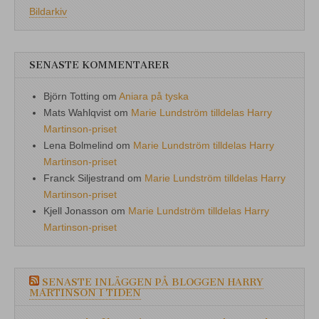
Bildarkiv
SENASTE KOMMENTARER
Björn Totting
om
Aniara på tyska
Mats Wahlqvist
om
Marie Lundström tilldelas Harry
Martinson-priset
Lena Bolmelind
om
Marie Lundström tilldelas Harry
Martinson-priset
Franck Siljestrand
om
Marie Lundström tilldelas Harry
Martinson-priset
Kjell Jonasson
om
Marie Lundström tilldelas Harry
Martinson-priset
SENASTE INLÄGGEN PÅ BLOGGEN HARRY
MARTINSON I TIDEN