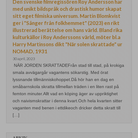
Den svenske filmregissören Roy Andersson har
med unikt bildspråk och drastisk humor skapat
sitt eget filmiska universum. Martin Blomkvist
ger i "Sånger från folkhemmet" (2023) en rikt
illustrerad berättelse om hans värld. Bland rika
kulturkällor i Roy Anderssons värld, möter bl.a
Harry Martinsons dikt "När solen skrattade" ur
NOMAD, 1931
30 april, 2023
NÄR JORDEN SKRATTADEFrån stad till stad, på krokiga
smala avvägargår vagantens sökarstig. Med örat
lyssnande tillmänniskohoppet.Då hör han en dag en
småbarnskola skratta tillmellan träden i en liten rast på
femton minuter.Allt vad en köping äger av uppriktighet
och naivismskrattar i denna kvart.Och hela kvarten sitter
vaganten med benen i ettdikeoch dricker detta skratt till
[…]