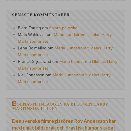
SENASTE KOMMENTARER
Björn Totting
om
Aniara på tyska
Mats Wahlqvist
om
Marie Lundström tilldelas Harry
Martinson-priset
Lena Bolmelind
om
Marie Lundström tilldelas Harry
Martinson-priset
Franck Siljestrand
om
Marie Lundström tilldelas Harry
Martinson-priset
Kjell Jonasson
om
Marie Lundström tilldelas Harry
Martinson-priset
SENASTE INLÄGGEN PÅ BLOGGEN HARRY
MARTINSON I TIDEN
Den svenske filmregissören Roy Andersson har
med unikt bildspråk och drastisk humor skapat