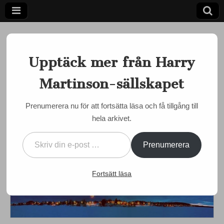
Upptäck mer från Harry
Martinson-sällskapet
Ett författarskap som fångar daggdroppen och speglar
kosmos
Harry
Prenumerera nu för att fortsätta läsa och få tillgång till
EVENEMANG
hela arkivet.
Martinson-
Två dagar med Aniara i
Skriv din e-post …
Korpilombolo 11-12
sällskapet
Prenumerera
december
Fortsätt läsa
by
admin
•
1 december, 2015
•
0 Comments