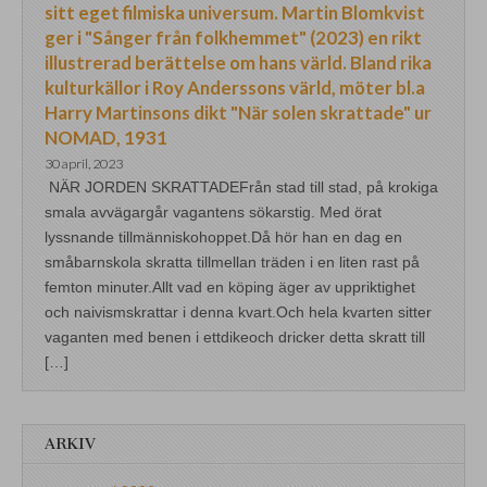
sitt eget filmiska universum. Martin Blomkvist
ger i "Sånger från folkhemmet" (2023) en rikt
illustrerad berättelse om hans värld. Bland rika
kulturkällor i Roy Anderssons värld, möter bl.a
Harry Martinsons dikt "När solen skrattade" ur
NOMAD, 1931
30 april, 2023
NÄR JORDEN SKRATTADEFrån stad till stad, på krokiga
smala avvägargår vagantens sökarstig. Med örat
lyssnande tillmänniskohoppet.Då hör han en dag en
småbarnskola skratta tillmellan träden i en liten rast på
femton minuter.Allt vad en köping äger av uppriktighet
och naivismskrattar i denna kvart.Och hela kvarten sitter
vaganten med benen i ettdikeoch dricker detta skratt till
[…]
ARKIV