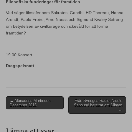
Filosofiska funderingar för framtiden
Vad säger filosofer som Sokrates, Gandhi, HD Thoreau, Hanna
Arendt, Paolo Freire, Arne Naess och Sigmund Kvaløy Setreng
om betydelsen av civilkurage och ickevåld för att forma
framtiden?
19.00 Konsert
Dragspelsnatt
Post
← Månadens Martinson –
Från Sveriges Radio: Nicole
December 2015
Sabouné berättar om Miman
navigation
→
Lämna ett svar