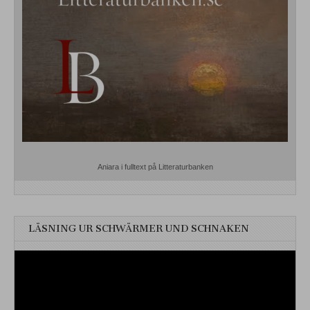
Aniara i fulltext på Litteraturbanken
LÄSNING UR SCHWÄRMER UND SCHNAKEN
Videospelare