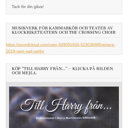
Tack för din gåva!
MUSIKVERK FÖR KAMMARKÖR OCH TEATER AV
KLOCKRIKETEATERN OCH THE CROSSING CHOIR
https://soundcloud.com/user-509091650-523036985/aniara-
2019-vem-vad-varfor
KÖP ”TILL HARRY FRÅN…” – KLICKA PÅ BILDEN
OCH MEJLA.