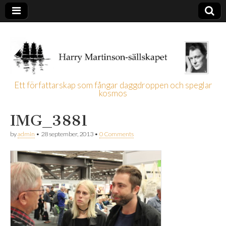
Ett författarskap som fångar daggdroppen och speglar
kosmos
Harry
IMG_3881
Martinson-
by
admin
•
28 september, 2013
•
0 Comments
sällskapet