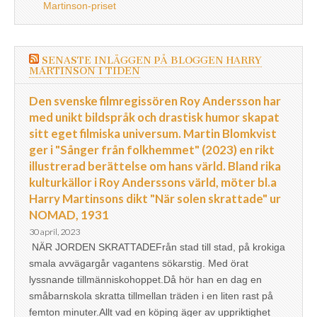
Martinson-priset
SENASTE INLÄGGEN PÅ BLOGGEN HARRY
MARTINSON I TIDEN
Den svenske filmregissören Roy Andersson har
med unikt bildspråk och drastisk humor skapat
sitt eget filmiska universum. Martin Blomkvist
ger i "Sånger från folkhemmet" (2023) en rikt
illustrerad berättelse om hans värld. Bland rika
kulturkällor i Roy Anderssons värld, möter bl.a
Harry Martinsons dikt "När solen skrattade" ur
NOMAD, 1931
30 april, 2023
NÄR JORDEN SKRATTADEFrån stad till stad, på krokiga
smala avvägargår vagantens sökarstig. Med örat
lyssnande tillmänniskohoppet.Då hör han en dag en
småbarnskola skratta tillmellan träden i en liten rast på
femton minuter.Allt vad en köping äger av uppriktighet