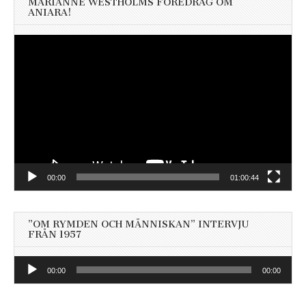
MARIANNE WESTHOLMS FÖREDRAG OM
ANIARA!
Videospelare
00:00
01:00:44
”OM RYMDEN OCH MÄNNISKAN” INTERVJU
FRÅN 1957
Ljudspelare
00:00
00:00