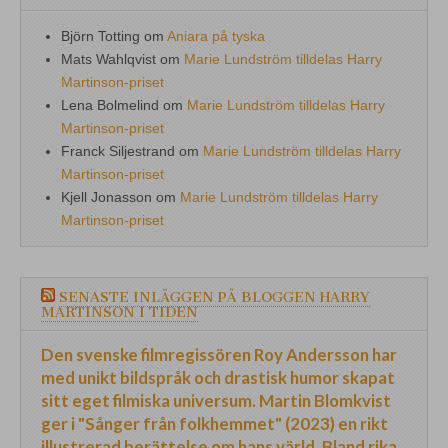
Björn Totting
om
Aniara på tyska
Mats Wahlqvist
om
Marie Lundström tilldelas Harry
Martinson-priset
Lena Bolmelind
om
Marie Lundström tilldelas Harry
Martinson-priset
Franck Siljestrand
om
Marie Lundström tilldelas Harry
Martinson-priset
Kjell Jonasson
om
Marie Lundström tilldelas Harry
Martinson-priset
SENASTE INLÄGGEN PÅ BLOGGEN HARRY
MARTINSON I TIDEN
Den svenske filmregissören Roy Andersson har
med unikt bildspråk och drastisk humor skapat
sitt eget filmiska universum. Martin Blomkvist
ger i "Sånger från folkhemmet" (2023) en rikt
illustrerad berättelse om hans värld. Bland rika