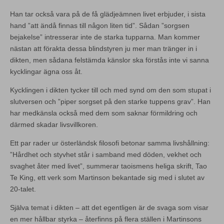
Han tar också vara på de få glädjeämnen livet erbjuder, i sista
hand ”att ändå finnas till någon liten tid”. Sådan ”sorgsen
bejakelse” intresserar inte de starka tupparna. Man kommer
nästan att förakta dessa blindstyren ju mer man tränger in i
dikten, men sådana felstämda känslor ska förstås inte vi sanna
kycklingar ägna oss åt.
Kycklingen i dikten tycker till och med synd om den som stupat i
slutversen och ”piper sorgset på den starke tuppens grav”. Han
har medkänsla också med dem som saknar förmildring och
därmed skadar livsvillkoren.
Ett par rader ur österländsk filosofi betonar samma livshållning:
”Hårdhet och styvhet står i samband med döden, vekhet och
svaghet åter med livet”, summerar taoismens heliga skrift, Tao
Te King, ett verk som Martinson bekantade sig med i slutet av
20-talet.
Själva temat i dikten – att det egentligen är de svaga som visar
en mer hållbar styrka – återfinns på flera ställen i Martinsons