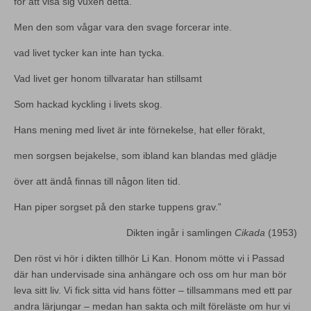
för att visa sig vuxen detta.
Men den som vågar vara den svage forcerar inte.
vad livet tycker kan inte han tycka.
Vad livet ger honom tillvaratar han stillsamt
Som hackad kyckling i livets skog.
Hans mening med livet är inte förnekelse, hat eller förakt,
men sorgsen bejakelse, som ibland kan blandas med glädje
över att ändå finnas till någon liten tid.
Han piper sorgset på den starke tuppens grav.”
Dikten ingår i samlingen
Cikada
(1953)
Den röst vi hör i dikten tillhör Li Kan. Honom mötte vi i Passad
där han undervisade sina anhängare och oss om hur man bör
leva sitt liv. Vi fick sitta vid hans fötter – tillsammans med ett par
andra lärjungar – medan han sakta och milt föreläste om hur vi