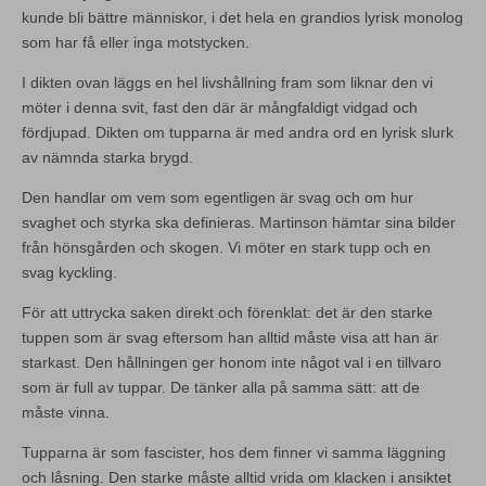
kunde bli bättre människor, i det hela en grandios lyrisk monolog
som har få eller inga motstycken.
I dikten ovan läggs en hel livshållning fram som liknar den vi
möter i denna svit, fast den där är mångfaldigt vidgad och
fördjupad. Dikten om tupparna är med andra ord en lyrisk slurk
av nämnda starka brygd.
Den handlar om vem som egentligen är svag och om hur
svaghet och styrka ska definieras. Martinson hämtar sina bilder
från hönsgården och skogen. Vi möter en stark tupp och en
svag kyckling.
För att uttrycka saken direkt och förenklat: det är den starke
tuppen som är svag eftersom han alltid måste visa att han är
starkast. Den hållningen ger honom inte något val i en tillvaro
som är full av tuppar. De tänker alla på samma sätt: att de
måste vinna.
Tupparna är som fascister, hos dem finner vi samma läggning
och låsning. Den starke måste alltid vrida om klacken i ansiktet