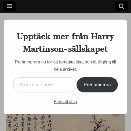
Upptäck mer från Harry
Martinson-sällskapet
Ett författarskap som fångar daggdroppen och speglar
kosmos
Harry
Prenumerera nu för att fortsätta läsa och få tillgång till
MÅNADENS MARTINSON
,
MARTINSON JUST NU
hela arkivet.
Martinson-
Månadens Martinson: Li
Skriv din e-post …
Kan uttalar sig om tuppar
sällskapet
Prenumerera
by
admin
•
15 februari, 2024
•
0 Comments
Fortsätt läsa