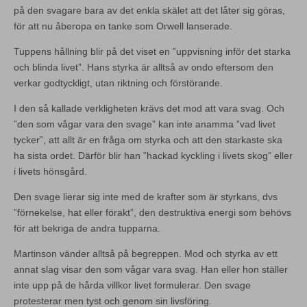
på den svagare bara av det enkla skälet att det låter sig göras,
för att nu åberopa en tanke som Orwell lanserade.
Tuppens hållning blir på det viset en ”uppvisning inför det starka
och blinda livet”. Hans styrka är alltså av ondo eftersom den
verkar godtyckligt, utan riktning och förstörande.
I den så kallade verkligheten krävs det mod att vara svag. Och
”den som vågar vara den svage” kan inte anamma ”vad livet
tycker”, att allt är en fråga om styrka och att den starkaste ska
ha sista ordet. Därför blir han ”hackad kyckling i livets skog” eller
i livets hönsgård.
Den svage lierar sig inte med de krafter som är styrkans, dvs
”förnekelse, hat eller förakt”, den destruktiva energi som behövs
för att bekriga de andra tupparna.
Martinson vänder alltså på begreppen. Mod och styrka av ett
annat slag visar den som vågar vara svag. Han eller hon ställer
inte upp på de hårda villkor livet formulerar. Den svage
protesterar men tyst och genom sin livsföring.