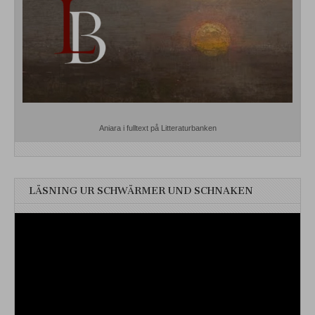
Aniara i fulltext på Litteraturbanken
LÄSNING UR SCHWÄRMER UND SCHNAKEN
Videospelare