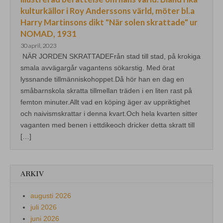
kulturkällor i Roy Anderssons värld, möter bl.a
Harry Martinsons dikt "När solen skrattade" ur
NOMAD, 1931
30 april, 2023
NÄR JORDEN SKRATTADEFrån stad till stad, på krokiga
smala avvägargår vagantens sökarstig. Med örat
lyssnande tillmänniskohoppet.Då hör han en dag en
småbarnskola skratta tillmellan träden i en liten rast på
femton minuter.Allt vad en köping äger av uppriktighet
och naivismskrattar i denna kvart.Och hela kvarten sitter
vaganten med benen i ettdikeoch dricker detta skratt till
[…]
ARKIV
augusti 2026
juli 2026
juni 2026