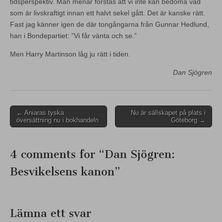
tidsperspektiv. Man menar förstås att vi inte kan bedöma vad
som är livskraftigt innan ett halvt sekel gått. Det är kanske rätt.
Fast jag känner igen de där tongångarna från Gunnar Hedlund,
han i Bondepartiet: ”Vi får vänta och se.”
Men Harry Martinson låg ju rätt i tiden.
Dan Sjögren
Post
← Aniaras tyska
Nu är sällskapet på plats i
översättning nu i bokhandeln
Göteborg →
navigation
4 comments for “
Dan Sjögren:
Besvikelsens kanon
”
Lämna ett svar