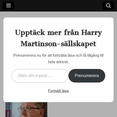
Upptäck mer från Harry
Martinson-sällskapet
Ett författarskap som fångar daggdroppen och speglar
kosmos
Harry
Prenumerera nu för att fortsätta läsa och få tillgång till
ANIARA
,
MARTINSON JUST NU
hela arkivet.
Martinson-
Dan Sjögren: Besvikelsens
Skriv din e-post …
kanon
sällskapet
Prenumerera
by
admin
•
8 september, 2025
•
4 Comments
Fortsätt läsa