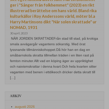
ger i "Sånger från folkhemmet" (2023) en rikt
illustrerad berättelse om hans värld. Bland rika
kulturkällor i Roy Anderssons värld, möter bl.a
Harry Martinsons dikt "När solen skrattade" ur
NOMAD, 1931
30 april, 2023
NÄR JORDEN SKRATTADEFrån stad till stad, på krokiga
smala avvägargår vagantens sökarstig. Med örat
lyssnande tillmänniskohoppet.Då hör han en dag en
småbarnskola skratta tillmellan träden i en liten rast på
femton minuter.Allt vad en köping äger av uppriktighet
och naivismskrattar i denna kvart.Och hela kvarten sitter
vaganten med benen i ettdikeoch dricker detta skratt till
[…]
ARKIV
augusti 2026