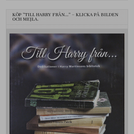
KÖP ”TILL HARRY FRÅN…” – KLICKA PÅ BILDEN
OCH MEJLA.