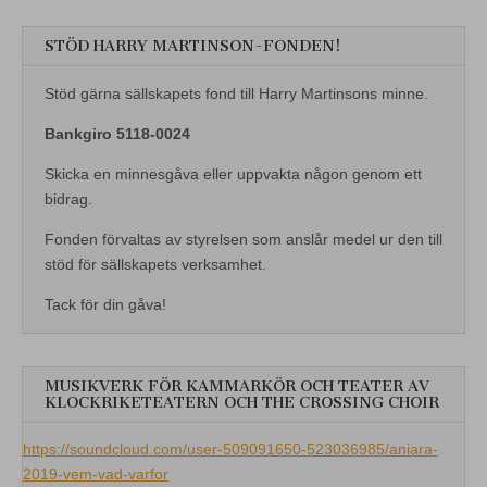
STÖD HARRY MARTINSON-FONDEN!
Stöd gärna sällskapets fond till Harry Martinsons minne.
Bankgiro 5118-0024
Skicka en minnesgåva eller uppvakta någon genom ett
bidrag.
Fonden förvaltas av styrelsen som anslår medel ur den till
stöd för sällskapets verksamhet.
Tack för din gåva!
MUSIKVERK FÖR KAMMARKÖR OCH TEATER AV
KLOCKRIKETEATERN OCH THE CROSSING CHOIR
https://soundcloud.com/user-509091650-523036985/aniara-
2019-vem-vad-varfor