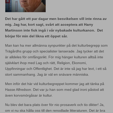
Det har gått ett par dagar men besvikelsen vill inte rinna av
mig. Jag har, kort sagt, svårt att acceptera att Harry
Martinson inte fick ingå i vår nybakade kulturkanon. Det
börjar för min del likna ett öppet sår.
Man kan ha mer allmänna synpunkter på det kulturbegrepp som
Trägårdhs grupp och specialister lanserade. Jag tycker att det
är alldeles för omfångsrikt. För mig hänger kulturen alltså inte
självklart ihop med Lag och rätt, Religion, Ekonomi,
Uppfinningar och Offentlighet. Det är inte så jag har levt, i ett så
stort sammanhang. Jag är väl en snävare människa.
Men inför det här vid kulturbegreppet kommer jag att tänka på
Hasse Alfredson. Det var ju han som med glad ironi påstod att
även korvsmörgåsar är kultur.
Nu blev det bara plats över för nio prosaverk och tio dikter! Ja,
om vi nu ska hålla oss till den renodlade litteraturen. Det är bra