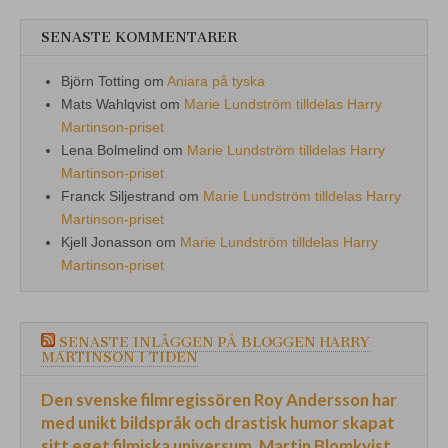
SENASTE KOMMENTARER
Björn Totting
om
Aniara på tyska
Mats Wahlqvist
om
Marie Lundström tilldelas Harry
Martinson-priset
Lena Bolmelind
om
Marie Lundström tilldelas Harry
Martinson-priset
Franck Siljestrand
om
Marie Lundström tilldelas Harry
Martinson-priset
Kjell Jonasson
om
Marie Lundström tilldelas Harry
Martinson-priset
SENASTE INLÄGGEN PÅ BLOGGEN HARRY
MARTINSON I TIDEN
Den svenske filmregissören Roy Andersson har
med unikt bildspråk och drastisk humor skapat
sitt eget filmiska universum. Martin Blomkvist