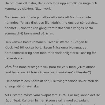
lite om man vill fostra, dana och föda upp ett folk, de unga och
kommande släkten. Nitton verk!
Men mest svårt hade jag alltså att svälja att Martinson inte
nämndes (Aniara tillskrevs Blomdahl). Inte ens det sönderlästa
poemet Juninatten (en gång framröstat som Sveriges bästa
sommardikt) fanns med på listan.
Den kanske bästa romanen i svensk litteratur, (Vägen till
Klockrike) föll också bort, liksom Nässlorna blomma, den
barndomsskildring som med rätta varit obligatorisk läsning för
generationer.
Våra åtta nobelpristagare fick bara tre verk med (vilket annat
land hade avstått från sådana ”världsmästare” i litteratur?).
Heidenstam och Karlfeldt har ju skrivit grandiosa saker men de
ansågs väl för svenska.
Allt i listorna måste vara skapat före 1975. För mig känns det lite
räddhågat. Kulturen hinner liksom svalna med ett sådant