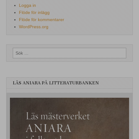
Logga in
Flöde för inlägg
Flöde för kommentarer
WordPress.org
Sök
efter:
LÄS ANIARA PÅ LITTERATURBANKEN