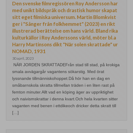
Den svenske filmregissören Roy Andersson har
med unikt bildspråk och drastisk humor skapat
sitt eget filmiska universum. Martin Blomkvist
ger i "Sånger från folkhemmet" (2023) en rikt
illustrerad berättelse om hans värld. Bland rika
kulturkällor i Roy Anderssons värld, möter bl.a
Harry Martinsons dikt "När solen skrattade" ur
NOMAD, 1931
30 april, 2023
NÄR JORDEN SKRATTADEFrån stad till stad, på krokiga
smala avvägargår vagantens sökarstig. Med örat
lyssnande tillmänniskohoppet.Då hör han en dag en
småbarnskola skratta tillmellan träden i en liten rast på
femton minuter.Allt vad en köping äger av uppriktighet
och naivismskrattar i denna kvart.Och hela kvarten sitter
vaganten med benen i ettdikeoch dricker detta skratt till
[…]