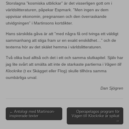
Storslagna ”kosmiska utblickar” är det visserligen gott om i
världslitteraturen, påpekar Espmark. ”Men ingen av dem
uppvisar ekonomin, pregnansen och den överraskande
utvidgningen” i Martinsons kortdikter.
Hans särskilda gåva är att ”med några få ord tvinga ett väldigt
sammanhang att stiga fram ur en exakt enskildhet…” och de
texterna hör av det skälet hemma i världslitteraturen.
Två olika bud alltså och det i ett och samma slutkapitel. Själv har
jag lite svårt att smälta att inte de starkaste partierna i
Vägen till
Klockrike
(t ex Skägget eller Flog) skulle tillhöra samma
oumbärliga urval.
Dan Sjögren
Post
← Antologi med Martinson-
Operapelagos program för
inspirerade texter
Vägen till Klockrike är spikat
navigation
→