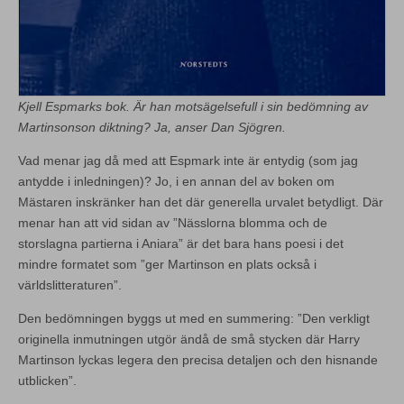
Kjell Espmarks bok. Är han motsägelsefull i sin bedömning av
Martinsonson diktning? Ja, anser Dan Sjögren.
Vad menar jag då med att Espmark inte är entydig (som jag
antydde i inledningen)? Jo, i en annan del av boken om
Mästaren inskränker han det där generella urvalet betydligt. Där
menar han att vid sidan av ”Nässlorna blomma och de
storslagna partierna i Aniara” är det bara hans poesi i det
mindre formatet som ”ger Martinson en plats också i
världslitteraturen”.
Den bedömningen byggs ut med en summering: ”Den verkligt
originella inmutningen utgör ändå de små stycken där Harry
Martinson lyckas legera den precisa detaljen och den hisnande
utblicken”.