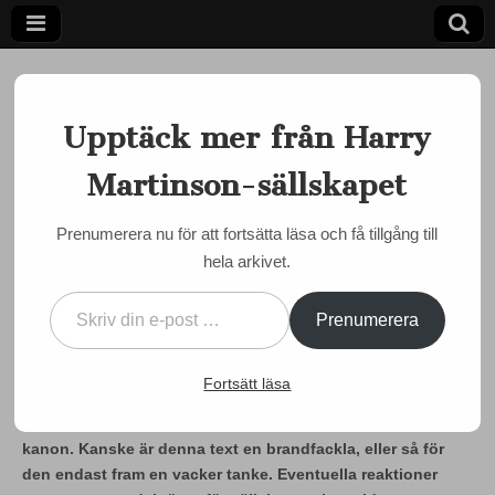
Upptäck mer från Harry
Martinson-sällskapet
Ett författarskap som fångar daggdroppen och speglar
kosmos
Harry
Prenumerera nu för att fortsätta läsa och få tillgång till
MARTINSON JUST NU
hela arkivet.
Martinson-
Dan Sjögren: Dags för en
Skriv din e-post …
Martinson-kanon
sällskapet
Prenumerera
by
admin
•
31 maj, 2024
•
0 Comments
Fortsätt läsa
Den flitige Martinson-skribenten Dan Sjögren resonerar
kring frågan om hur man ska sortera fram en Martinson-
kanon. Kanske är denna text en brandfackla, eller så för
den endast fram en vacker tanke. Eventuella reaktioner