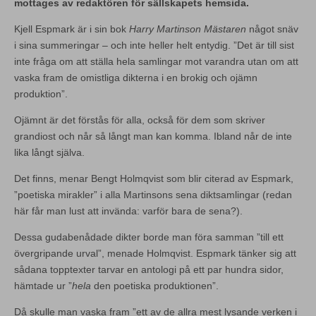
mottages av redaktören för sällskapets hemsida.
Kjell Espmark är i sin bok
Harry Martinson Mästaren
något snäv
i sina summeringar – och inte heller helt entydig. ”Det är till sist
inte fråga om att ställa hela samlingar mot varandra utan om att
vaska fram de omistliga dikterna i en brokig och ojämn
produktion”.
Ojämnt är det förstås för alla, också för dem som skriver
grandiost och når så långt man kan komma. Ibland når de inte
lika långt själva.
Det finns, menar Bengt Holmqvist som blir citerad av Espmark,
”poetiska mirakler” i alla Martinsons sena diktsamlingar (redan
här får man lust att invända: varför bara de sena?).
Dessa gudabenådade dikter borde man föra samman ”till ett
övergripande urval”, menade Holmqvist. Espmark tänker sig att
sådana topptexter tarvar en antologi på ett par hundra sidor,
hämtade ur ”
hela
den poetiska produktionen”.
Då skulle man vaska fram ”ett av de allra mest lysande verken i