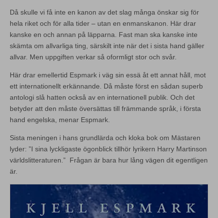
Då skulle vi få inte en kanon av det slag många önskar sig för
hela riket och för alla tider – utan en enmanskanon. Här drar
kanske en och annan på läpparna. Fast man ska kanske inte
skämta om allvarliga ting, särskilt inte när det i sista hand gäller
allvar. Men uppgiften verkar så oformligt stor och svår.
Här drar emellertid Espmark i väg sin essä åt ett annat håll, mot
ett internationellt erkännande. Då måste först en sådan superb
antologi slå hatten också av en internationell publik. Och det
betyder att den måste översättas till främmande språk, i första
hand engelska, menar Espmark.
Sista meningen i hans grundlärda och kloka bok om Mästaren
lyder: ”I sina lyckligaste ögonblick tillhör lyrikern Harry Martinson
världslitteraturen.” Frågan är bara hur lång vägen dit egentligen
är.