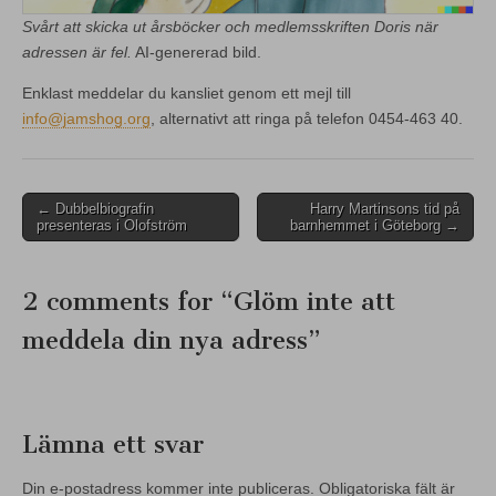
Svårt att skicka ut årsböcker och medlemsskriften Doris när
adressen är fel.
AI-genererad bild.
Enklast meddelar du kansliet genom ett mejl till
info@jamshog.org
, alternativt att ringa på telefon 0454-463 40.
Post
← Dubbelbiografin
Harry Martinsons tid på
presenteras i Olofström
barnhemmet i Göteborg →
navigation
2 comments for “
Glöm inte att
meddela din nya adress
”
Lämna ett svar
Din e-postadress kommer inte publiceras.
Obligatoriska fält är