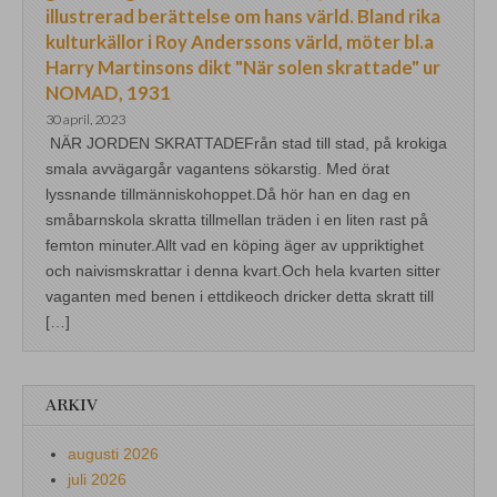
illustrerad berättelse om hans värld. Bland rika
kulturkällor i Roy Anderssons värld, möter bl.a
Harry Martinsons dikt "När solen skrattade" ur
NOMAD, 1931
30 april, 2023
NÄR JORDEN SKRATTADEFrån stad till stad, på krokiga
smala avvägargår vagantens sökarstig. Med örat
lyssnande tillmänniskohoppet.Då hör han en dag en
småbarnskola skratta tillmellan träden i en liten rast på
femton minuter.Allt vad en köping äger av uppriktighet
och naivismskrattar i denna kvart.Och hela kvarten sitter
vaganten med benen i ettdikeoch dricker detta skratt till
[…]
ARKIV
augusti 2026
juli 2026