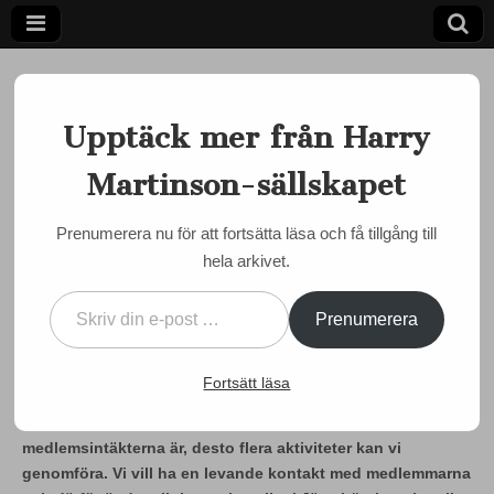
Upptäck mer från Harry
Martinson-sällskapet
Ett författarskap som fångar daggdroppen och speglar
kosmos
Harry
Prenumerera nu för att fortsätta läsa och få tillgång till
MARTINSON JUST NU
hela arkivet.
Martinson-
Glöm inte att meddela din
Skriv din e-post …
nya adress
sällskapet
Prenumerera
by
admin
•
28 februari, 2024
•
2 Comments
Fortsätt läsa
Tack för att du är medlem i Harry Martinson-sällskapet!
Mycket arbete utförs ideellt och ju större
medlemsintäkterna är, desto flera aktiviteter kan vi
genomföra. Vi vill ha en levande kontakt med medlemmarna