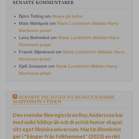
SENASTE KOMMENTARER
Björn Totting
om
Aniara på tyska
Mats Wahlqvist
om
Marie Lundström tilldelas Harry
Martinson-priset
Lena Bolmelind
om
Marie Lundström tilldelas Harry
Martinson-priset
Franck Siljestrand
om
Marie Lundström tilldelas Harry
Martinson-priset
Kjell Jonasson
om
Marie Lundström tilldelas Harry
Martinson-priset
SENASTE INLÄGGEN PÅ BLOGGEN HARRY
MARTINSON I TIDEN
Den svenske filmregissören Roy Andersson har
med unikt bildspråk och drastisk humor skapat
sitt eget filmiska universum. Martin Blomkvist
ger i "Sånger från folkhemmet" (2023) en rikt