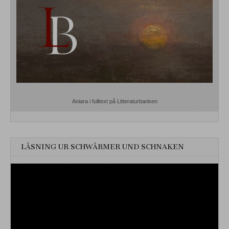
Aniara i fulltext på Litteraturbanken
LÄSNING UR SCHWÄRMER UND SCHNAKEN
Videospelare