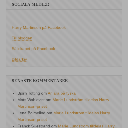
SOCIALA MEDIER
Harry Martinson på Facebook
Till bloggen
Sällskapet på Facebook
Bildarkiv
SENASTE KOMMENTARER
Björn Totting
om
Aniara på tyska
Mats Wahlqvist
om
Marie Lundström tilldelas Harry
Martinson-priset
Lena Bolmelind
om
Marie Lundström tilldelas Harry
Martinson-priset
Franck Siljestrand
om
Marie Lundström tilldelas Harry