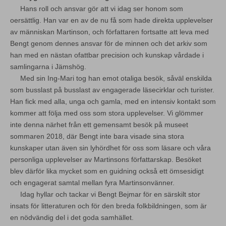
Hans roll och ansvar gör att vi idag ser honom som
oersättlig. Han var en av de nu få som hade direkta upplevelser
av människan Martinson, och författaren fortsatte att leva med
Bengt genom dennes ansvar för de minnen och det arkiv som
han med en nästan ofattbar precision och kunskap vårdade i
samlingarna i Jämshög.
Med sin Ing-Mari tog han emot otaliga besök, såväl enskilda
som busslast på busslast av engagerade läsecirklar och turister.
Han fick med alla, unga och gamla, med en intensiv kontakt som
kommer att följa med oss som stora upplevelser. Vi glömmer
inte denna närhet från ett gemensamt besök på museet
sommaren 2018, där Bengt inte bara visade sina stora
kunskaper utan även sin lyhördhet för oss som läsare och våra
personliga upplevelser av Martinsons författarskap. Besöket
blev därför lika mycket som en guidning också ett ömsesidigt
och engagerat samtal mellan fyra Martinsonvänner.
Idag hyllar och tackar vi Bengt Bejmar för en särskilt stor
insats för litteraturen och för den breda folkbildningen, som är
en nödvändig del i det goda samhället.