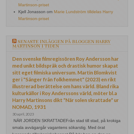
Martinson-priset
Kjell Jonasson
om
Marie Lundström tilldelas Harry
Martinson-priset
SENASTE INLÄGGEN PÅ BLOGGEN HARRY
MARTINSON I TIDEN
Den svenske filmregissören Roy Andersson har
med unikt bildspråk och drastisk humor skapat
sitt eget filmiska universum. Martin Blomkvist
ger i "Sånger från folkhemmet" (2023) en rikt
illustrerad berättelse om hans värld. Bland rika
kulturkällor i Roy Anderssons värld, möter bl.a
Harry Martinsons dikt "När solen skrattade" ur
NOMAD, 1931
30 april, 2023
NÄR JORDEN SKRATTADEFrån stad till stad, på krokiga
smala avvägargår vagantens sökarstig. Med örat