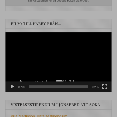
Klicka på bilden för att beställa boken via e-post.
FILM: TILL HARRY FRÅN…
Videospelare
00:00
07:55
VISTELSESTIPENDIUM I JONSERED ATT SÖKA
Villa Martinson, vistelsestipendium