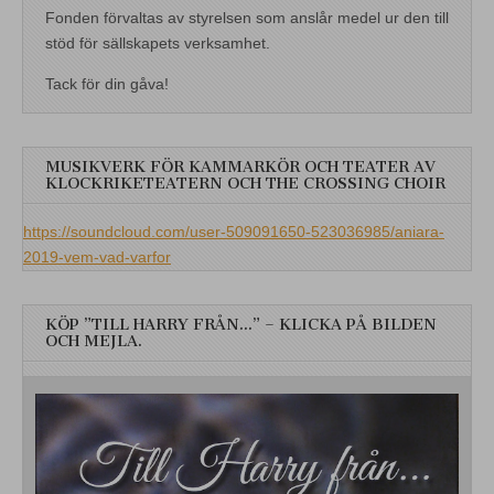
Fonden förvaltas av styrelsen som anslår medel ur den till
stöd för sällskapets verksamhet.
Tack för din gåva!
MUSIKVERK FÖR KAMMARKÖR OCH TEATER AV
KLOCKRIKETEATERN OCH THE CROSSING CHOIR
https://soundcloud.com/user-509091650-523036985/aniara-
2019-vem-vad-varfor
KÖP ”TILL HARRY FRÅN…” – KLICKA PÅ BILDEN
OCH MEJLA.