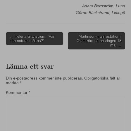
Adam Bergström, Lund
Göran Bäckstrand, Lidingö
Post
← Helena Granström: ”Var
Martinson-manifestation i
ska naturen sökas?”
Olofström på onsdagen 18
navigation
maj →
Lämna ett svar
Din e-postadress kommer inte publiceras.
Obligatoriska fält är
märkta
*
Kommentar
*