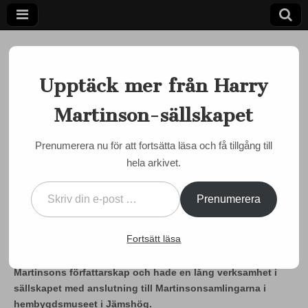
Upptäck mer från Harry
Martinson-sällskapet
Ett författarskap som fångar daggdroppen och speglar
kosmos
Harry
Prenumerera nu för att fortsätta läsa och få tillgång till
MARTINSON JUST NU
,
MINNESORD
hela arkivet.
Martinson-
Till Bengt Bejmars minne
Skriv din e-post …
by
admin
•
17 maj, 2022
•
0 Comments
sällskapet
Prenumerera
Harry Martinson-sällskapet och många, många vänner
Fortsätt läsa
sörjer Bengt Bejmar som lämnat oss. Han var en
personlighet med ett ovanligt djupt engagemang för Harry
Martinsons författarskap och hade en lång verksamhet i
sällskapet med anslutning till Martinsonsamlingarna i
hembygdsmuseet i Jämshög.