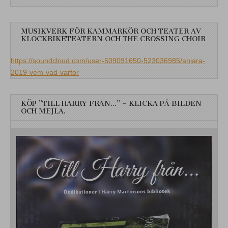
MUSIKVERK FÖR KAMMARKÖR OCH TEATER AV
KLOCKRIKETEATERN OCH THE CROSSING CHOIR
https://soundcloud.com/user-509091650-523036985/aniara-
2019-vem-vad-varfor
KÖP ”TILL HARRY FRÅN…” – KLICKA PÅ BILDEN
OCH MEJLA.