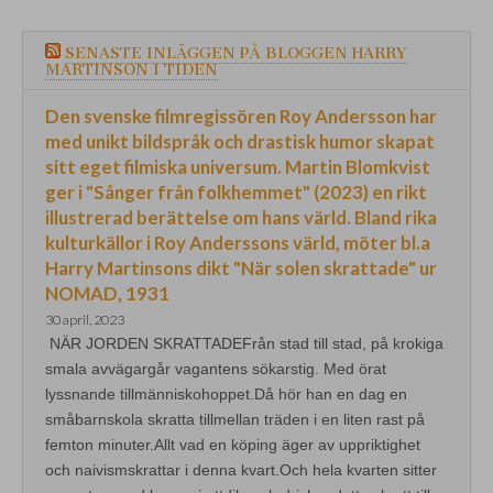
SENASTE INLÄGGEN PÅ BLOGGEN HARRY
MARTINSON I TIDEN
Den svenske filmregissören Roy Andersson har
med unikt bildspråk och drastisk humor skapat
sitt eget filmiska universum. Martin Blomkvist
ger i "Sånger från folkhemmet" (2023) en rikt
illustrerad berättelse om hans värld. Bland rika
kulturkällor i Roy Anderssons värld, möter bl.a
Harry Martinsons dikt "När solen skrattade" ur
NOMAD, 1931
30 april, 2023
NÄR JORDEN SKRATTADEFrån stad till stad, på krokiga
smala avvägargår vagantens sökarstig. Med örat
lyssnande tillmänniskohoppet.Då hör han en dag en
småbarnskola skratta tillmellan träden i en liten rast på
femton minuter.Allt vad en köping äger av uppriktighet
och naivismskrattar i denna kvart.Och hela kvarten sitter