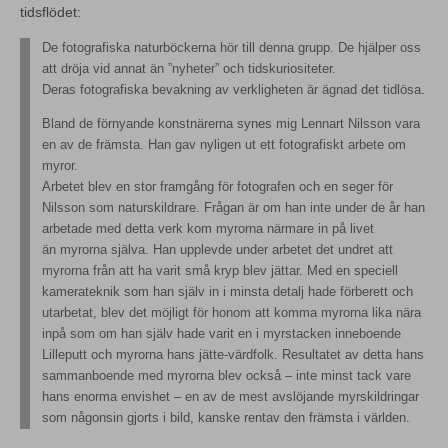
tidsflödet:
De fotografiska naturböckerna hör till denna grupp. De hjälper oss
att dröja vid annat än ”nyheter” och tidskuriositeter.
Deras fotografiska bevakning av verkligheten är ägnad det tidlösa.
Bland de förnyande konstnärerna synes mig Lennart Nilsson vara
en av de främsta. Han gav nyligen ut ett fotografiskt arbete om
myror.
Arbetet blev en stor framgång för fotografen och en seger för
Nilsson som naturskildrare. Frågan är om han inte under de år han
arbetade med detta verk kom myrorna närmare in på livet
än myrorna själva. Han upplevde under arbetet det undret att
myrorna från att ha varit små kryp blev jättar. Med en speciell
kamerateknik som han själv in i minsta detalj hade förberett och
utarbetat, blev det möjligt för honom att komma myrorna lika nära
inpå som om han själv hade varit en i myrstacken inneboende
Lilleputt och myrorna hans jätte-värdfolk. Resultatet av detta hans
sammanboende med myrorna blev också – inte minst tack vare
hans enorma envishet – en av de mest avslöjande myrskildringar
som någonsin gjorts i bild, kanske rentav den främsta i världen.