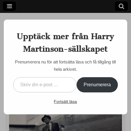
Upptäck mer från Harry
Martinson-sällskapet
Ett författarskap som fångar daggdroppen och speglar
kosmos
Harry
Prenumerera nu för att fortsätta läsa och få tillgång till
MINNESORD
hela arkivet.
Martinson-
Harry Martinson om
Skriv din e-post …
Lennart Nilsson
sällskapet
Prenumerera
by
admin
•
10 februari, 2017
•
0 Comments
Fortsätt läsa