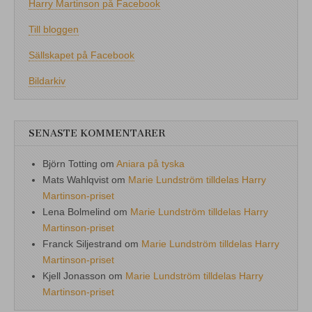
Harry Martinson på Facebook
Till bloggen
Sällskapet på Facebook
Bildarkiv
SENASTE KOMMENTARER
Björn Totting
om
Aniara på tyska
Mats Wahlqvist
om
Marie Lundström tilldelas Harry
Martinson-priset
Lena Bolmelind
om
Marie Lundström tilldelas Harry
Martinson-priset
Franck Siljestrand
om
Marie Lundström tilldelas Harry
Martinson-priset
Kjell Jonasson
om
Marie Lundström tilldelas Harry
Martinson-priset