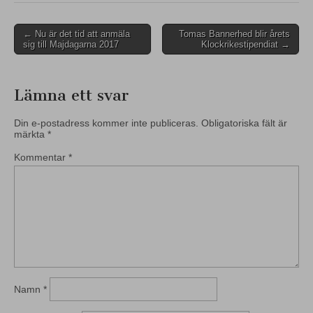
Post
← Nu är det tid att anmäla
Tomas Bannerhed blir årets
sig till Majdagarna 2017
Klockrikestipendiat →
navigation
Lämna ett svar
Din e-postadress kommer inte publiceras.
Obligatoriska fält är
märkta
*
Kommentar
*
Namn
*