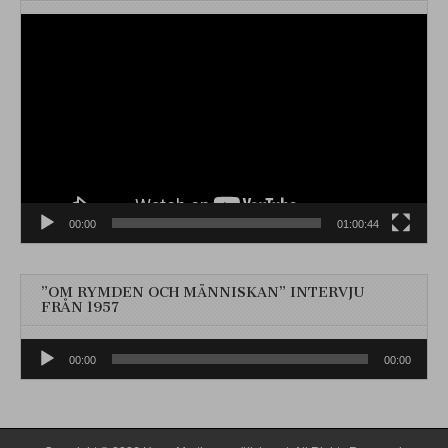
Videospelare
00:00
01:00:44
”OM RYMDEN OCH MÄNNISKAN” INTERVJU
FRÅN 1957
Ljudspelare
00:00
00:00