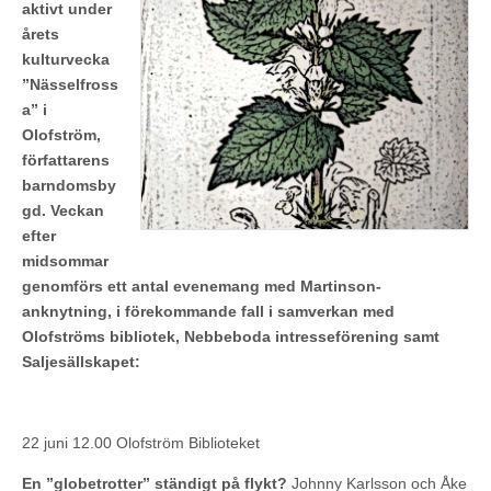
aktivt under
årets
kulturvecka
”Nässelfross
a” i
Olofström,
författarens
barndomsby
gd. Veckan
efter
midsommar
genomförs ett antal evenemang med Martinson-
anknytning, i förekommande fall i samverkan med
Olofströms bibliotek, Nebbeboda intresseförening samt
Saljesällskapet:
22 juni 12.00 Olofström Biblioteket
En ”globetrotter” ständigt på flykt?
Johnny Karlsson och Åke