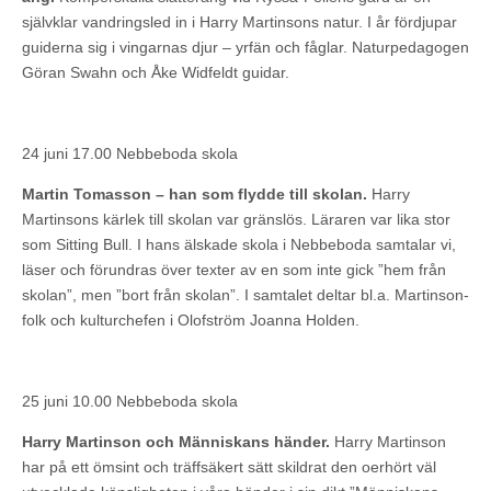
självklar vandringsled in i Harry Martinsons natur. I år fördjupar
guiderna sig i vingarnas djur – yrfän och fåglar. Naturpedagogen
Göran Swahn och Åke Widfeldt guidar.
24 juni 17.00 Nebbeboda skola
Martin Tomasson – han som flydde till skolan.
Harry
Martinsons kärlek till skolan var gränslös. Läraren var lika stor
som Sitting Bull. I hans älskade skola i Nebbeboda samtalar vi,
läser och förundras över texter av en som inte gick ”hem från
skolan”, men ”bort från skolan”. I samtalet deltar bl.a. Martinson-
folk och kulturchefen i Olofström Joanna Holden.
25 juni 10.00 Nebbeboda skola
Harry Martinson och Människans händer.
Harry Martinson
har på ett ömsint och träffsäkert sätt skildrat den oerhört väl