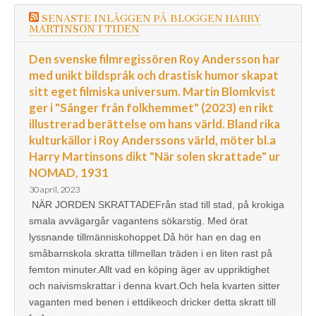
SENASTE INLÄGGEN PÅ BLOGGEN HARRY
MARTINSON I TIDEN
Den svenske filmregissören Roy Andersson har
med unikt bildspråk och drastisk humor skapat
sitt eget filmiska universum. Martin Blomkvist
ger i "Sånger från folkhemmet" (2023) en rikt
illustrerad berättelse om hans värld. Bland rika
kulturkällor i Roy Anderssons värld, möter bl.a
Harry Martinsons dikt "När solen skrattade" ur
NOMAD, 1931
30 april, 2023
NÄR JORDEN SKRATTADEFrån stad till stad, på krokiga
smala avvägargår vagantens sökarstig. Med örat
lyssnande tillmänniskohoppet.Då hör han en dag en
småbarnskola skratta tillmellan träden i en liten rast på
femton minuter.Allt vad en köping äger av uppriktighet
och naivismskrattar i denna kvart.Och hela kvarten sitter
vaganten med benen i ettdikeoch dricker detta skratt till