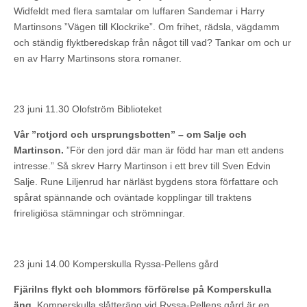
Widfeldt med flera samtalar om luffaren Sandemar i Harry
Martinsons ”Vägen till Klockrike”. Om frihet, rädsla, vägdamm
och ständig flyktberedskap från något till vad? Tankar om och ur
en av Harry Martinsons stora romaner.
23 juni 11.30 Olofström Biblioteket
Vår ”rotjord och ursprungsbotten” – om Salje och
Martinson.
”För den jord där man är född har man ett andens
intresse.” Så skrev Harry Martinson i ett brev till Sven Edvin
Salje. Rune Liljenrud har närläst bygdens stora författare och
spårat spännande och oväntade kopplingar till traktens
frireligiösa stämningar och strömningar.
23 juni 14.00 Komperskulla Ryssa-Pellens gård
Fjärilns flykt och blommors förförelse på Komperskulla
äng.
Komperskulla slåtteräng vid Ryssa-Pellens gård är en