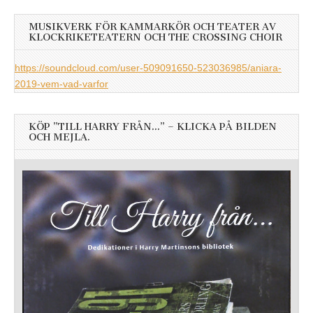
MUSIKVERK FÖR KAMMARKÖR OCH TEATER AV
KLOCKRIKETEATERN OCH THE CROSSING CHOIR
https://soundcloud.com/user-509091650-523036985/aniara-
2019-vem-vad-varfor
KÖP ”TILL HARRY FRÅN…” – KLICKA PÅ BILDEN
OCH MEJLA.