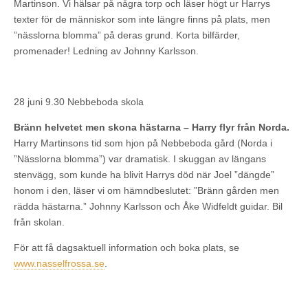
Martinson. Vi hälsar på några torp och läser högt ur Harrys
texter för de människor som inte längre finns på plats, men
”nässlorna blomma” på deras grund. Korta bilfärder,
promenader! Ledning av Johnny Karlsson.
28 juni 9.30 Nebbeboda skola
Bränn helvetet men skona hästarna – Harry flyr från Norda.
Harry Martinsons tid som hjon på Nebbeboda gård (Norda i
”Nässlorna blomma”) var dramatisk. I skuggan av längans
stenvägg, som kunde ha blivit Harrys död när Joel ”dängde”
honom i den, läser vi om hämndbeslutet: ”Bränn gården men
rädda hästarna.” Johnny Karlsson och Åke Widfeldt guidar. Bil
från skolan.
För att få dagsaktuell information och boka plats, se
www.nasselfrossa.se
.