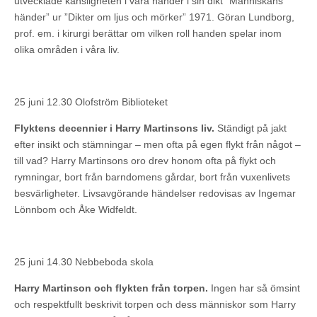
utvecklade känsligheten i våra händer i sin dikt ”Människans
händer” ur ”Dikter om ljus och mörker” 1971. Göran Lundborg,
prof. em. i kirurgi berättar om vilken roll handen spelar inom
olika områden i våra liv.
25 juni 12.30 Olofström Biblioteket
Flyktens decennier i Harry Martinsons liv.
Ständigt på jakt
efter insikt och stämningar – men ofta på egen flykt från något –
till vad? Harry Martinsons oro drev honom ofta på flykt och
rymningar, bort från barndomens gårdar, bort från vuxenlivets
besvärligheter. Livsavgörande händelser redovisas av Ingemar
Lönnbom och Åke Widfeldt.
25 juni 14.30 Nebbeboda skola
Harry Martinson och flykten från torpen.
Ingen har så ömsint
och respektfullt beskrivit torpen och dess människor som Harry