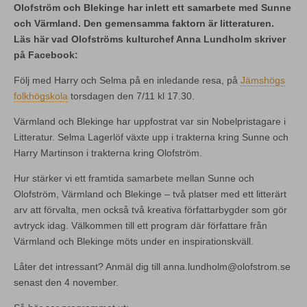
Olofström och Blekinge har inlett ett samarbete med Sunne
och Värmland. Den gemensamma faktorn är litteraturen.
Läs här vad Olofströms kulturchef Anna Lundholm skriver
på Facebook:
Följ med Harry och Selma på en inledande resa, på
Jämshögs
folkhögskola
torsdagen den 7/11 kl 17.30.
Värmland och Blekinge har uppfostrat var sin Nobelpristagare i
Litteratur. Selma Lagerlöf växte upp i trakterna kring Sunne och
Harry Martinson i trakterna kring Olofström.
Hur stärker vi ett framtida samarbete mellan Sunne och
Olofström, Värmland och Blekinge – två platser med ett litterärt
arv att förvalta, men också två kreativa författarbygder som gör
avtryck idag.
Välkommen till ett program där författare från
Värmland och Blekinge möts under en inspirationskväll.
Låter det intressant? Anmäl dig till anna.lundholm@olofstrom.se
senast den 4 november.