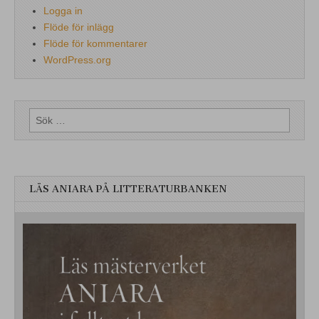
Logga in
Flöde för inlägg
Flöde för kommentarer
WordPress.org
Sök
efter:
LÄS ANIARA PÅ LITTERATURBANKEN