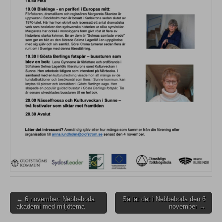
Post
← 6 november: Nebbeboda
Så lät det i Nebbeboda den 6
akademi med miljötema
november →
navigation