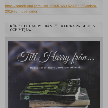
https://soundcloud.com/user-509091650-523036985/aniara-
2019-vem-vad-varfor
KÖP ”TILL HARRY FRÅN…” – KLICKA PÅ BILDEN
OCH MEJLA.