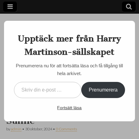
Upptäck mer från Harry
Martinson-sällskapet
Ett författarskap som fångar daggdroppen och speglar
kosmos
Harry
Prenumerera nu för att fortsätta läsa och få tillgång till
OLOFSTRÖM
hela arkivet.
Martinson-
7 november:
Skriv din e-post …
Inspirationsträff inför
sällskapet
Prenumerera
kommande samarbete
mellan Olofström och
Fortsätt läsa
Sunne
by
admin
•
30 oktober, 2024
•
0 Comments