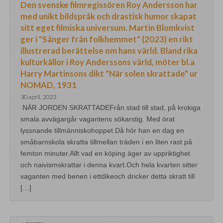
Den svenske filmregissören Roy Andersson har
med unikt bildspråk och drastisk humor skapat
sitt eget filmiska universum. Martin Blomkvist
ger i "Sånger från folkhemmet" (2023) en rikt
illustrerad berättelse om hans värld. Bland rika
kulturkällor i Roy Anderssons värld, möter bl.a
Harry Martinsons dikt "När solen skrattade" ur
NOMAD, 1931
30 april, 2023
NÄR JORDEN SKRATTADEFrån stad till stad, på krokiga
smala avvägargår vagantens sökarstig. Med örat
lyssnande tillmänniskohoppet.Då hör han en dag en
småbarnskola skratta tillmellan träden i en liten rast på
femton minuter.Allt vad en köping äger av uppriktighet
och naivismskrattar i denna kvart.Och hela kvarten sitter
vaganten med benen i ettdikeoch dricker detta skratt till
[…]