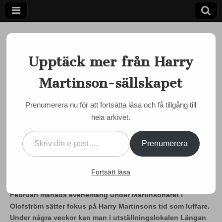
Upptäck mer från Harry
Martinson-sällskapet
Ett författarskap som fångar daggdroppen och speglar
kosmos
Harry
Prenumerera nu för att fortsätta läsa och få tillgång till
EVENEMANG
,
MARTINSON JUST NU
,
OLOFSTRÖM
hela arkivet.
Martinson-
Martinsonåret i Olofström
Skriv din e-post …
februari: Luffarliv och
sällskapet
Prenumerera
luffarslöjd
Fortsätt läsa
by
admin
•
1 februari, 2024
•
0 Comments
Februari månads evenemang under Martinsonåret i
Olofström sätter fokus på Harry Martinsons tid som luffare.
Under några veckor kan man i utställningslokalen Längan