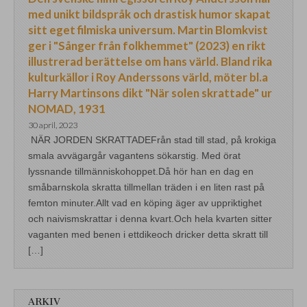
med unikt bildspråk och drastisk humor skapat
sitt eget filmiska universum. Martin Blomkvist
ger i "Sånger från folkhemmet" (2023) en rikt
illustrerad berättelse om hans värld. Bland rika
kulturkällor i Roy Anderssons värld, möter bl.a
Harry Martinsons dikt "När solen skrattade" ur
NOMAD, 1931
30 april, 2023
NÄR JORDEN SKRATTADEFrån stad till stad, på krokiga
smala avvägargår vagantens sökarstig. Med örat
lyssnande tillmänniskohoppet.Då hör han en dag en
småbarnskola skratta tillmellan träden i en liten rast på
femton minuter.Allt vad en köping äger av uppriktighet
och naivismskrattar i denna kvart.Och hela kvarten sitter
vaganten med benen i ettdikeoch dricker detta skratt till
[…]
ARKIV