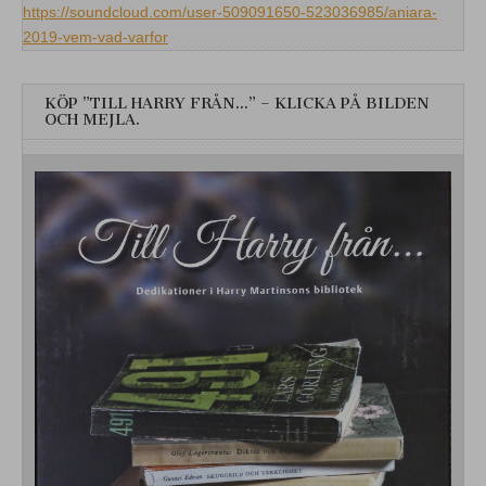
https://soundcloud.com/user-509091650-523036985/aniara-
2019-vem-vad-varfor
KÖP ”TILL HARRY FRÅN…” – KLICKA PÅ BILDEN
OCH MEJLA.