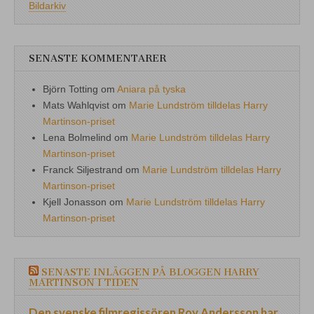
Bildarkiv
SENASTE KOMMENTARER
Björn Totting
om
Aniara på tyska
Mats Wahlqvist
om
Marie Lundström tilldelas Harry
Martinson-priset
Lena Bolmelind
om
Marie Lundström tilldelas Harry
Martinson-priset
Franck Siljestrand
om
Marie Lundström tilldelas Harry
Martinson-priset
Kjell Jonasson
om
Marie Lundström tilldelas Harry
Martinson-priset
SENASTE INLÄGGEN PÅ BLOGGEN HARRY
MARTINSON I TIDEN
Den svenske filmregissören Roy Andersson har