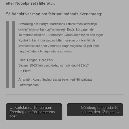
efter Nobelpriset i litteratur.
Så här skriver man om februari månads evenemang:
Utställning om Harrys Martinsons luffarliv med luffarslöjd
och luffarkonst från Luffarmuseet i Boda. Lördagen den
10 februari klockan 13 föreläser Göran Johansson och Inger
Rydbrink från Hönsalottas luffarmuseum om livet för de
svenska luffare som vandrade längs vägarna på jakt efter
något att äta och någonstans att sova.
Plats: Längan, Holje Park
Datum: 10-27 februari, lördag och söndag kl:13-17
Fri Entré
Arrangör: Konsthändigt i samarbete med Hönsalottas
Luffarmuseum
Post
← Karlskrona 15 februari:
Göteborg förbereder för
Föredrag om ”hållbarhetens
soarén den 12 mars →
navigation
poet”