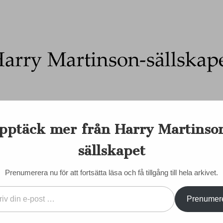
Ett författarskap som fångar daggdroppen och speglar kosmo
pptäck mer från Harry Martinso
on-sällskapet
nadens Martinson
Internationellt
Sociala medier
Majd
sällskapet
EN DORIS
KONTAKT/KÖP BÖCKER
STYRELSE
STADGAR
Prenumerera nu för att fortsätta läsa och få tillgång till hela arkivet.
Prenumer
es Andersson
VÄLKOMMEN SOM MED