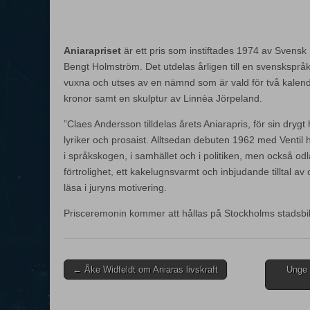
Aniarapriset
är ett pris som instiftades 1974 av Svensk 
Bengt Holmström. Det utdelas årligen till en svenskspråkig
vuxna och utses av en nämnd som är vald för två kalen
kronor samt en skulptur av Linnèa Jörpeland.
”Claes Andersson tilldelas årets Aniarapris, för sin dryg
lyriker och prosaist. Alltsedan debuten 1962 med Ventil 
i språkskogen, i samhället och i politiken, men också od
förtrolighet, ett kakelugnsvarmt och inbjudande tilltal av
läsa i juryns motivering.
Prisceremonin kommer att hållas på Stockholms stadsbib
Post
← Åke Widfeldt om Aniaras livskraft
Unge 
navigation