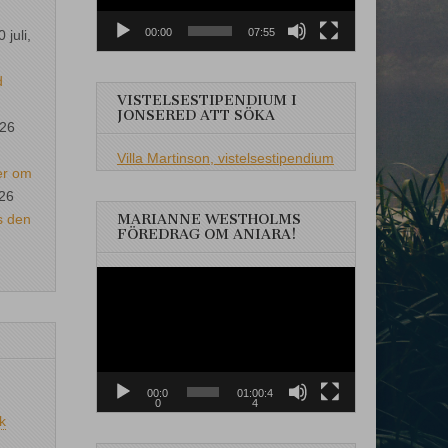
00:00
07:55
0 juli,
d
VISTELSESTIPENDIUM I
JONSERED ATT SÖKA
026
Villa Martinson, vistelsestipendium
er om
026
s den
MARIANNE WESTHOLMS
FÖREDRAG OM ANIARA!
Videospelare
00:0
01:00:4
0
4
k