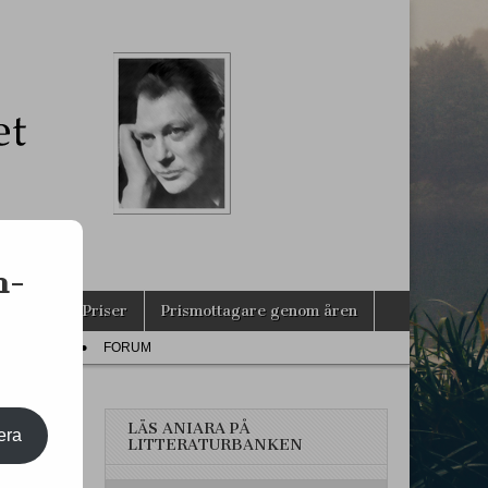
s
n-
agarna
Priser
Prismottagare genom åren
PRESS
FORUM
LÄS ANIARA PÅ
era
LITTERATURBANKEN
LEM!