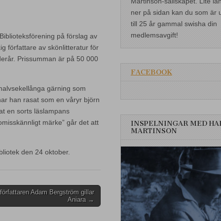
Martinson-sällskapet. Lite lä
ner på sidan kan du som är 
till 25 år gammal swisha din
medlemsavgift!
Biblioteksförening på förslag av
 författare av skönlitteratur för
derår. Prissumman är på 50 000
FACEBOOK
t halvsekellånga gärning som
har han rasat som en våryr björn
lat en sorts läslampans
 omisskännligt märke” går det att
INSPELNINGAR MED HA
MARTINSON
liotek den 24 oktober.
författaren Adam Bergström gillar
Aniara →