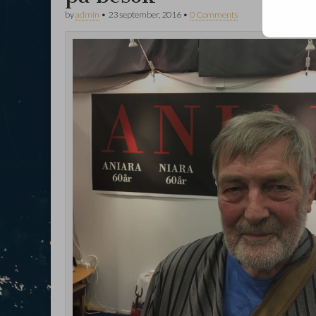
by
admin
•
23 september, 2016
•
0 Comments