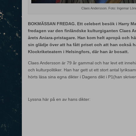
Claes Andersson. Foto: Ingemar Lö
BOKMÄSSAN FREDAG. Ett celebert besök i Harry Ma
fredagen var den finländske kulturgiganten Claes 
årets Aniara-pristagare. Han kom helt apropå och h
sin glädje över att ha fått priset och att han också ha
Klockriketeatern i Helsingfors, där han är bosatt.
Claes Andersson är 79 år gammal och har levt ett innehål
och kulturpolitiker. Han har gett ut ett stort antal lyriks
hörts läsa sina egna dikter i Dagens dikt i P1(han skrive
Lyssna här på en av hans dikter: