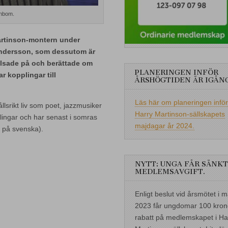
nnbom.
rtinson-montern under
Andersson, som dessutom är
älsade på och berättade om
PLANERINGEN INFÖR
r kopplingar till
ÅRSHÖGTIDEN ÄR IGÅN
Läs här om planeringen inför
lsrikt liv som poet, jazzmusiker
Harry Martinson-sällskapets
amlingar och har senast i somras
majdagar år 2024.
r på svenska).
NYTT: UNGA FÅR SÄNKT
MEDLEMSAVGIFT.
Enligt beslut vid årsmötet i m
2023 får ungdomar 100 kron
rabatt på medlemskapet i Ha