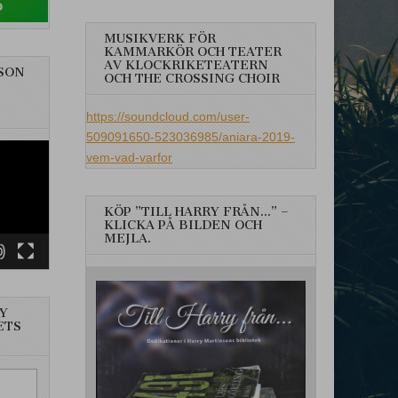
MUSIKVERK FÖR
KAMMARKÖR OCH TEATER
AV KLOCKRIKETEATERN
SON
OCH THE CROSSING CHOIR
https://soundcloud.com/user-
509091650-523036985/aniara-2019-
vem-vad-varfor
KÖP ”TILL HARRY FRÅN…” –
KLICKA PÅ BILDEN OCH
MEJLA.
Y
ETS