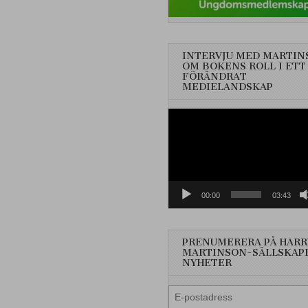
INTERVJU MED MARTIN
OM BOKENS ROLL I ETT
FÖRÄNDRAT
MEDIELANDSKAP
Videospelare
00:00
03:43
PRENUMERERA PÅ HARR
MARTINSON-SÄLLSKAP
NYHETER
E-