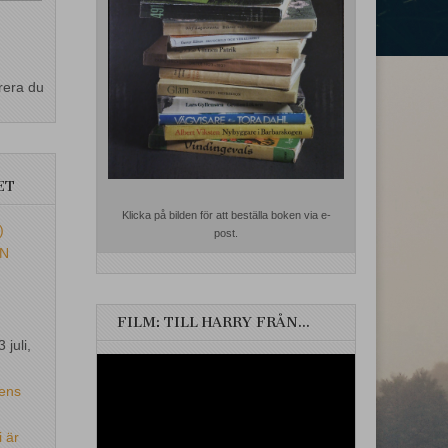
rera du
ET
Klicka på bilden för att beställa boken via e-
)
post.
EN
FILM: TILL HARRY FRÅN…
3 juli,
Videospelare
ens
i är