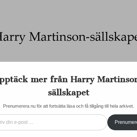
Ett författarskap som fångar daggdroppen och speglar kosmo
pptäck mer från Harry Martinso
on-sällskapet
nadens Martinson
Internationellt
Sociala medier
Majd
sällskapet
EN DORIS
KONTAKT/KÖP BÖCKER
STYRELSE
STADGAR
Prenumerera nu för att fortsätta läsa och få tillgång till hela arkivet.
Prenumer
rtinsons
VÄLKOMMEN SOM MED