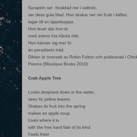
Surapeln ser föraktad ner i vattnet,
ser dess gula blad. Hon skakar ner sin frukt i källan,
lagar till en äppelsoppa.
Hon lever där hon är
med artens fria hårda öde.
Hon känner sig mer fri
än paradisets träd.
Dikten är översatt av Robin Fulton och publicerad i Ch
Poems (Bloodaxe Books 2010)
Crab Apple Tree
Looks despised down in the water,
sees its yellow leaves.
Shakes its fruit into the spring
makes an apple soup.
Lives where it is
with the free hard fate of its kind.
Feels freer