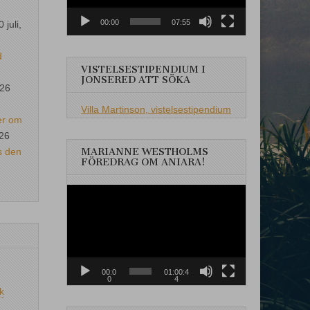
00:00
07:55
0 juli,
d
VISTELSESTIPENDIUM I
JONSERED ATT SÖKA
026
Villa Martinson, vistelsestipendium
er om
026
s den
MARIANNE WESTHOLMS
FÖREDRAG OM ANIARA!
Videospelare
00:0
01:00:4
0
4
k