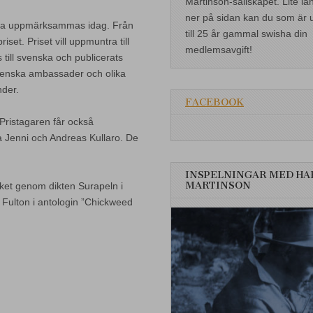
Martinson-sällskapet. Lite lä
ner på sidan kan du som är 
orea uppmärksammas idag. Från
till 25 år gammal swisha din
et. Priset vill uppmuntra till
medlemsavgift!
s till svenska och publicerats
venska ambassader och olika
nder.
FACEBOOK
 Pristagaren får också
na Jenni och Andreas Kullaro. De
INSPELNINGAR MED HA
MARTINSON
erket genom dikten Surapeln i
 Fulton i antologin ”Chickweed