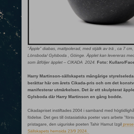
”Äpple” diabas, mattpolerad, med stjälk av trä , ca 7 cm, 
Lönsboda/ Gylsboda , Göinge. Äpplet kan levereras med 
som åtföljer äpplet – CIKADA 2024.
Foto: Kullaro/Fa
Harry Martinson-sällskapets mångårige styrelsele
berättar här om årets Cikada-pris och om det konstv
manifesterar utmärkelsen. Det är ett skulpterat äpple
Gylsboda där Harry Martinson en gång bodde.
Cikadapriset instiftades 2004 i samband med högtidligh
födelse. Det ges till östasiatiska poeter vars arbete ”förs
pristagare, den uiguriske poeten Tahir Hamut Izgil
prese
Sällskapets hemsida 23/9 2024.