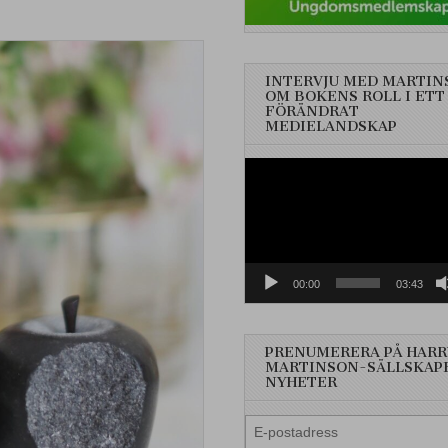
INTERVJU MED MARTIN
OM BOKENS ROLL I ETT
FÖRÄNDRAT
MEDIELANDSKAP
Videospelare
00:00
03:43
PRENUMERERA PÅ HARR
MARTINSON-SÄLLSKAP
NYHETER
E-