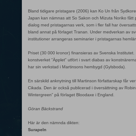
Bland tidigare pristagare (2006) kan Ko Un från Sydk
Japan kan nämnas att So Sakon och Mizuta Noriko fått pris
dialog med pristagarnas verk, som i fler fall har översatt
bland annat på förlaget Tranan. Under medverkan av s
institutioner arrangeras seminarier i pristagarnas hemlä
Priset (30 000 kronor) finansieras av Svenska Institutet.
konstverket ”Äpplet” utfört i svart diabas av konstnärer
har sin verkstad i Martinsons hembygd (Gylsboda).
En särskild anknytning till Martinson författarskap får v
Cikada. Den är också publicerad i översättning av Robin
Wintergreen” på förlaget Bloodaxe i England.
Göran Bäckstrand
Här är den nämnda dikten:
Surapeln