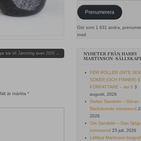
postadress
Prenumerera
Gör som 1 631 andra, prenume
med.
gar bär till Jämshög även 2025 →
NYHETER FRÅN HARRY
MARTINSON-SÄLLSKAP
FEM ROLLER (INTE SEX
SÖKER (OCH FINNER) 
FÖRFATTARE – del 5
3
fält är märkta
*
augusti, 2026
Stefan Sandelin – Göran
Bäckstrands minnesord
2
2026
Om Sandelin – Dan Sjögr
minnesord
23 juli, 2026
Lättläst Martinson-biograf