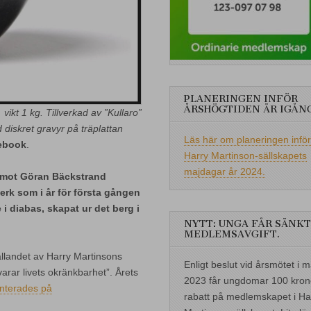
PLANERINGEN INFÖR
ÅRSHÖGTIDEN ÄR IGÅN
vikt 1 kg. Tillverkad av ”Kullaro”
diskret gravyr på träplattan
Läs här om planeringen inför
cebook
.
Harry Martinson-sällskapets
majdagar år 2024.
damot Göran Bäckstrand
erk som i år för första gången
 i diabas, skapat ur det berg i
NYTT: UNGA FÅR SÄNKT
MEDLEMSAVGIFT.
ållandet av Harry Martinsons
Enligt beslut vid årsmötet i m
varar livets okränkbarhet”. Årets
2023 får ungdomar 100 kron
nterades på
rabatt på medlemskapet i Ha