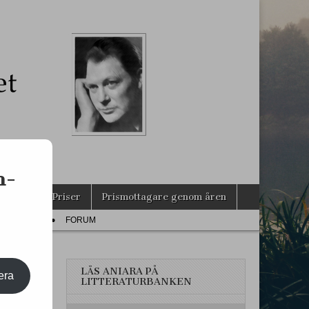
s
n-
agarna
Priser
Prismottagare genom åren
PRESS
FORUM
LÄS ANIARA PÅ
era
LITTERATURBANKEN
LEM!