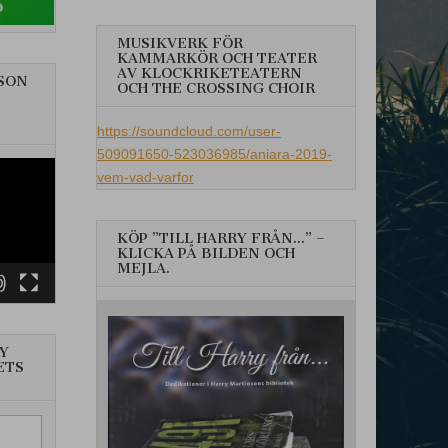
MUSIKVERK FÖR
KAMMARKÖR OCH TEATER
AV KLOCKRIKETEATERN
SON
OCH THE CROSSING CHOIR
https://soundcloud.com/user-
509091650-523036985/aniara-2019-
vem-vad-varfor
KÖP ”TILL HARRY FRÅN…” –
KLICKA PÅ BILDEN OCH
MEJLA.
Y
ETS