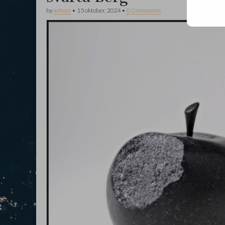
by
admin
•
15 oktober, 2024
•
0 Comments