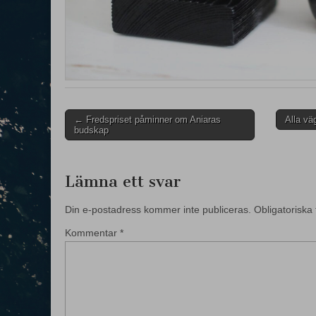
Post
← Fredspriset påminner om Aniaras
Alla vä
budskap
navigation
Lämna ett svar
Din e-postadress kommer inte publiceras.
Obligatoriska 
Kommentar
*