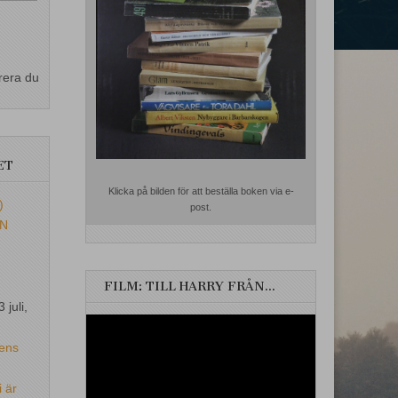
rera du
ET
Klicka på bilden för att beställa boken via e-
)
post.
EN
FILM: TILL HARRY FRÅN…
3 juli,
Videospelare
ens
i är