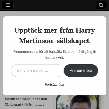
Upptäck mer från Harry
Martinson-sällskapet
Ett författarskap som fångar daggdroppen och speglar
kosmos
Harry
Prenumerera nu för att fortsätta läsa och få tillgång till
MAJDAGARNA 2015
,
PRISER
hela arkivet.
Martinson-
Klockrikestipendiet 2015
Skriv din e-post …
till Maiping Chen
sällskapet
Prenumerera
by
admin
•
1 februari, 2015
•
0 Comments
Fortsätt läsa
I samband med
styrelsemötet för Harry
Martinson-sällskapet den
31 januari tillkännagavs