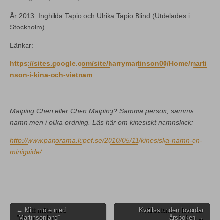
År 2013: Inghilda Tapio och Ulrika Tapio Blind (Utdelades i
Stockholm)
Länkar:
https://sites.google.com/site/harrymartinson00/Home/marti
nson-i-kina-och-vietnam
Maiping Chen eller Chen Maiping? Samma person, samma
namn men i olika ordning. Läs här om kinesiskt namnskick:
http://www.panorama.lupef.se/2010/05/11/kinesiska-namn-en-
miniguide/
Post
← Mitt möte med
Kvällsstunden lovordar
”Martinsonland”
årsboken →