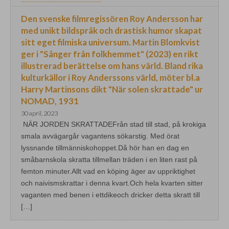
Den svenske filmregissören Roy Andersson har
med unikt bildspråk och drastisk humor skapat
sitt eget filmiska universum. Martin Blomkvist
ger i "Sånger från folkhemmet" (2023) en rikt
illustrerad berättelse om hans värld. Bland rika
kulturkällor i Roy Anderssons värld, möter bl.a
Harry Martinsons dikt "När solen skrattade" ur
NOMAD, 1931
30 april, 2023
NÄR JORDEN SKRATTADEFrån stad till stad, på krokiga
smala avvägargår vagantens sökarstig. Med örat
lyssnande tillmänniskohoppet.Då hör han en dag en
småbarnskola skratta tillmellan träden i en liten rast på
femton minuter.Allt vad en köping äger av uppriktighet
och naivismskrattar i denna kvart.Och hela kvarten sitter
vaganten med benen i ettdikeoch dricker detta skratt till
[…]