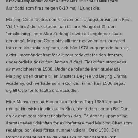
Klockrikestipendiet kommer att delas ut under sällskapets
årshögtid som firas helgen 8-10 maj i Ljungskile.
Maiping Chen föddes den 4 november i Jiangsuprovinsen i Kina.
Vid 17 års ålder skickades han till Inre Mongoliet för den
”omskolning”, som Mao Zedong krävde att ungdomar skulle
genomgå. Maiping Chen blev alltmer medveten om förtrycket
från den kinesiska regimen, och från 1978 engagerade han sig
aktivt i motståndet framför allt som redaktör för den litterära,
underjordiska tidskriften
Jintuan (I dag)
. Tidskriften stoppades
av myndigheterna 1980. Under de följande åren studerade
Maiping Chen drama till en Masters Degree vid Beijing Drama
Academy, och verkade som lektor där, innan han 1986 begav
sig till Oslo för fortsatta dramastudier.
Efter Massakern på Himmelska Fridens Torg 1989 lämnade
många kinesiska intellektuella Kina, bland dem poeten Bei Dao,
en av dem som startat tidskriften
I dag.
På dennes uppmaning
återstartades tidskriften för exilförfattare med Maiping Chen som
redaktör, och dess första nummer utkom i Oslo 1990. Den
förbjöds omedelbart av de kinesiska myndigheterna, och