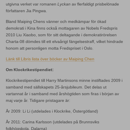
utgivna verket var romanen
Lyckan
av flerfaldigt prisbelönade
författaren Jia Pingwa.
Bland Maiping Chens vänner och medkämpar för ökad
demokrati i Kina finns också mottagaren av Nobels Fredspris
2010 Liu Xiaobo, som för sitt deltagande i demokratirörelsen
Charta-08 dömdes till ett elvaårigt fängelsestraff, vilket hindrade
honom att personligen motta Fredspriset i Oslo.
Länk till Libris lista över böcker av Maiping Chen
Om Klockrikestipendiet:
Klockrikestipendiet till Harry Martinsons minne instiftades 2009 i
samband med sällskapets 25-årsjubileum. Det delas ut
vartannat år i samband med årshögtiden som firas i början av
maj varje år. Tidigare pristagare är:
År 2009: Li Li (utdelades i Klockrike, Östergötland)
År 2011: Carina Karlsson (utdelades på Brunnsviks
folkhögskola, Dalarna)