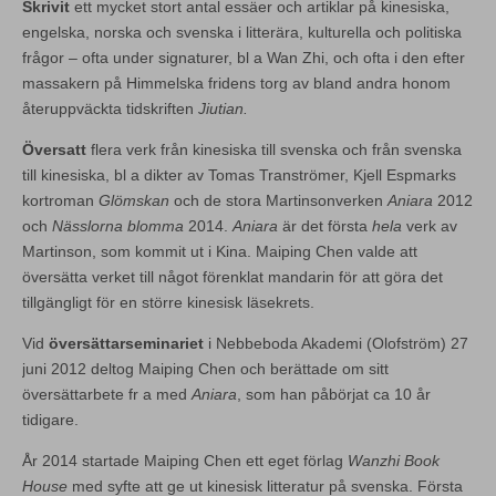
Skrivit
ett mycket stort antal essäer och artiklar på kinesiska,
engelska, norska och svenska i litterära, kulturella och politiska
frågor – ofta under signaturer, bl a Wan Zhi, och ofta i den efter
massakern på Himmelska fridens torg av bland andra honom
återuppväckta tidskriften
Jiutian.
Översatt
flera verk från kinesiska till svenska och från svenska
till kinesiska, bl a dikter av Tomas Tranströmer, Kjell Espmarks
kortroman
Glömskan
och de stora Martinsonverken
Aniara
2012
och
Nässlorna blomma
2014.
Aniara
är det första
hela
verk av
Martinson, som kommit ut i Kina. Maiping Chen valde att
översätta verket till något förenklat mandarin för att göra det
tillgängligt för en större kinesisk läsekrets.
Vid
översättarseminariet
i Nebbeboda Akademi (Olofström) 27
juni 2012 deltog Maiping Chen och berättade om sitt
översättarbete fr a med
Aniara
, som han påbörjat ca 10 år
tidigare.
År 2014 startade Maiping Chen ett eget förlag
Wanzhi Book
House
med syfte att ge ut kinesisk litteratur på svenska. Första