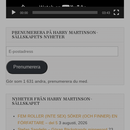
00:00
03:43
PRENUMERERA PÅ HARRY MARTINSON-
SÄLLSKAPETS NYHETER
E-
postadress
Prenumerera
Gör som 1 631 andra, prenumerera du med.
NYHETER FRÅN HARRY MARTINSON-
SÄLLSKAPET
FEM ROLLER (INTE SEX) SÖKER (OCH FINNER) EN
FÖRFATTARE – del 5
3 augusti, 2026
Stefan Sandelin – Göran Bäckstrands minnesord
23