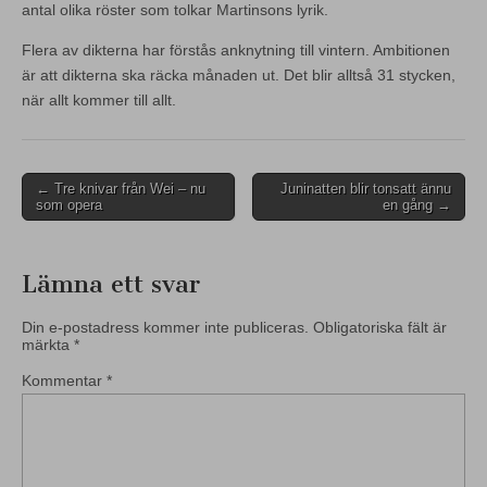
antal olika röster som tolkar Martinsons lyrik.
Flera av dikterna har förstås anknytning till vintern. Ambitionen
är att dikterna ska räcka månaden ut. Det blir alltså 31 stycken,
när allt kommer till allt.
Post
← Tre knivar från Wei – nu
Juninatten blir tonsatt ännu
som opera
en gång →
navigation
Lämna ett svar
Din e-postadress kommer inte publiceras.
Obligatoriska fält är
märkta
*
Kommentar
*