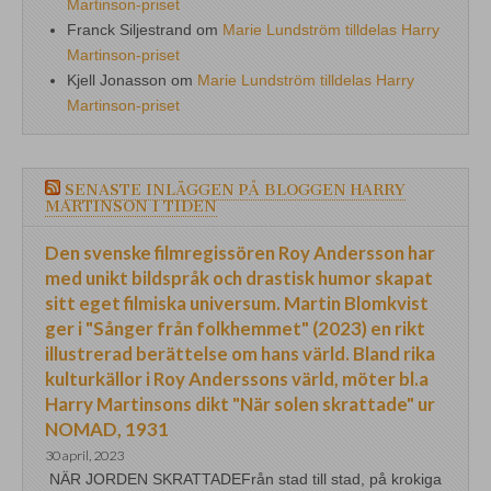
Martinson-priset
Franck Siljestrand
om
Marie Lundström tilldelas Harry
Martinson-priset
Kjell Jonasson
om
Marie Lundström tilldelas Harry
Martinson-priset
SENASTE INLÄGGEN PÅ BLOGGEN HARRY
MARTINSON I TIDEN
Den svenske filmregissören Roy Andersson har
med unikt bildspråk och drastisk humor skapat
sitt eget filmiska universum. Martin Blomkvist
ger i "Sånger från folkhemmet" (2023) en rikt
illustrerad berättelse om hans värld. Bland rika
kulturkällor i Roy Anderssons värld, möter bl.a
Harry Martinsons dikt "När solen skrattade" ur
NOMAD, 1931
30 april, 2023
NÄR JORDEN SKRATTADEFrån stad till stad, på krokiga