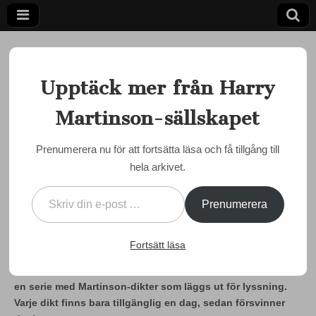
Upptäck mer från Harry
Martinson-sällskapet
Ett författarskap som fångar daggdroppen och speglar
kosmos
Harry
Prenumerera nu för att fortsätta läsa och få tillgång till
MARTINSON JUST NU
,
SOCIALA MEDIER
hela arkivet.
Martinson-
Lyssna på Martinson-lyrik
Skriv din e-post …
hela december månad
sällskapet
Prenumerera
by
admin
•
29 november, 2022
•
0 Comments
Fortsätt läsa
Den 1 december blir det viktigare än någonsin att följa
Harry Martinson-sällskapets hemsida. Då startar nämligen
en serie med Martinson-dikter som läggs ut för lyssning.
Varje dikt finns bara tillgänglig en dag, sedan försvinner