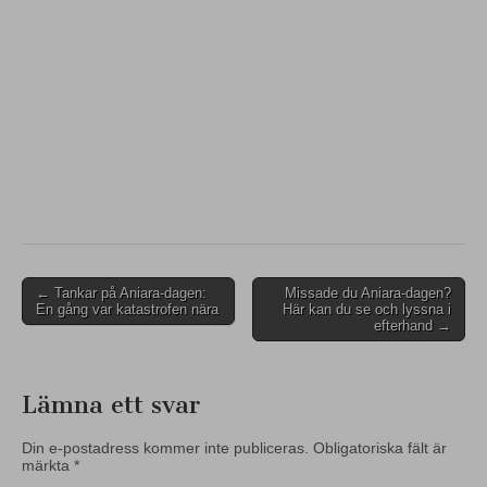
Post
← Tankar på Aniara-dagen:
Missade du Aniara-dagen?
En gång var katastrofen nära
Här kan du se och lyssna i
navigation
efterhand →
Lämna ett svar
Din e-postadress kommer inte publiceras.
Obligatoriska fält är
märkta
*