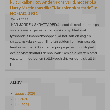
kulturkällor i Roy Anderssons värld, möter bl.a
Harry Martinsons dikt "När solen skrattade" ur
NOMAD, 1931
30 april, 2023
NÄR JORDEN SKRATTADEFrån stad till stad, på krokiga
smala avvägargår vagantens sökarstig. Med örat
lyssnande tillmänniskohoppet.Då hör han en dag en
småbarnskola skratta tillmellan träden i en liten rast på
femton minuter.Allt vad en köping äger av uppriktighet
och naivismskrattar i denna kvart.Och hela kvarten sitter
vaganten med benen i ettdikeoch dricker detta skratt till
[…]
ARKIV
augusti 2026
juli 2026
juni 2026