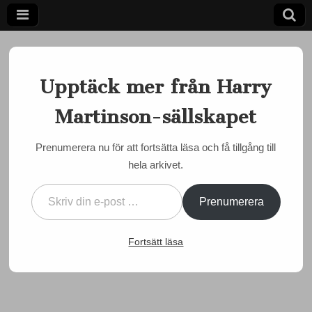
Upptäck mer från Harry
Martinson-sällskapet
Ett författarskap som fångar daggdroppen och speglar
kosmos
Harry
Prenumerera nu för att fortsätta läsa och få tillgång till
MARTINSON JUST NU
hela arkivet.
Martinson-
Just nu: Direktsändning
Skriv din e-post …
från Aniara-dagen i
sällskapet
Prenumerera
Nebbeboda skola
Fortsätt läsa
by
admin
•
12 oktober, 2016
•
0 Comments