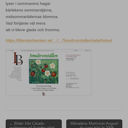
lyser i sommarens hagar
kärlekens sommarstjärna,
midsommartidernas blomma.
Vad förtjänte väl mera
att vi bleve glada och fromma.
https://litteraturbanken.se/…/…/Smultronstallen/sida/I/etext
Post
← Bilder från Cikada-
Månadens Martinson Augusti
guidningen på Sundby gård
– da capo från år 2008 →