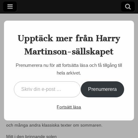
Upptäck mer från Harry
Martinson-sällskapet
Ett författarskap som fångar daggdroppen och speglar
kosmos
Harry
Prenumerera nu för att fortsätta läsa och få tillgång till
MARTINSON JUST NU
hela arkivet.
Martinson-
Sommarantologi av
Skriv din e-post …
Litteraturbanken.se
sällskapet
Prenumerera
by
Semir Susic
•
1 juli, 2018
•
0 Comments
Fortsätt läsa
Ta del av Litteraturbanken.se:s sommarantologi
Smultronställen
med Harry Martinsons dikt ”Mitt i den brinnande solen” ur Aniara
och många andra klassiska texter om sommaren.
Mitt i den brinnande solen