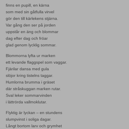
finns en pupill, en kärna
som med sin gåtfulla virvel
gör den till kärlekens stjärna.
Var gång den ser på jorden
uppstår en äng och blommar
dag efter dag och fröar
glad genom lycklig sommar.
Blommorna lyfta ur marken
ett levande flaggspel som vaggar.
Fjärilar dansa med gula
slöjor kring tistelns taggar.
Humlorna brumma i gräset
där stråskuggan marken rutar.
Sval leker sommarvinden
i lättrörda vallmoklutar.
Flyktig är lyckan – en stundens
slumpvinst i soliga dagar.
Långt bortom larv och grymhet