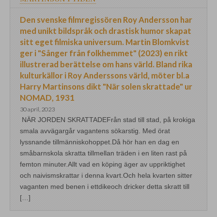
Den svenske filmregissören Roy Andersson har
med unikt bildspråk och drastisk humor skapat
sitt eget filmiska universum. Martin Blomkvist
ger i "Sånger från folkhemmet" (2023) en rikt
illustrerad berättelse om hans värld. Bland rika
kulturkällor i Roy Anderssons värld, möter bl.a
Harry Martinsons dikt "När solen skrattade" ur
NOMAD, 1931
30 april, 2023
NÄR JORDEN SKRATTADEFrån stad till stad, på krokiga
smala avvägargår vagantens sökarstig. Med örat
lyssnande tillmänniskohoppet.Då hör han en dag en
småbarnskola skratta tillmellan träden i en liten rast på
femton minuter.Allt vad en köping äger av uppriktighet
och naivismskrattar i denna kvart.Och hela kvarten sitter
vaganten med benen i ettdikeoch dricker detta skratt till
[…]