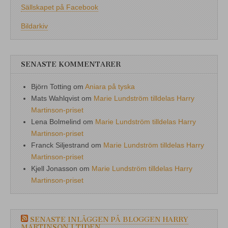
Sällskapet på Facebook
Bildarkiv
SENASTE KOMMENTARER
Björn Totting
om
Aniara på tyska
Mats Wahlqvist
om
Marie Lundström tilldelas Harry
Martinson-priset
Lena Bolmelind
om
Marie Lundström tilldelas Harry
Martinson-priset
Franck Siljestrand
om
Marie Lundström tilldelas Harry
Martinson-priset
Kjell Jonasson
om
Marie Lundström tilldelas Harry
Martinson-priset
SENASTE INLÄGGEN PÅ BLOGGEN HARRY
MARTINSON I TIDEN