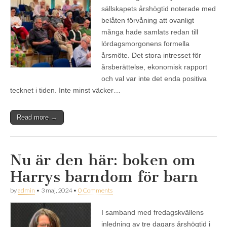
sällskapets årshögtid noterade med
belåten förvåning att ovanligt
många hade samlats redan till
lördagsmorgonens formella
årsmöte. Det stora intresset för
årsberättelse, ekonomisk rapport
och val var inte det enda positiva
tecknet i tiden. Inte minst väcker…
Read more →
Nu är den här: boken om
Harrys barndom för barn
by
admin
•
3 maj, 2024
•
0 Comments
I samband med fredagskvällens
inledning av tre dagars årshögtid i