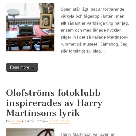
Solen står lågt, det är fortfarande
vårkyla och fågelrop i luften, men
allt sådant är världsliga ting när jag,
ensam och med lånade nycklar,
stiger in i det så kallade Martinson-
rummet på museet i Jämshög. Jag
slår försiktigt sju slag…
Read more →
Olofströms fotoklubb
inspirerades av Harry
Martinsons lyrik
by
admin
•
14 maj, 2024
•
0 Comments
Harry Martinson var även en