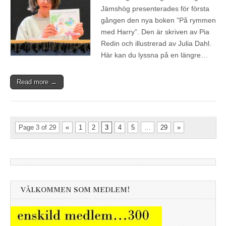
Jämshög presenterades för första
gången den nya boken ”På rymmen
med Harry”. Den är skriven av Pia
Redin och illustrerad av Julia Dahl.
Här kan du lyssna på en längre…
Read more →
Page 3 of 29
«
1
2
3
4
5
…
29
»
VÄLKOMMEN SOM MEDLEM!