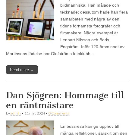
bildmänniska. Han målade och
tecknade; dessutom hade han flera
samarbeten med några av den
tidens förnämsta fotografer och
filmmakare. Några exempel är
Lennart Nilsson och Boris
Engström. Inför 120-årsminnet av
Martinsons födelse har Olofströms fotoklubb…
Read more →
Dan Sjögren: Hommage till
en räntmästare
by
admin
•
11 maj, 2024
•
0 Comments
En bussresa kan ge upphov till
många reflektioner, särskilt om den