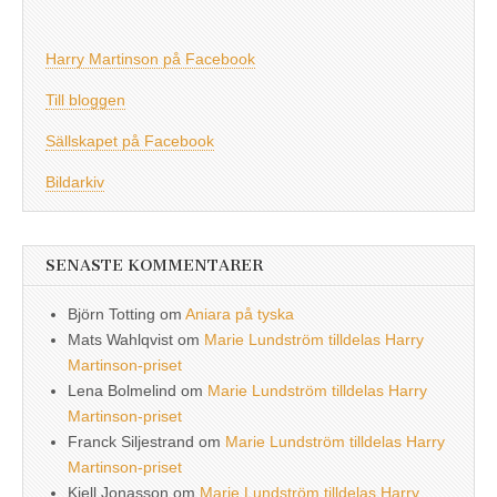
Harry Martinson på Facebook
Till bloggen
Sällskapet på Facebook
Bildarkiv
SENASTE KOMMENTARER
Björn Totting
om
Aniara på tyska
Mats Wahlqvist
om
Marie Lundström tilldelas Harry
Martinson-priset
Lena Bolmelind
om
Marie Lundström tilldelas Harry
Martinson-priset
Franck Siljestrand
om
Marie Lundström tilldelas Harry
Martinson-priset
Kjell Jonasson
om
Marie Lundström tilldelas Harry