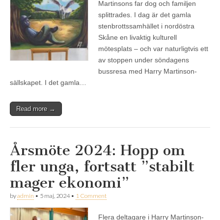
Martinsons far dog och familjen
splittrades. I dag är det gamla
stenbrottssamhället i nordöstra
Skåne en livaktig kulturell
mötesplats – och var naturligtvis ett
av stoppen under söndagens
bussresa med Harry Martinson-
sällskapet. I det gamla…
Read more →
Årsmöte 2024: Hopp om
fler unga, fortsatt ”stabilt
mager ekonomi”
by
admin
•
5 maj, 2024
•
1 Comment
Flera deltagare i Harry Martinson-