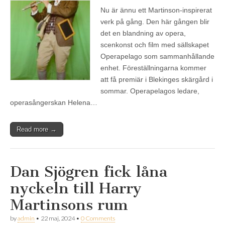
Nu är ännu ett Martinson-inspirerat
verk på gång. Den här gången blir
det en blandning av opera,
scenkonst och film med sällskapet
Operapelago som sammanhållande
enhet. Föreställningarna kommer
att få premiär i Blekinges skärgård i
sommar. Operapelagos ledare,
operasångerskan Helena…
Read more →
Dan Sjögren fick låna
nyckeln till Harry
Martinsons rum
by
admin
•
22 maj, 2024
•
0 Comments