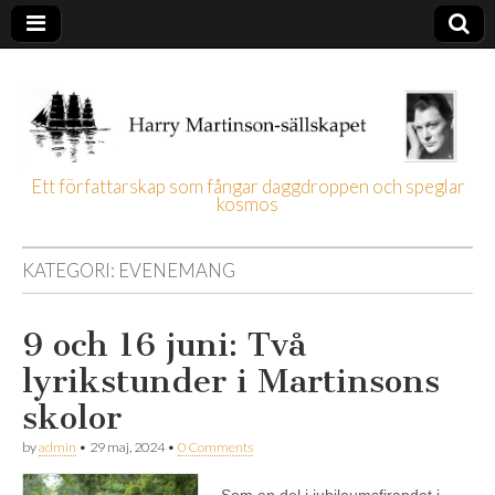
Ett författarskap som fångar daggdroppen och speglar
kosmos
Harry
Martinson-
KATEGORI:
EVENEMANG
sällskapet
9 och 16 juni: Två
lyrikstunder i Martinsons
skolor
by
admin
•
29 maj, 2024
•
0 Comments
Som en del i jubileumsfirandet i