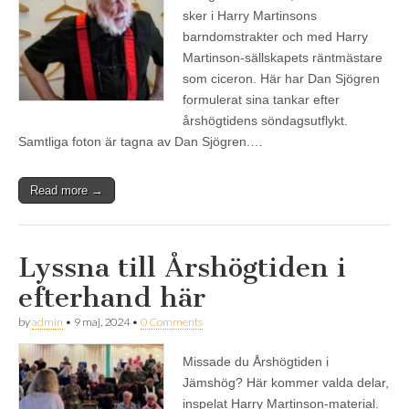
sker i Harry Martinsons
barndomstrakter och med Harry
Martinson-sällskapets räntmästare
som ciceron. Här har Dan Sjögren
formulerat sina tankar efter
årshögtidens söndagsutflykt.
Samtliga foton är tagna av Dan Sjögren.…
Read more →
Lyssna till Årshögtiden i
efterhand här
by
admin
•
9 maj, 2024
•
0 Comments
Missade du Årshögtiden i
Jämshög? Här kommer valda delar,
inspelat Harry Martinson-material.