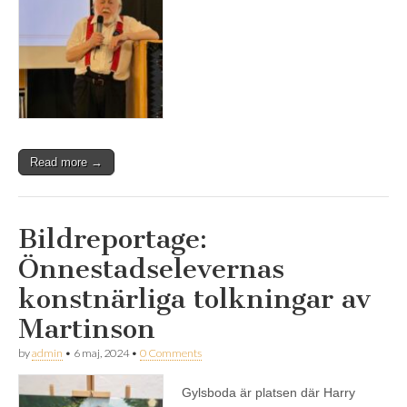
Read more →
Bildreportage:
Önnestadselevernas
konstnärliga tolkningar av
Martinson
by
admin
•
6 maj, 2024
•
0 Comments
Gylsboda är platsen där Harry