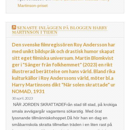
Martinson-priset
SENASTE INLÄGGEN PÅ BLOGGEN HARRY
MARTINSON I TIDEN
Den svenske filmregissören Roy Andersson har
med unikt bildspråk och drastisk humor skapat
sitt eget filmiska universum. Martin Blomkvist
ger i "Sånger från folkhemmet" (2023) en rikt
illustrerad berättelse om hans värld. Bland rika
kulturkällor i Roy Anderssons värld, möter bl.a
Harry Martinsons dikt "När solen skrattade" ur
NOMAD, 1931
30 april, 2023
NÄR JORDEN SKRATTADEFrån stad till stad, på krokiga
smala avvägargår vagantens sökarstig. Med örat
lyssnande tillmänniskohoppet.Då hör han en dag en
småbarnskola skratta tillmellan träden i en liten rast på