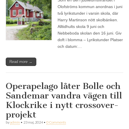
Olofströms kommun anordnas i juni
två lyrikstunder i varsin skola, där
Harry Martinson nött skolbänken.
Alltidhults skola 9 juni och
Nebbeboda skolan den 16 juni. Giv
doft i blomma – Lyrikstunder Platser
och datum:…
Read more →
Operapelago låter Bolle och
Sandemar vandra vägen till
Klockrike i nytt crossover-
projekt
by
admin
•
23 maj, 2024
•
0 Comments