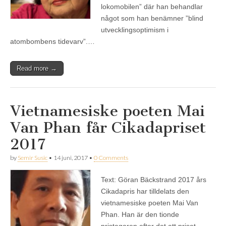
lokomobilen” där han behandlar
något som han benämner ”blind
utvecklingsoptimism i
atombombens tidevarv”.…
Read more →
Vietnamesiske poeten Mai
Van Phan får Cikadapriset
2017
by
Semir Susic
•
14 juni, 2017
•
0 Comments
Text: Göran Bäckstrand 2017 års
Cikadapris har tilldelats den
vietnamesiske poeten Mai Van
Phan. Han är den tionde
pristagaren efter det att priset