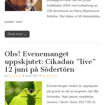
instiftades 2004 med anledning av
100-årsminnet av Harry Martinsons
födelse. Det delas ut till östasiatiska
poeter, som…
Read more →
Obs! Evenemanget
uppskjutet: Cikadan ”live”
12 juni på Södertörn
by
Semir Susic
•
5 juni, 2017
•
0 Comments
Evenemanget nedan är uppskjutet
på grund av att arrangören har fått
förhinder. Nytt datum meddelas
senare./ Semir Susic 2017-06-11