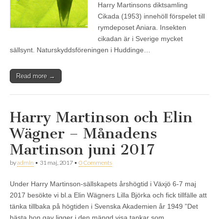
Harry Martinsons diktsamling
Cikada (1953) innehöll förspelet till
rymdeposet Aniara. Insekten
cikadan är i Sverige mycket
sällsynt. Naturskyddsföreningen i Huddinge…
Read more →
Harry Martinson och Elin
Wägner – Månadens
Martinson juni 2017
by
admin
•
31 maj, 2017
•
0 Comments
Under Harry Martinson-sällskapets årshögtid i Växjö 6-7 maj
2017 besökte vi bl.a Elin Wägners Lilla Björka och fick tillfälle att
tänka tillbaka på högtiden i Svenska Akademien år 1949 ”Det
bästa hon gav ligger i den mängd visa tankar som…