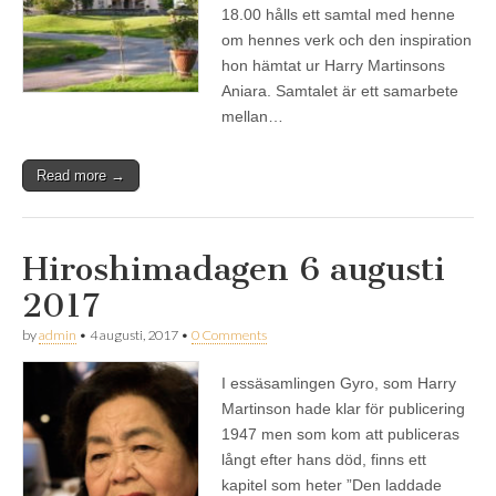
18.00 hålls ett samtal med henne
om hennes verk och den inspiration
hon hämtat ur Harry Martinsons
Aniara. Samtalet är ett samarbete
mellan…
Read more →
Hiroshimadagen 6 augusti
2017
by
admin
•
4 augusti, 2017
•
0 Comments
I essäsamlingen Gyro, som Harry
Martinson hade klar för publicering
1947 men som kom att publiceras
långt efter hans död, finns ett
kapitel som heter ”Den laddade