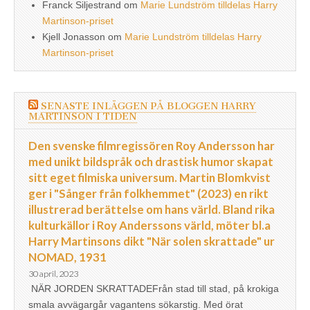
Franck Siljestrand
om
Marie Lundström tilldelas Harry
Martinson-priset
Kjell Jonasson
om
Marie Lundström tilldelas Harry
Martinson-priset
SENASTE INLÄGGEN PÅ BLOGGEN HARRY
MARTINSON I TIDEN
Den svenske filmregissören Roy Andersson har
med unikt bildspråk och drastisk humor skapat
sitt eget filmiska universum. Martin Blomkvist
ger i "Sånger från folkhemmet" (2023) en rikt
illustrerad berättelse om hans värld. Bland rika
kulturkällor i Roy Anderssons värld, möter bl.a
Harry Martinsons dikt "När solen skrattade" ur
NOMAD, 1931
30 april, 2023
NÄR JORDEN SKRATTADEFrån stad till stad, på krokiga
smala avvägargår vagantens sökarstig. Med örat