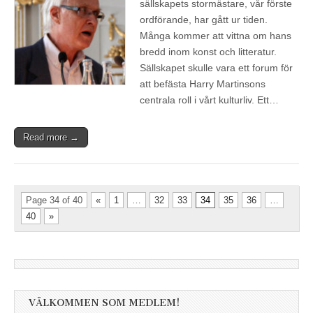
sällskapets stormästare, vår förste
ordförande, har gått ur tiden.
Många kommer att vittna om hans
bredd inom konst och litteratur.
Sällskapet skulle vara ett forum för
att befästa Harry Martinsons
centrala roll i vårt kulturliv. Ett…
Read more →
Page 34 of 40
«
1
…
32
33
34
35
36
…
40
»
VÄLKOMMEN SOM MEDLEM!