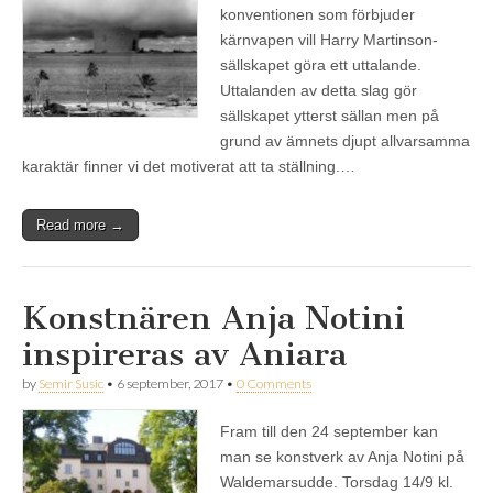
konventionen som förbjuder
kärnvapen vill Harry Martinson-
sällskapet göra ett uttalande.
Uttalanden av detta slag gör
sällskapet ytterst sällan men på
grund av ämnets djupt allvarsamma
karaktär finner vi det motiverat att ta ställning.…
Read more →
Konstnären Anja Notini
inspireras av Aniara
by
Semir Susic
•
6 september, 2017
•
0 Comments
Fram till den 24 september kan
man se konstverk av Anja Notini på
Waldemarsudde. Torsdag 14/9 kl.