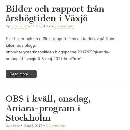
Bilder och rapport från
årshögtiden i Växjö
by
Semir Susic
•
11 maj, 2017
•
0 Comments
Fler bilder och en utförlig rapport finns att ta del av på Rune
Liljenruds blogg:
http://harrymartinsonitiden.blogspot.se/2017/05/givande-
arshogtid-i-vaxjo-6-5-maj-2017.html?m=1
Read more →
OBS i kväll, onsdag,
Aniara-program i
Stockholm
by
admin
•
5 april, 2017
•
0 Comments