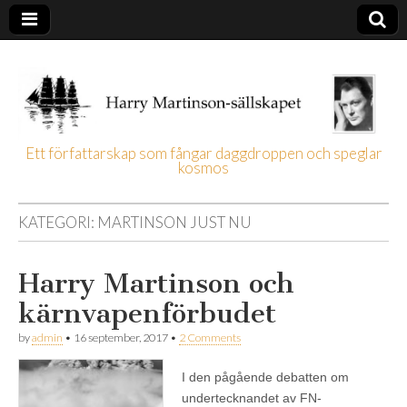
Ett författarskap som fångar daggdroppen och speglar
kosmos
Harry
Martinson-
KATEGORI:
MARTINSON JUST NU
sällskapet
Harry Martinson och
kärnvapenförbudet
by
admin
•
16 september, 2017
•
2 Comments
I den pågående debatten om
undertecknandet av FN-